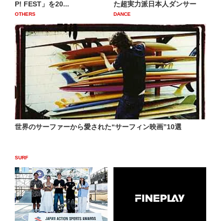
P! FEST」を20...
た超実力派日本人ダンサー
OTHERS
DANCE
世界のサーファーから愛された“サーフィン映画”10選
SURF