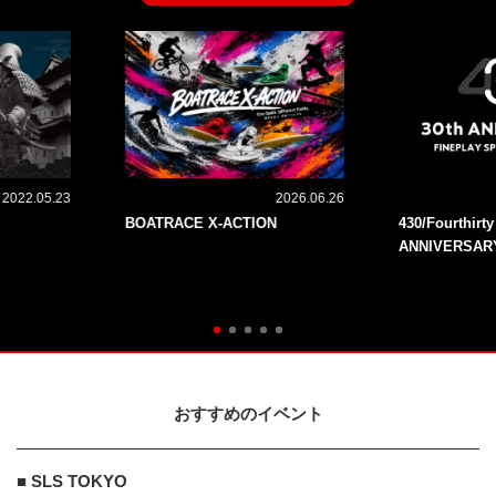
2022.05.23
2026.06.26
BOATRACE X-ACTION
430/Fourthirt
ANNIVERSAR
おすすめのイベント
■ SLS TOKYO