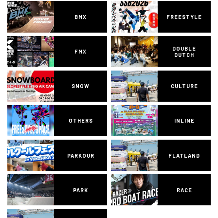
BMX
FREESTYLE
DOUBLE
FMX
DUTCH
SNOW
CULTURE
OTHERS
INLINE
PARKOUR
FLATLAND
PARK
RACE