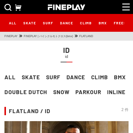
ALL
SKATE
SURF
DANCE
CLIMB
BMX
FREESTY
FINEPLAY
FINEPLAY | バイシクルモトクロス(bmx)
FLATLAND
ID
id
ALL
SKATE
SURF
DANCE
CLIMB
BMX
DOUBLE DUTCH
SNOW
PARKOUR
INLINE
FLATLAND / ID
2 件