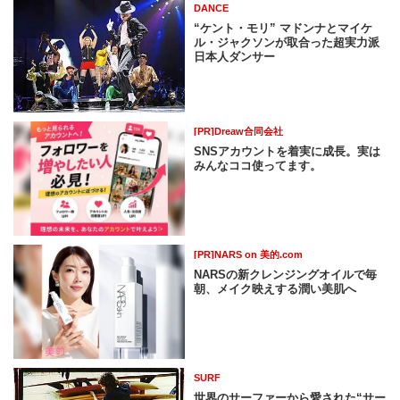
DANCE
“ケント・モリ” マドンナとマイケ
ル・ジャクソンが取合った超実力派
日本人ダンサー
[PR]Dreaw合同会社
SNSアカウントを着実に成長。実は
みんなココ使ってます。
[PR]NARS on 美的.com
NARSの新クレンジングオイルで毎
朝、メイク映えする潤い美肌へ
SURF
世界のサーファーから愛された“サー