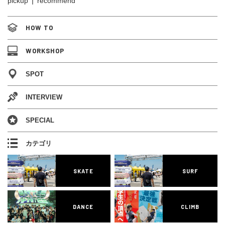
pickup
recommend
HOW TO
WORKSHOP
SPOT
INTERVIEW
SPECIAL
カテゴリ
SKATE
SURF
DANCE
CLIMB