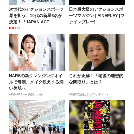
次世代のアクションスポーツ
日本最大級のアクションスポ
界を担う、10代の新星6名が
ーツマガジン | FINEPLAY [フ
決定！『JAPAN ACT...
ァインプレー]
OTHERS
NARSの新クレンジングオイ
これが正解！「老後の理想的
ルで毎朝、メイク映えする潤
な間取り」とは？
い美肌へ
AD(NARS on 美的.com)
AD(株式会社ウェブサポート)