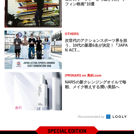
フィン映画”10選
OTHERS
次世代のアクションスポーツ界を担
う、10代の新星6名が決定！『JAPA
N ACT...
[PR]NARS on 美的.com
NARSの新クレンジングオイルで毎
朝、メイク映えする潤い美肌へ
Recommended by
SPECIAL EDITION