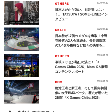
OTHERS
2026.07.12
日本人だから強い、を証明しにい
く。 TATSUYA / SOME≡LINEZイン
タビュー
SKATE
2026.07.10
日本勢が17個のメダルを奪取！小野
寺吟雲の2大会連続金、長谷川瑞穂
の3メダル獲得など数々の快挙をプ
レイバック「X Games Chiba
2026」
OTHERS
2026.07.09
幕張メッセが熱狂の渦に！「X
Games Chiba 2026」Moto X＆豪華
コンテンツレポート
BMX
2026.07.07
絶対王者と新王者、そして国内初開
催の女子BMXパーク。歴史が動いた
2日間「X Games Chiba 2026」