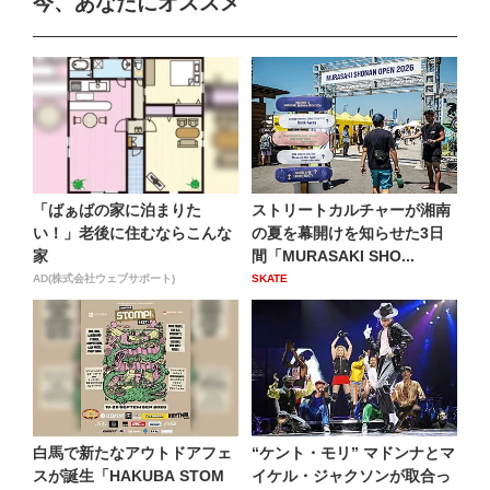
今、あなたにオススメ
「ばぁばの家に泊まりた
ストリートカルチャーが湘南
い！」老後に住むならこんな
の夏を幕開けを知らせた3日
家
間「MURASAKI SHO...
AD(株式会社ウェブサポート)
SKATE
白馬で新たなアウトドアフェ
“ケント・モリ” マドンナとマ
スが誕生「HAKUBA STOM
イケル・ジャクソンが取合っ