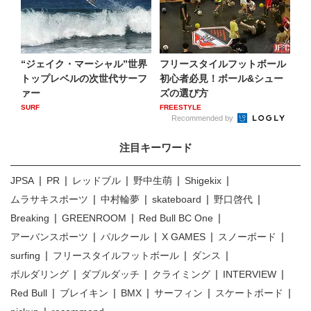
“ジェイク・マーシャル”世界
フリースタイルフットボール
トップレベルの次世代サーフ
初心者必見！ボール&シュー
ァー
ズの選び方
SURF
FREESTYLE
Recommended by
注目キーワード
JPSA
PR
レッドブル
野中生萌
Shigekix
ムラサキスポーツ
中村輪夢
skateboard
野口啓代
Breaking
GREENROOM
Red Bull BC One
アーバンスポーツ
パルクール
X GAMES
スノーボード
surfing
フリースタイルフットボール
ダンス
ボルダリング
ダブルダッチ
クライミング
INTERVIEW
Red Bull
ブレイキン
BMX
サーフィン
スケートボード