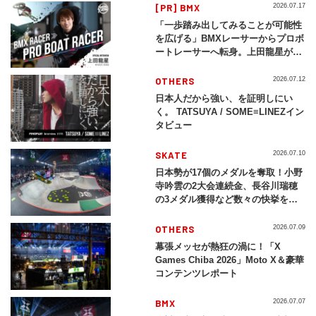
[PR] BMX
2026.07.17
「一歩踏み出してみることが可能性
を広げる」BMXレーサーからプロボ
ートレーサーへ転身。上田龍星が体
現する挑戦の軌跡
OTHERS
2026.07.12
日本人だから強い、を証明しにい
く。 TATSUYA / SOME≡LINEZイン
タビュー
SKATE
2026.07.10
日本勢が17個のメダルを奪取！小野
寺吟雲の2大会連続金、長谷川瑞穂
の3メダル獲得など数々の快挙をプ
レイバック「X Games Chiba
2026」
OTHERS
2026.07.09
幕張メッセが熱狂の渦に！「X
Games Chiba 2026」Moto X＆豪華
コンテンツレポート
BMX
2026.07.07