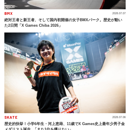
BMX
2026.07.07
絶対王者と新王者、そして国内初開催の女子BMXパーク。歴史が動い
た2日間「X Games Chiba 2026」
SKATE
2026.07.06
歴史的快挙！小学6年生・河上恵蒔、11歳でX Games史上最年少男子金
メダリスト誕生 「また1位を獲りたい」