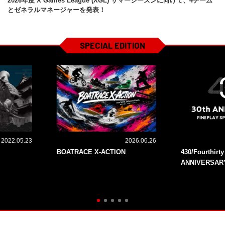
2026年度 X Games League (XGL) サマーシーズンに向けて、4チーム
とゼネラルマネージャーを発表！
SPECIAL EDITION
2022.05.23
2026.06.26
BOATRACE X-ACTION
430/Fourthirt
ANNIVERSAR