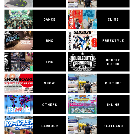
DANCE
CLIMB
BMX
FREESTYLE
DOUBLE
FMX
DUTCH
SNOW
CULTURE
OTHERS
INLINE
PARKOUR
FLATLAND