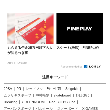
もらえる年金25万円以下の人
スケート(群馬) | FINEPLAY
が知るべき事
AD(くらしの話題)
Recommended by
注目キーワード
JPSA
PR
レッドブル
野中生萌
Shigekix
ムラサキスポーツ
中村輪夢
skateboard
野口啓代
Breaking
GREENROOM
Red Bull BC One
アーバンスポーツ
パルクール
スノーボード
X GAMES