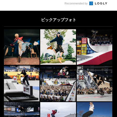
5
Recommended by
BMX
5
2026年「TOYO TIRES Downtown
BMX」をグランフロント大阪...
ピックアップフォト
2026.8.3
[PR] DANCE
6
6
ダンスとファッションを掛け合わせ
た唯一無二のスタイルで魅せるの
は、自分らしさを表...
2025.10.24
SKATE
7
7
スケボー初心者必見！ プロが教え
るオーリー練習方法
2019.9.12
SURF
8
8
世界のサーファーから愛された“サ
ーフィン映画”10選