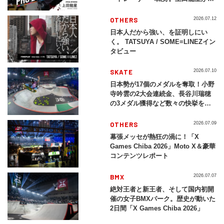
現する挑戦の軌跡
OTHERS
2026.07.12
日本人だから強い、を証明しにい
く。 TATSUYA / SOME≡LINEZイン
タビュー
SKATE
2026.07.10
日本勢が17個のメダルを奪取！小野
寺吟雲の2大会連続金、長谷川瑞穂
の3メダル獲得など数々の快挙をプ
レイバック「X Games Chiba
2026」
OTHERS
2026.07.09
幕張メッセが熱狂の渦に！「X
Games Chiba 2026」Moto X＆豪華
コンテンツレポート
BMX
2026.07.07
絶対王者と新王者、そして国内初開
催の女子BMXパーク。歴史が動いた
2日間「X Games Chiba 2026」