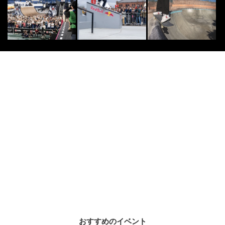
2016.2.15
[PR] OTHERS
9
9
白馬観光開発が「白馬のオールシー
ズンマウンテンリゾート化 」に向
けた事業戦略を発...
2019.3.19
SKATE
10
10
日本人選手勢が大躍動！「MoonPa
y X Games League 2026」...
2026.8.7
AMAZON
PR
PR
「え、こんなセールやってたの？」
80％OFF以上が続々登場！Amazon
の本気が...
おすすめのイベント