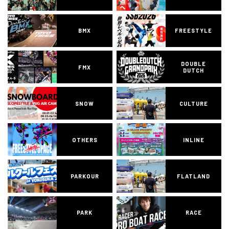
BMX
FREESTYLE
DOUBLE
FMX
DUTCH
SNOW
CULTURE
OTHERS
INLINE
PARKOUR
FLATLAND
PARK
RACE