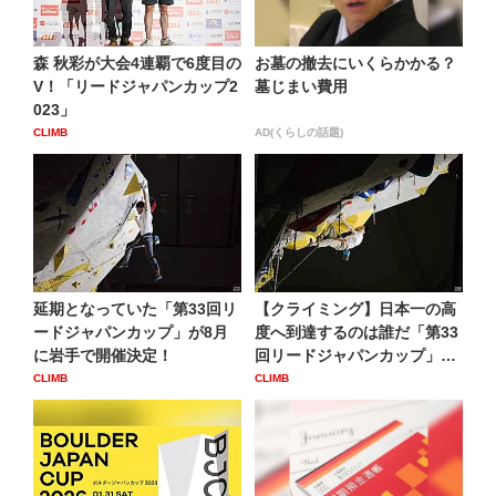
森 秋彩が大会4連覇で6度目の
お墓の撤去にいくらかかる？
V！「リードジャパンカップ2
墓じまい費用
023」
CLIMB
AD(くらしの話題)
延期となっていた「第33回リ
【クライミング】日本一の高
ードジャパンカップ」が8月
度へ到達するのは誰だ「第33
に岩手で開催決定！
回リードジャパンカップ」
の...
CLIMB
CLIMB