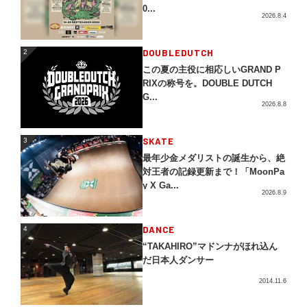
0...
2026.8.4
2
DOUBLEDUTCH
2
この夏の主役に相応しいGRAND P
RIXの称号を。DOUBLE DUTCH
G...
2026.8.8
3
SKATE
3
最年少金メダリストの誕生から、絶
対王者の記録更新まで！「MoonPa
y X Ga...
2026.8.9
4
DANCE
4
“TAKAHIRO”マドンナがほれ込ん
だ日本人ダンサー
2014.11.6