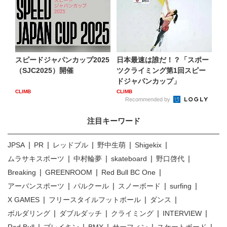
スピードジャパンカップ2025
日本最速は誰だ！？「スポー
（SJC2025）開催
ツクライミング第1回スピー
ドジャパンカップ」
CLIMB
CLIMB
Recommended by
注目キーワード
JPSA
PR
レッドブル
野中生萌
Shigekix
ムラサキスポーツ
中村輪夢
skateboard
野口啓代
Breaking
GREENROOM
Red Bull BC One
アーバンスポーツ
パルクール
スノーボード
surfing
X GAMES
フリースタイルフットボール
ダンス
ボルダリング
ダブルダッチ
クライミング
INTERVIEW
Red Bull
ブレイキン
BMX
サーフィン
スケートボード