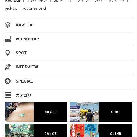
pickup
recommend
HOW TO
WORKSHOP
SPOT
INTERVIEW
SPECIAL
カテゴリ
SKATE
SURF
DANCE
CLIMB