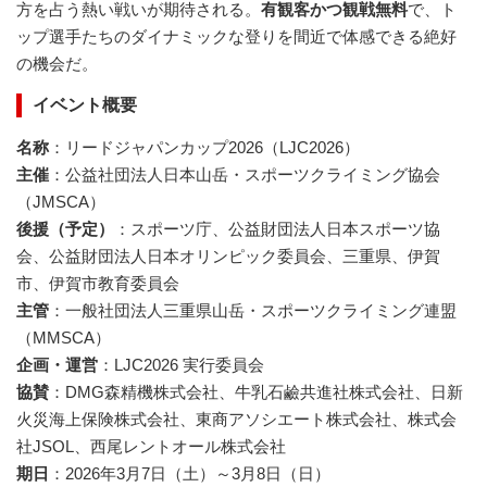
方を占う熱い戦いが期待される。
有観客かつ観戦無料
で、ト
ップ選手たちのダイナミックな登りを間近で体感できる絶好
の機会だ。
イベント概要
名称
：リードジャパンカップ2026（LJC2026）
主催
：公益社団法人日本山岳・スポーツクライミング協会
（JMSCA）
後援（予定）
：スポーツ庁、公益財団法人日本スポーツ協
会、公益財団法人日本オリンピック委員会、三重県、伊賀
市、伊賀市教育委員会
主管
：一般社団法人三重県山岳・スポーツクライミング連盟
（MMSCA）
企画・運営
：LJC2026 実行委員会
協賛
：DMG森精機株式会社、牛乳石鹼共進社株式会社、日新
火災海上保険株式会社、東商アソシエート株式会社、株式会
社JSOL、西尾レントオール株式会社
期日
：2026年3月7日（土）～3月8日（日）