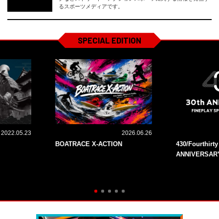
るスポーツメディアです。
SPECIAL EDITION
2022.05.23
2026.06.26
BOATRACE X-ACTION
430/Fourthirt
ANNIVERSAR