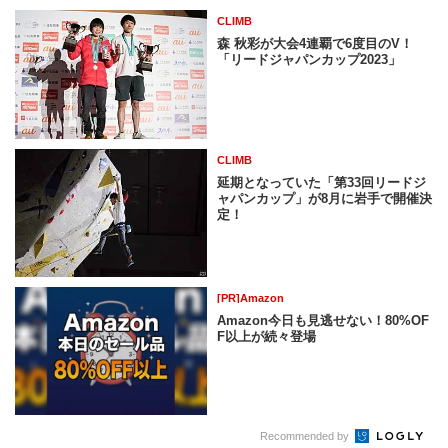
CLIMB
森 秋彩が大会4連覇で6度目のV！
「リードジャパンカップ2023」
CLIMB
延期となっていた「第33回リードジ
ャパンカップ」が8月に岩手で開催決
定！
[PR]Amazon
Amazon今日も見逃せない！80%OF
F以上が続々登場
Recommended by