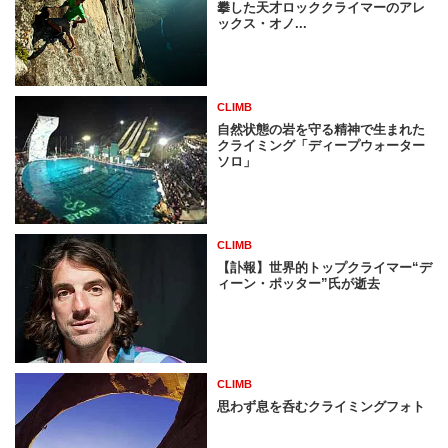
攀した天才ロッククライマーのアレ
ックス・オノ...
CLIMB
自然状態の岩を守る精神で生まれた
クライミング「ディープウォーター
ソロ」
CLIMB
【訃報】世界的トップクライマー“デ
ィーン・ポッター”氏が逝去
CLIMB
思わず息を呑むクライミングフォト