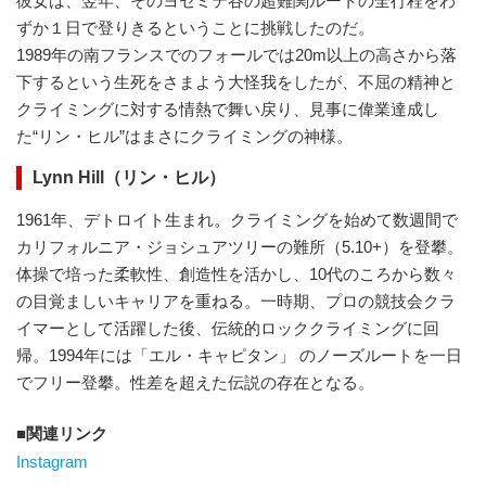
彼女は、翌年、そのヨセミテ谷の超難関ルートの全行程をわ
ずか１日で登りきるということに挑戦したのだ。
1989年の南フランスでのフォールでは20m以上の高さから落
下するという生死をさまよう大怪我をしたが、不屈の精神と
クライミングに対する情熱で舞い戻り、見事に偉業達成し
た“リン・ヒル”はまさにクライミングの神様。
Lynn Hill（リン・ヒル）
1961年、デトロイト生まれ。クライミングを始めて数週間で
カリフォルニア・ジョシュアツリーの難所（5.10+）を登攀。
体操で培った柔軟性、創造性を活かし、10代のころから数々
の目覚ましいキャリアを重ねる。一時期、プロの競技会クラ
イマーとして活躍した後、伝統的ロッククライミングに回
帰。1994年には「エル・キャピタン」 のノーズルートを一日
でフリー登攀。性差を超えた伝説の存在となる。
関連リンク
Instagram