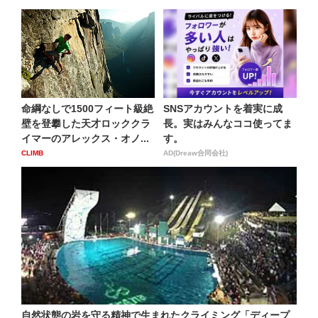
命綱なしで1500フィート級絶
SNSアカウントを着実に成
壁を登攀した天才ロッククラ
長。実はみんなココ使ってま
イマーのアレックス・オノ...
す。
CLIMB
AD(Dreaw合同会社)
自然状態の岩を守る精神で生まれたクライミング「ディープ