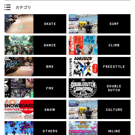
カテゴリ
SKATE
SURF
DANCE
CLIMB
BMX
FREESTYLE
DOUBLE
FMX
DUTCH
SNOW
CULTURE
OTHERS
INLINE