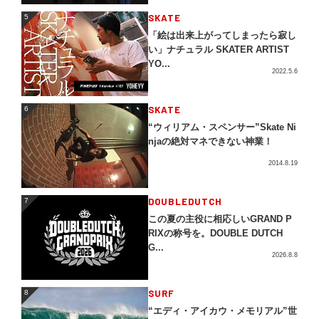
5
SKATE
5
「絵は出来上がってしまったら寂し
い」ナチュラル SKATER ARTIST
YO...
2022.5.6
SKATE
6
6
“ウィリアム・スペンサー”Skate Ni
njaの絶対マネできない神業！
2014.8.19
DOUBLEDUTCH
7
7
この夏の主役に相応しいGRAND P
RIXの称号を。DOUBLE DUTCH
G...
2026.8.8
SURF
8
8
“エディ・アイカウ・メモリアル”世