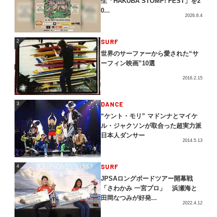
生「HAKUBA STOMP! FEST」を2
0...
2026.8.4
2
SURF
2
世界のサーファーから愛された“サ
ーフィン映画”10選
2016.2.15
3
DANCE
3
“ケント・モリ” マドンナとマイケ
ル・ジャクソンが取合った超実力派
日本人ダンサー
2014.5.13
4
SURF
4
JPSAロングボードツアー開幕戦
「さわかみ 一宮プロ」 浜瀬海と
田岡なつみが好発...
2022.4.12