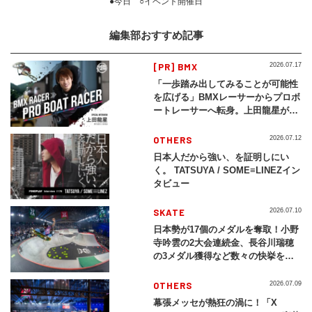
●今日 ○イベント開催日
編集部おすすめ記事
[PR] BMX
2026.07.17
「一歩踏み出してみることが可能性
を広げる」BMXレーサーからプロボ
ートレーサーへ転身。上田龍星が体
現する挑戦の軌跡
OTHERS
2026.07.12
日本人だから強い、を証明しにい
く。 TATSUYA / SOME≡LINEZイン
タビュー
SKATE
2026.07.10
日本勢が17個のメダルを奪取！小野
寺吟雲の2大会連続金、長谷川瑞穂
の3メダル獲得など数々の快挙をプ
レイバック「X Games Chiba
2026」
OTHERS
2026.07.09
幕張メッセが熱狂の渦に！「X