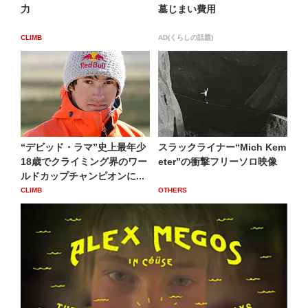
力
墓じまい費用
CLIMB
AD(くらしの話題)
“デビッド・ラマ”史上最年少
スラックライナー“Mich Kem
18歳でクライミング界のワー
eter”の衝撃フリーソロ映像
ルドカップチャンピオンに...
CLIMB
OTHERS