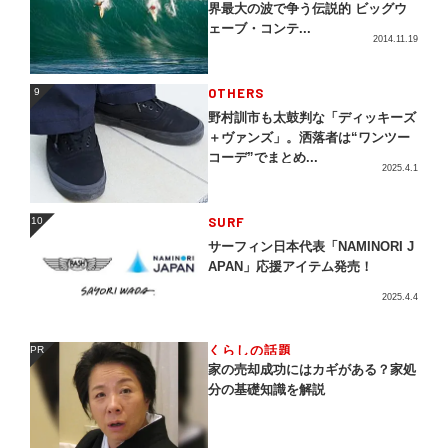
界最大の波で争う伝説的 ビッグウ
ェーブ・コンテ...
2014.11.19
OTHERS
9
9
野村訓市も太鼓判な「ディッキーズ
＋ヴァンズ」。洒落者は“ワンツー
コーデ”でまとめ...
2025.4.1
SURF
10
10
サーフィン日本代表「NAMINORI J
APAN」応援アイテム発売！
2025.4.4
くらしの話題
PR
PR
家の売却成功にはカギがある？家処
分の基礎知識を解説