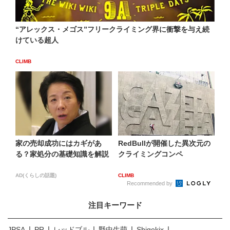
“アレックス・メゴス”フリークライミング界に衝撃を与え続
けている超人
CLIMB
家の売却成功にはカギがあ
RedBullが開催した異次元の
る？家処分の基礎知識を解説
クライミングコンペ
AD(くらしの話題)
CLIMB
Recommended by
注目キーワード
JPSA
PR
レッドブル
野中生萌
Shigekix