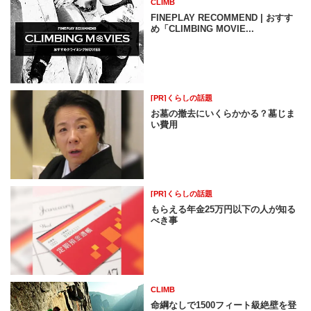
CLIMB
FINEPLAY RECOMMEND | おすす
め「CLIMBING MOVIE...
[PR]くらしの話題
お墓の撤去にいくらかかる？墓じま
い費用
[PR]くらしの話題
もらえる年金25万円以下の人が知る
べき事
CLIMB
命綱なしで1500フィート級絶壁を登