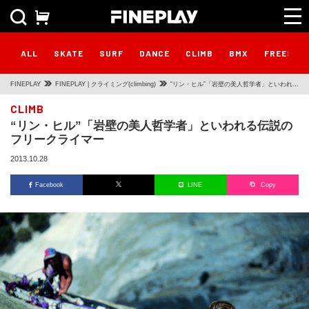
ALL
SKATE
SURF
DANCE
CLIMB
BMX
FREESTY
FINEPLAY
FINEPLAY | クライミング(climbing)
“リン・ヒル”「岩壁の美人哲学者」といわれる
伝説のフリークライマー
CLIMB
“リン・ヒル”「岩壁の美人哲学者」といわれる伝説の
フリークライマー
2013.10.28
Facebook
LINE
Copy