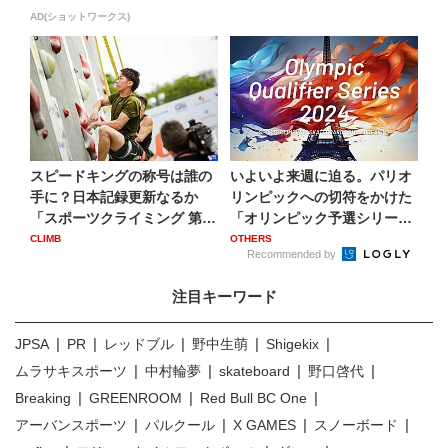
AD(ショットワークス)
スピードキングの称号は誰の
いよいよ来週に迫る。パリオ
手に？日本記録更新なるか
リンピックへの切符をかけた
「スポーツクライミング 第2
「オリンピック予選シリーズ
回...
...
CLIMB
OTHERS
Recommended by
注目キーワード
JPSA
PR
レッドブル
野中生萌
Shigekix
ムラサキスポーツ
中村輪夢
skateboard
野口啓代
Breaking
GREENROOM
Red Bull BC One
アーバンスポーツ
パルクール
X GAMES
スノーボード