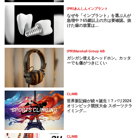
[PR]あんしんインプラント
なぜ今「インプラント」を選ぶ人が
急増中？65歳以上の方は要確認。抜
けた歯の放置は...
[PR]Marshall Group AB
ガシガシ使えるヘッドホン。カッタ
ーでも傷がつきにくい
CLIMB
世界新記録が続々誕生！? パリ2024
オリンピック競技大会 スポーツクラ
イミング...
CLIMB