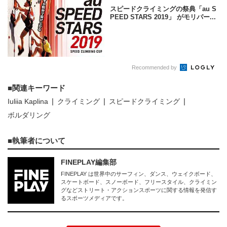
スピードクライミングの祭典「au S
PEED STARS 2019」 がモリパー...
Recommended by
関連キーワード
Iuliia Kaplina
クライミング
スピードクライミング
ボルダリング
執筆者について
FINEPLAY編集部
FINEPLAY は世界中のサーフィン、ダンス、ウェイクボード、
スケートボード、スノーボード、フリースタイル、クライミン
グなどストリート・アクションスポーツに関する情報を発信す
るスポーツメディアです。