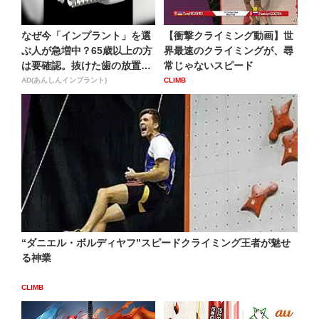
なぜ今「インプラント」を選
【衝撃クライミング動画】世
ぶ人が急増中？65歳以上の方
界最速のクライミングが、尋
は要確認。抜けた歯の放置
常じゃないスピード
は...
AD(あんしんインプラント)
CLIMB
“ダニエル・ボルディヤフ”スピードクライミング王者が魅せ
る神業
CLIMB