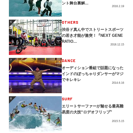
ント舞台裏解...
2016.2.19
OTHERS
6
6
渋谷ド真ん中でストリートスポーツ
の若き才能が激突！『NEXT GENE
RATIO...
2018.12.15
DANCE
7
7
オーディション番組で話題になった
インドのぽっちゃりダンサーがマジ
でキレキレ
2014.6.16
SURF
8
8
エリートサーファーが魅せる最高難
易度の大技“ロデオフリップ”
2015.5.15