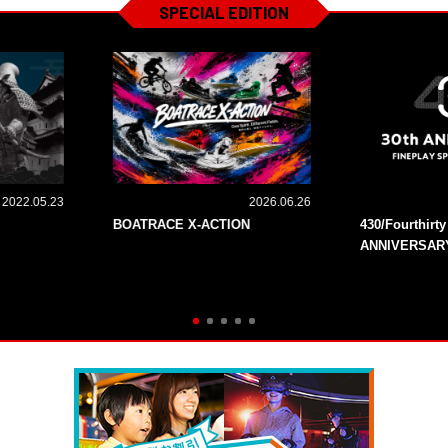
SPECIAL EDITION
2022.05.23
2026.06.26
BOATRACE X-ACTION
430/Fourthirt
ANNIVERSAR