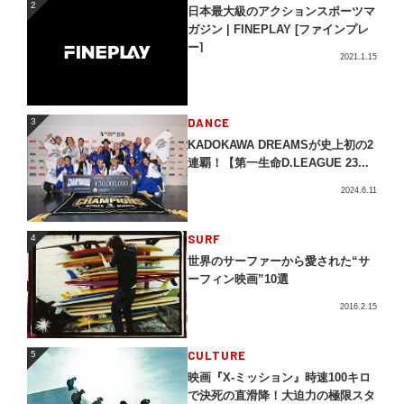
2
日本最大級のアクションスポーツマ
ガジン | FINEPLAY [ファインプレ
ー]
2021.1.15
3
DANCE
3
KADOKAWA DREAMSが史上初の2
連覇！【第一生命D.LEAGUE 23...
2024.6.11
4
SURF
4
世界のサーファーから愛された“サ
ーフィン映画”10選
2016.2.15
5
CULTURE
5
映画『X-ミッション』時速100キロ
で決死の直滑降！大迫力の極限スタ