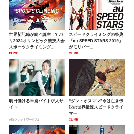
世界新記録が続々誕生！? パ
スピードクライミングの祭典
リ2024オリンピック競技大会
「au SPEED STARS 2019」
スポーツクライミング...
がモリパー...
CLIMB
CLIMB
明日働ける単発バイト求人サ
“ダン・オスマン”今は亡き伝
イト
説の世界最速スピードクライ
マー
AD(ショットワークス)
CLIMB