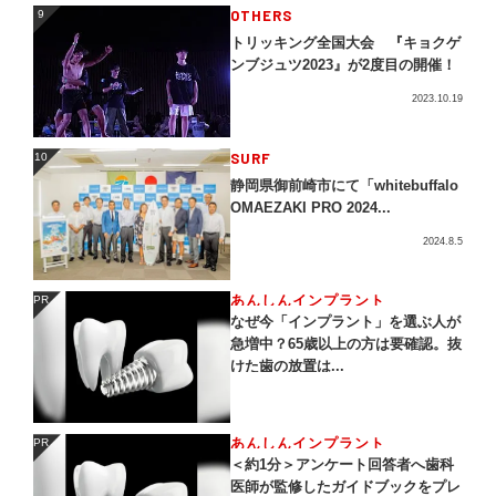
OTHERS
9
9
トリッキング全国大会 『キョクゲ
ンブジュツ2023』が2度目の開催！
2023.10.19
SURF
10
10
静岡県御前崎市にて「whitebuffalo
OMAEZAKI PRO 2024...
2024.8.5
あんしんインプラント
PR
PR
なぜ今「インプラント」を選ぶ人が
急増中？65歳以上の方は要確認。抜
けた歯の放置は...
あんしんインプラント
PR
PR
＜約1分＞アンケート回答者へ歯科
医師が監修したガイドブックをプレ