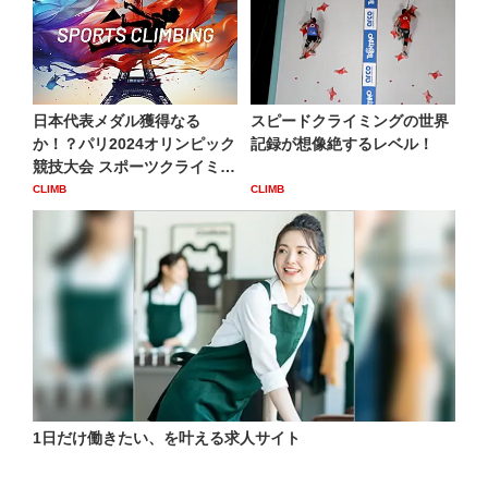
日本代表メダル獲得なる
スピードクライミングの世界
か！？パリ2024オリンピック
記録が想像絶するレベル！
競技大会 スポーツクライミ
ン...
CLIMB
CLIMB
1日だけ働きたい、を叶える求人サイト