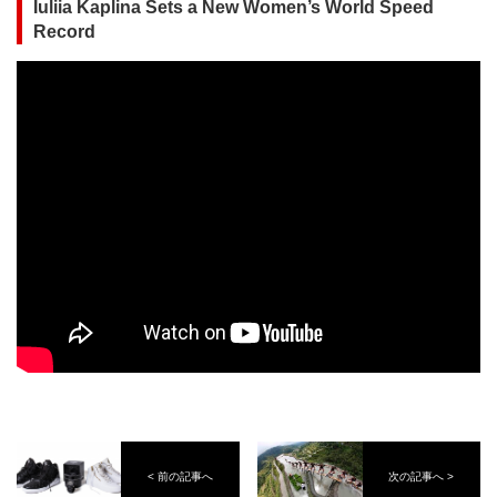
Iuliia Kaplina Sets a New Women’s World Speed
Record
< 前の記事へ
次の記事へ >