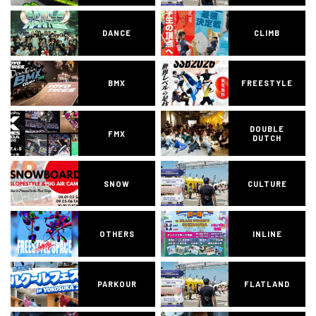
DANCE
CLIMB
BMX
FREESTYLE
DOUBLE
FMX
DUTCH
SNOW
CULTURE
OTHERS
INLINE
PARKOUR
FLATLAND