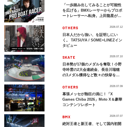
「一歩踏み出してみることが可能性
を広げる」BMXレーサーからプロボ
ートレーサーへ転身。上田龍星が体
現する挑戦の軌跡
OTHERS
2026.07.12
日本人だから強い、を証明しにい
く。 TATSUYA / SOME≡LINEZイン
タビュー
SKATE
2026.07.10
日本勢が17個のメダルを奪取！小野
寺吟雲の2大会連続金、長谷川瑞穂
の3メダル獲得など数々の快挙をプ
レイバック「X Games Chiba
2026」
OTHERS
2026.07.09
幕張メッセが熱狂の渦に！「X
Games Chiba 2026」Moto X＆豪華
コンテンツレポート
BMX
2026.07.07
絶対王者と新王者、そして国内初開