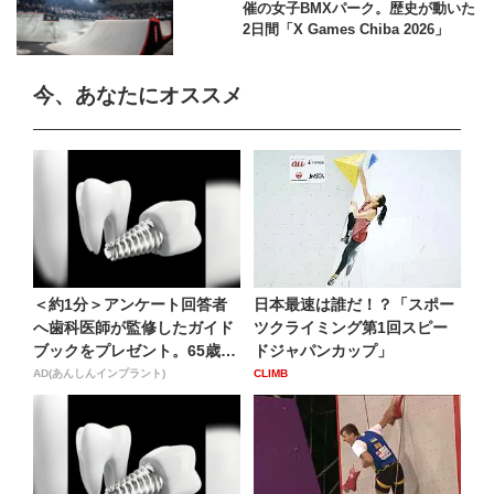
催の女子BMXパーク。歴史が動いた
2日間「X Games Chiba 2026」
今、あなたにオススメ
＜約1分＞アンケート回答者
日本最速は誰だ！？「スポー
へ歯科医師が監修したガイド
ツクライミング第1回スピー
ブックをプレゼント。65歳
ドジャパンカップ」
以...
AD(あんしんインプラント)
CLIMB