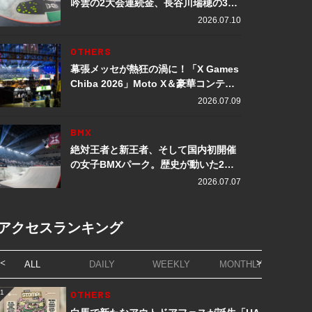
吟雲の2大会連続金、長谷川瑞穂の3メ
ダル獲得など数々の快挙をプレイバッ
2026.07.10
ク「X Games Chiba 2026」
OTHERS
幕張メッセが熱狂の渦に！「X Games
Chiba 2026」Moto X＆豪華コンテン
ツレポート
2026.07.09
BMX
絶対王者と新王者、そして国内初開催
の女子BMXパーク。歴史が動いた2日
間「X Games Chiba 2026」
2026.07.07
アクセスランキング
ALL
DAILY
WEEKLY
MONTHLY
1
OTHERS
1