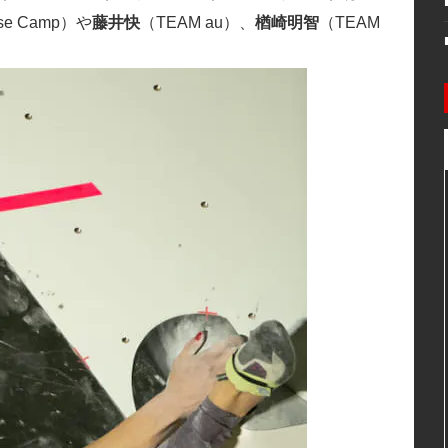
 Camp）や
藤井快
（TEAM au）、
楢崎明智
（TEAM