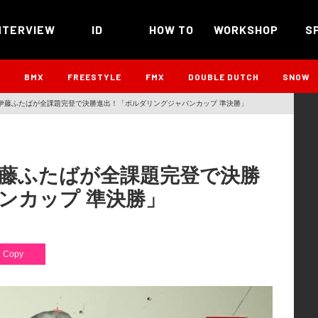
NTERVIEW
ID
HOW TO
WORKSHOP
S
B
BMX
FREESTYLE
FMX
DOUBLE DUTCH
SNOW
伊藤ふたばが全課題完登で決勝進出！「ボルダリングジャパンカップ 準決勝」
藤ふたばが全課題完登で決勝
ンカップ 準決勝」
Copy