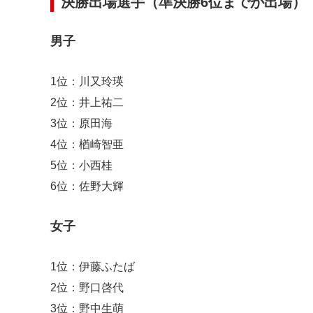
決勝出場選手（準決勝6位までが出場）
男子
1位：川又玲瑛
2位：井上祐二
3位：原田海
4位：楢崎智亜
5位：小西桂
6位：佐野大輝
女子
1位：伊藤ふたば
2位：野口啓代
3位：野中生萌