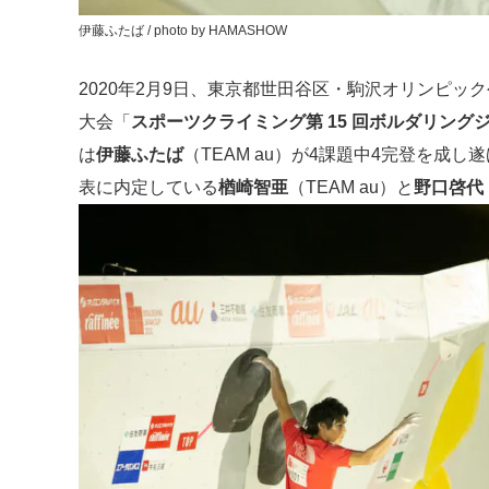
伊藤ふたば / photo by HAMASHOW
2020年2月9日、東京都世田谷区・駒沢オリンピ
大会「
スポーツクライミング第 15 回ボルダリング
は
伊藤ふたば
（TEAM au）が4課題中4完登を成
表に内定している
楢崎智亜
（TEAM au）と
野口啓代