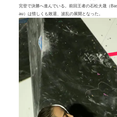
完登で決勝へ進んでいる。前回王者の石松大晟（Base
au）は惜しくも敗退、波乱の展開となった。