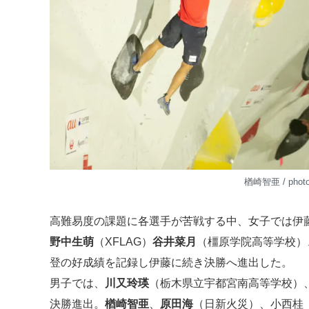
楢崎智亜 / phot
高難易度の課題に各選手が苦戦する中、女子では伊藤
野中生萌
（XFLAG）
谷井菜月
（橿原学院高等学校）
登の好成績を記録し伊藤に続き決勝へ進出した。
男子では、
川又玲瑛
（栃木県立宇都宮南高等学校）
決勝進出。
楢崎智亜
、
原田海
（日新火災）、小西桂