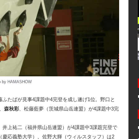
o by HAMASHOW
ふたばが見事4課題中4完登を成し遂げ1位。野口と
、
森秋彩
、松藤藍夢（茨城県山岳連盟）が4課題中3完
、井上祐二（福井県山岳連盟）が4課題中3課題完登で
（慶応義塾大学）、佐野大輝（ウィルスタッフ）は2