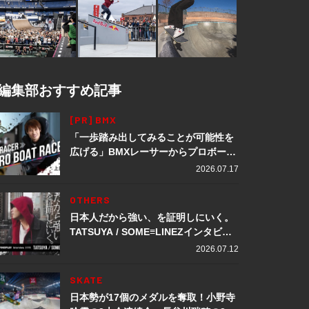
編集部おすすめ記事
[PR] BMX
「一歩踏み出してみることが可能性を
広げる」BMXレーサーからプロボート
レーサーへ転身。上田龍星が体現する
2026.07.17
挑戦の軌跡
OTHERS
日本人だから強い、を証明しにいく。
TATSUYA / SOME≡LINEZインタビュ
ー
2026.07.12
SKATE
日本勢が17個のメダルを奪取！小野寺