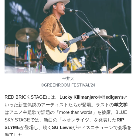
平井⼤
©︎GREENROOM FESTIVAL’24
RED BRICK STAGEには、
Lucky Kilimanjaro
や
Hediganʼs
と
いった新進気鋭のアーティストたちが登場。ラストの
⽺⽂学
はアニメ主題歌で話題の「more than words」を披露。BLUE
SKY STAGEでは、新曲の「ネオンライツ」を発表した
RIP
SLYME
が登場し、続く
SG Lewis
がディスコチューンで会場を
魅了した。