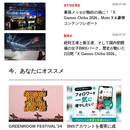
2026」
OTHERS
2026.07.09
幕張メッセが熱狂の渦に！「X
Games Chiba 2026」Moto X＆豪華
コンテンツレポート
BMX
2026.07.07
絶対王者と新王者、そして国内初開
催の女子BMXパーク。歴史が動いた
2日間「X Games Chiba 2026」
今、あなたにオススメ
GREENROOM FESTIVALʼ24
SNSアカウントを着実に成