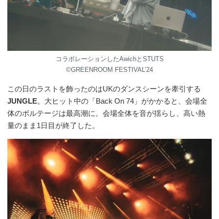
コラボレーションしたAwichとSTUTS
©︎GREENROOM FESTIVAL’24
この⽇のラストを飾ったのはUKのダンスシーンを牽引する
JUNGLE
。⼤ヒット中の「Back On 74」がかかると、会場全
体のボルテージは最⾼潮に。会場全体を⾳が揺らし、⾼い熱
量のまま1⽇⽬が終了した。