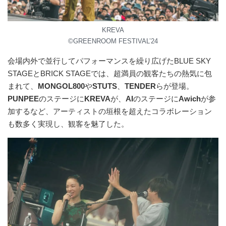
KREVA
©︎GREENROOM FESTIVAL’24
会場内外で並⾏してパフォーマンスを繰り広げたBLUE SKY
STAGEとBRICK STAGEでは、超満員の観客たちの熱気に包
まれて、
MONGOL800
や
STUTS
、
TENDER
らが登場。
PUNPEE
のステージに
KREVA
が、
AI
のステージに
Awich
が参
加するなど、アーティストの垣根を超えたコラボレーション
も数多く実現し、観客を魅了した。