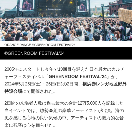
ORANGE RANGE ©︎GREENROOM FESTIVAL’24
©︎GREENROOM FESTIVAL’24
2005年にスタートし今年で19回⽬を迎えた⽇本最⼤のカルチ
ャーフェスティバル「
GREENROOM FESTIVALʻ24
」が、
2024年5⽉25⽇(⼟)・26⽇(⽇)の2⽇間、
横浜⾚レンガ地区野外
特設会場
にて開催された。
2日間の来場者人数は過去最大の合計12万5,000人を記録した
当イベントでは、総勢38組の豪華アーティストが出演。海の
風を感じる心地の良い気候の中、アーティストの魅力的な音
楽に観客は心を踊らせた。