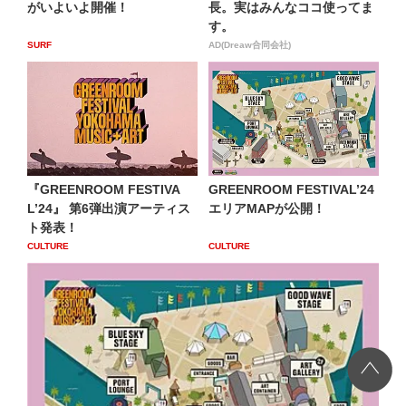
がいよいよ開催！
長。実はみんなココ使ってま
す。
SURF
AD(Dreaw合同会社)
『GREENROOM FESTIVA
GREENROOM FESTIVAL’24
L’24』 第6弾出演アーティス
エリアMAPが公開！
ト発表！
CULTURE
CULTURE