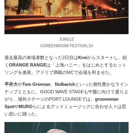
JUNGLE
©︎GREENROOM FESTIVAL’24
過去最⾼の来場者数となった2⽇⽬は
Kroi
からスタートし、続
く
ORANGE RANGE
は「上海ハニー」をはじめとするヒット
ソングを連発。アドリブ満載のMCで会場を和ませた。
平井⼤
や
Tom Grennan
、
Nulbarich
といった個性豊かなライン
ナップとともに、GOOD WAVE STAGEも中盤に向けて盛り上
がり、場外ステージのPORT LOUNGEでは、
grooveman
Spot
や
MURO
らによるグッドミュージックに合わせ⼈々は思
い思いに踊った。