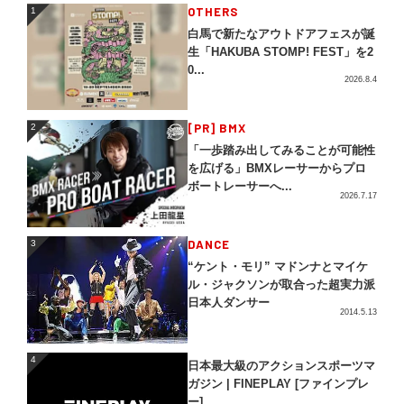
1
OTHERS
1
白馬で新たなアウトドアフェスが誕
生「HAKUBA STOMP! FEST」を2
0...
2026.8.4
2
[PR] BMX
2
「一歩踏み出してみることが可能性
を広げる」BMXレーサーからプロ
ボートレーサーへ...
2026.7.17
3
DANCE
3
“ケント・モリ” マドンナとマイケ
ル・ジャクソンが取合った超実力派
日本人ダンサー
2014.5.13
4
4
日本最大級のアクションスポーツマ
ガジン | FINEPLAY [ファインプレ
ー]