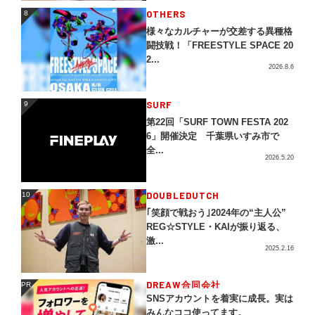
OTHERS
8
8
様々なカルチャーが交差する異種格
闘技戦！「FREESTYLE SPACE 20
2...
2026.8.6
SURF
9
9
第22回「SURF TOWN FESTA 202
6」開催決定 千葉県いすみ市で
全...
2026.5.20
DOUBLEDUTCH
10
10
｢笑顔で戦おう｣2024年の“主人公”
REG☆STYLE・KAIが振り返る、
激...
2025.2.16
DREAW合同会社
PR
PR
SNSアカウントを着実に成長。実は
みんなココ使ってます。