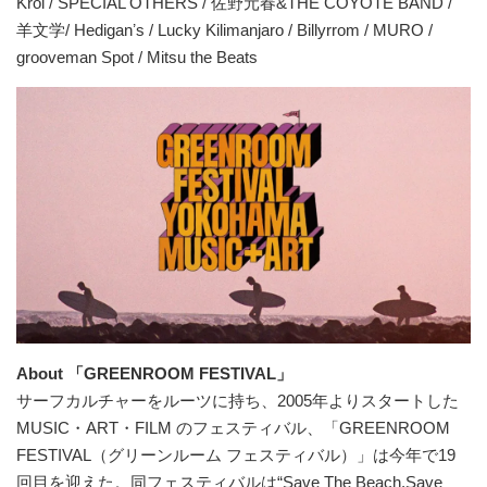
Kroi / SPECIAL OTHERS / 佐野元春&THE COYOTE BAND /
⽺⽂学/ Hediganʼs / Lucky Kilimanjaro / Billyrrom / MURO /
grooveman Spot / Mitsu the Beats
About 「GREENROOM FESTIVAL」
サーフカルチャーをルーツに持ち、2005年よりスタートした
MUSIC・ART・FILM のフェスティバル、「GREENROOM
FESTIVAL（グリーンルーム フェスティバル）」は今年で19
回⽬を迎えた。同フェスティバルは“Save The Beach,Save