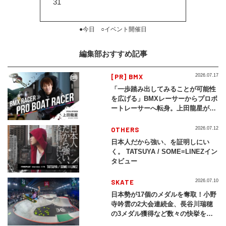
31
●今日 ○イベント開催日
編集部おすすめ記事
[PR] BMX
2026.07.17
「一歩踏み出してみることが可能性
を広げる」BMXレーサーからプロボ
ートレーサーへ転身。上田龍星が体
現する挑戦の軌跡
OTHERS
2026.07.12
日本人だから強い、を証明しにい
く。 TATSUYA / SOME≡LINEZイン
タビュー
SKATE
2026.07.10
日本勢が17個のメダルを奪取！小野
寺吟雲の2大会連続金、長谷川瑞穂
の3メダル獲得など数々の快挙をプ
レイバック「X Games Chiba