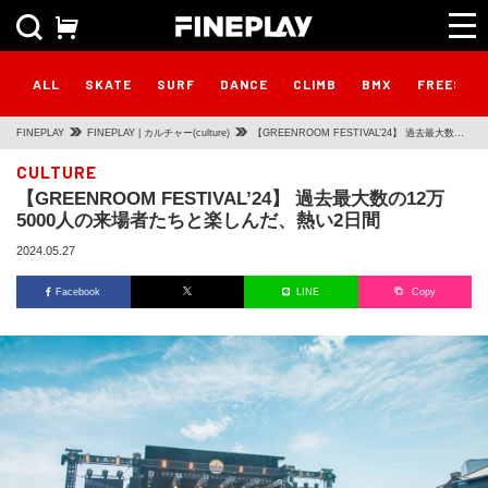
ALL
SKATE
SURF
DANCE
CLIMB
BMX
FREESTY
FINEPLAY
FINEPLAY | カルチャー(culture)
【GREENROOM FESTIVAL’24】 過去最大数の
12万5000人の来場者たちと楽しんだ、熱い2日間
CULTURE
【GREENROOM FESTIVAL’24】 過去最大数の12万
5000人の来場者たちと楽しんだ、熱い2日間
2024.05.27
Facebook
LINE
Copy