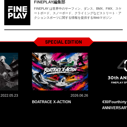
FINEPLAY編集部
FINEPLAY は世界中のサーフィン、ダンス、BMX、FMX、スケ
ートボード、スノーボード、クライミングなどストリート・ア
クションスポーツに関する情報を提供するWebマガジン
SPECIAL EDITION
2022.05.23
2026.06.26
BOATRACE X-ACTION
430/Fourthirt
ANNIVERSAR