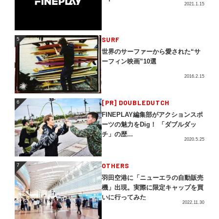
2021.1.15
5
SURF
5
世界のサーファーから愛された“サ
ーフィン映画”10選
2016.2.15
[PR] DOUBLEDUTCH
6
6
FINEPLAY編集部がアクションスポ
ーツの魅力をDig！ 「ダブルダッ
チ」の歴...
2020.5.25
OTHERS
7
7
羽田空港に「ニューエラの自動販売
機」出現。実際に限定キャップを買
いに行ってみた
2022.11.30