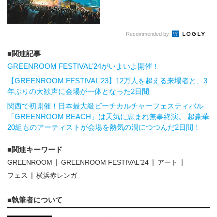
Recommended by
関連記事
GREENROOM FESTIVALʼ24がいよいよ開催！
【GREENROOM FESTIVALʼ23】12万⼈を超える来場者と、3
年ぶりの⼤歓声に会場が⼀体となった2⽇間
関西で初開催！日本最大級ビーチカルチャーフェスティバル
「GREENROOM BEACH」は天気に恵まれ無事終演。 超豪華
20組ものアーティストが会場を熱気の渦につつんだ2日間！
関連キーワード
GREENROOM
GREENROOM FESTIVAL'24
アート
フェス
横浜⾚レンガ
執筆者について