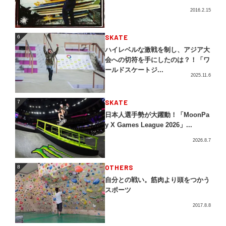
2016.2.15
SKATE
6
6
ハイレベルな激戦を制し、アジア大
会への切符を手にしたのは？！「ワ
ールドスケートジ...
2025.11.6
SKATE
7
7
日本人選手勢が大躍動！「MoonPa
y X Games League 2026」...
2026.8.7
OTHERS
8
8
自分との戦い。筋肉より頭をつかう
スポーツ
2017.8.8