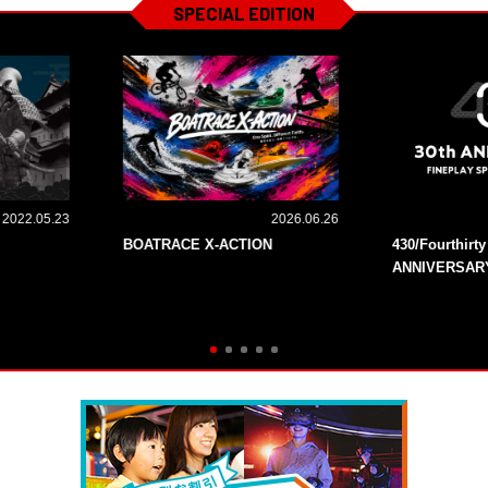
SPECIAL EDITION
2022.05.23
2026.06.26
BOATRACE X-ACTION
430/Fourthirt
ANNIVERSAR