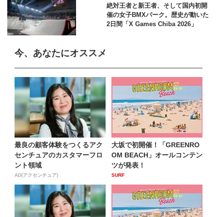
絶対王者と新王者、そして国内初開
催の女子BMXパーク。歴史が動いた
2日間「X Games Chiba 2026」
今、あなたにオススメ
最良の顧客体験をつくるアク
大坂で初開催！「GREENRO
センチュアのカスタマーフロ
OM BEACH」オールコンテン
ント領域
ツが発表！
AD(アクセンチュア)
SURF