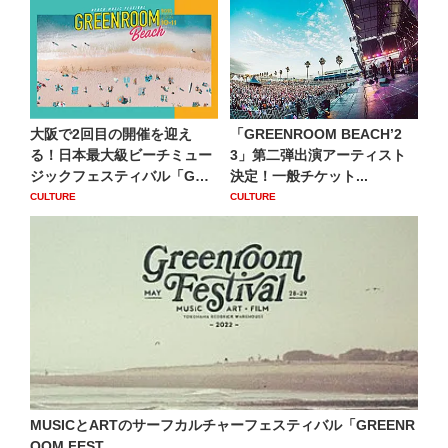
⼤阪で2回⽬の開催を迎え
「GREENROOM BEACHʼ2
る！⽇本最大級ビーチミュー
3」第二弾出演アーティスト
ジックフェスティバル「GRE
決定！一般チケット...
E...
CULTURE
CULTURE
MUSICとARTのサーフカルチャーフェスティバル「GREENR
OOM FEST...