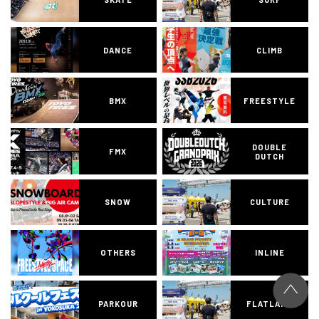
DANCE
CLIMB
BMX
FREESTYLE
DOUBLE
FMX
DUTCH
SNOW
CULTURE
OTHERS
INLINE
PARKOUR
FLATLAND