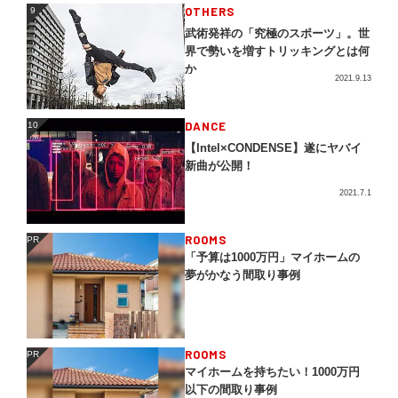
OTHERS
9
9
武術発祥の「究極のスポーツ」。世
界で勢いを増すトリッキングとは何
か
2021.9.13
DANCE
10
10
【Intel×CONDENSE】遂にヤバイ
新曲が公開！
2021.7.1
ROOMS
PR
PR
「予算は1000万円」マイホームの
夢がかなう間取り事例
ROOMS
PR
PR
マイホームを持ちたい！1000万円
以下の間取り事例