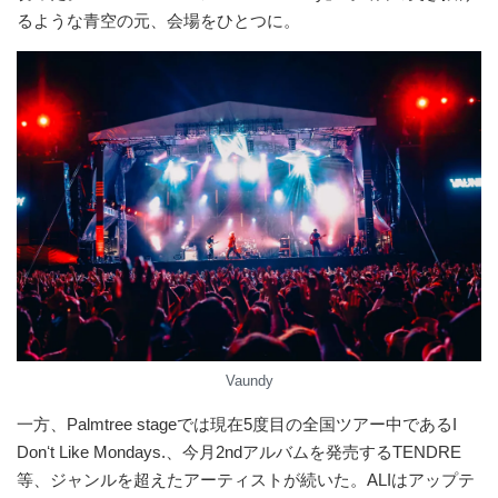
るような青空の元、会場をひとつに。
Vaundy
一方、Palmtree stageでは現在5度目の全国ツアー中であるI
Donʻt Like Mondays.、今月2ndアルバムを発売するTENDRE
等、ジャンルを超えたアーティストが続いた。ALIはアップテ