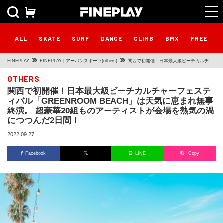
ALL
SKATE
SURF
DANCE
CLIMB
BMX
FREESTY
FINEPLAY
FINEPLAY | アーバンスポーツ(others)
関西で初開催！日本最大級ビーチカルチャ
ーフェスティバル「GREENROOM
OTHERS
関西で初開催！日本最大級ビーチカルチャーフェステ
BEACH」は天気に恵まれ無事終演。 超豪
ィバル「GREENROOM BEACH」は天気に恵まれ無事
華20組ものアーティストが会場を熱気の渦
終演。 超豪華20組ものアーティストが会場を熱気の渦
につつんだ2日間！
につつんだ2日間！
2022.09.27
Facebook
LINE
Copy