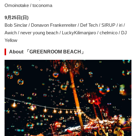
Omoinotake / toconoma
9月25日(日)
Bob Sinclar / Donavon Frankenreiter / Def Tech / SIRUP / iri /
Awich / never young beach / LuckyKilimanjaro / chelmico / DJ
Yellow
About 「GREENROOM BEACH」