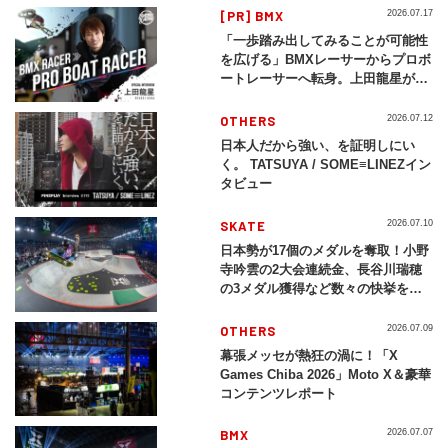
[PR] BMX
2026.07.17
「一歩踏み出してみることが可能性
を広げる」BMXレーサーからプロボ
ートレーサーへ転身。上田龍星が体
現する挑戦の軌跡
OTHERS
2026.07.12
日本人だから強い、を証明しにい
く。 TATSUYA / SOME≡LINEZイン
タビュー
SKATE
2026.07.10
日本勢が17個のメダルを奪取！小野
寺吟雲の2大会連続金、長谷川瑞穂
の3メダル獲得など数々の快挙をプ
レイバック「X Games Chiba
2026」
OTHERS
2026.07.09
幕張メッセが熱狂の渦に！「X
Games Chiba 2026」Moto X＆豪華
コンテンツレポート
BMX
2026.07.07