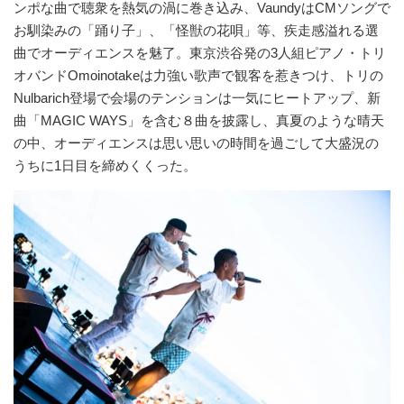
ンポな曲で聴衆を熱気の渦に巻き込み、VaundyはCMソングで
お馴染みの「踊り子」、「怪獣の花唄」等、疾走感溢れる選
曲でオーディエンスを魅了。東京渋谷発の3人組ピアノ・トリ
オバンドOmoinotakeは力強い歌声で観客を惹きつけ、トリの
Nulbarich登場で会場のテンションは⼀気にヒートアップ、新
曲「MAGIC WAYS」を含む８曲を披露し、真夏のような晴天
の中、オーディエンスは思い思いの時間を過ごして大盛況の
うちに1日目を締めくくった。