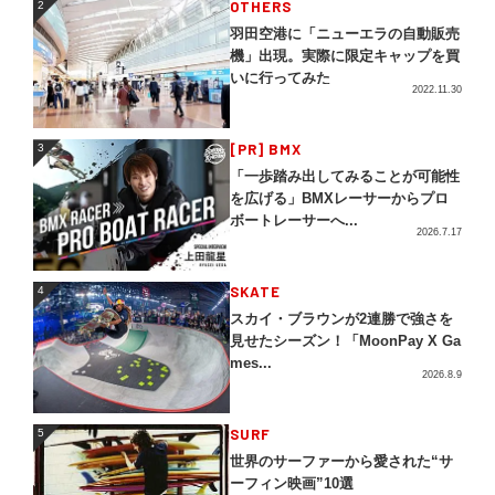
OTHERS
2
羽田空港に「ニューエラの自動販売
機」出現。実際に限定キャップを買
いに行ってみた
2022.11.30
3
[PR] BMX
3
「一歩踏み出してみることが可能性
を広げる」BMXレーサーからプロ
ボートレーサーへ...
2026.7.17
4
SKATE
4
スカイ・ブラウンが2連勝で強さを
見せたシーズン！「MoonPay X Ga
mes...
2026.8.9
5
SURF
5
世界のサーファーから愛された“サ
ーフィン映画”10選