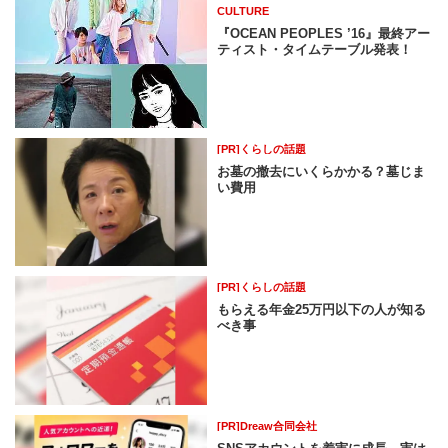
CULTURE
『OCEAN PEOPLES ’16』最終アー
ティスト・タイムテーブル発表！
[PR]くらしの話題
お墓の撤去にいくらかかる？墓じま
い費用
[PR]くらしの話題
もらえる年金25万円以下の人が知る
べき事
[PR]Dreaw合同会社