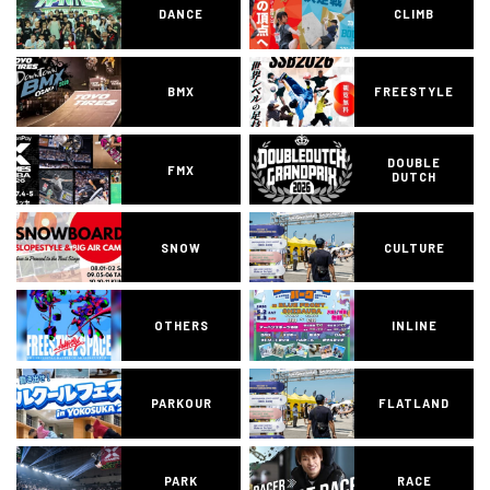
DANCE
CLIMB
BMX
FREESTYLE
DOUBLE
FMX
DUTCH
SNOW
CULTURE
OTHERS
INLINE
PARKOUR
FLATLAND
PARK
RACE