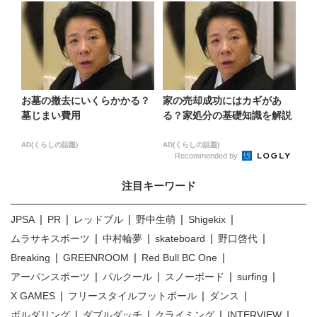
お墓の撤去にいくらかかる？
家の売却成功にはカギがあ
墓じまい費用
る？家処分の基礎知識を解説
AD(くらしの話題)
AD(くらしの話題)
Recommended by
注目キーワード
JPSA
PR
レッドブル
野中生萌
Shigekix
ムラサキスポーツ
中村輪夢
skateboard
野口啓代
Breaking
GREENROOM
Red Bull BC One
アーバンスポーツ
パルクール
スノーボード
surfing
X GAMES
フリースタイルフットボール
ダンス
ボルダリング
ダブルダッチ
クライミング
INTERVIEW