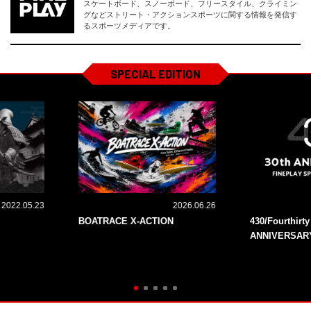
スケートボード、スノーボード、フリースタイル、クライミン
グなどストリート・アクションスポーツに関する情報を発信す
るスポーツメディアです。
SPECIAL EDITION
2022.05.23
2026.06.26
BOATRACE X-ACTION
430/Fourthirt
ANNIVERSAR