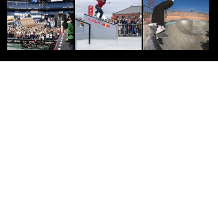
“エディ・アイカウ・メモリアル”世
界最大の波で争う伝説的 ビッグウ
ェーブ・コンテ...
2014.11.19
OTHERS
9
9
野村訓市も太鼓判な「ディッキーズ
＋ヴァンズ」。洒落者は“ワンツー
コーデ”でまとめ...
2025.4.1
SURF
10
10
サーフィン日本代表「NAMINORI J
APAN」応援アイテム発売！
2025.4.4
くらしの話題
PR
PR
もらえる年金25万円以下の人が知る
べき事