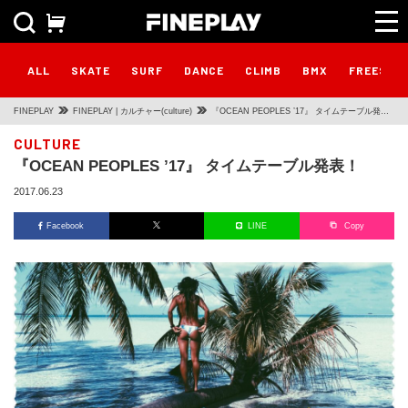
ALL
SKATE
SURF
DANCE
CLIMB
BMX
FREESTY
FINEPLAY
FINEPLAY | カルチャー(culture)
『OCEAN PEOPLES ’17』 タイムテーブル発
表！
CULTURE
『OCEAN PEOPLES ’17』 タイムテーブル発表！
2017.06.23
Facebook
LINE
Copy