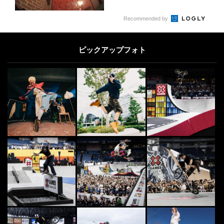
5
Recommended by
SURF
5
JPSAロングボードツアー開幕戦
「さわかみ 一宮プロ」 浜瀬海と
ピックアップフォト
田岡なつみが好発...
2022.4.12
SKATE
6
6
「絵は出来上がってしまったら寂し
い」ナチュラル SKATER ARTIST
YO...
2022.5.6
DOUBLEDUTCH
7
7
この夏の主役に相応しいGRAND P
RIXの称号を。DOUBLE DUTCH
G...
2026.8.8
SURF
8
8