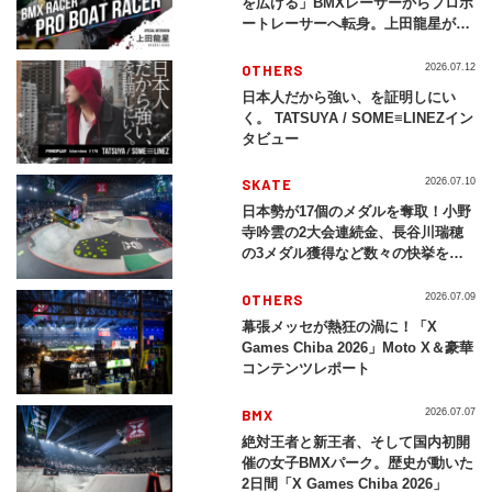
を広げる」BMXレーサーからプロボ
ートレーサーへ転身。上田龍星が体
現する挑戦の軌跡
OTHERS
2026.07.12
日本人だから強い、を証明しにい
く。 TATSUYA / SOME≡LINEZイン
タビュー
SKATE
2026.07.10
日本勢が17個のメダルを奪取！小野
寺吟雲の2大会連続金、長谷川瑞穂
の3メダル獲得など数々の快挙をプ
レイバック「X Games Chiba
2026」
OTHERS
2026.07.09
幕張メッセが熱狂の渦に！「X
Games Chiba 2026」Moto X＆豪華
コンテンツレポート
BMX
2026.07.07
絶対王者と新王者、そして国内初開
催の女子BMXパーク。歴史が動いた
2日間「X Games Chiba 2026」