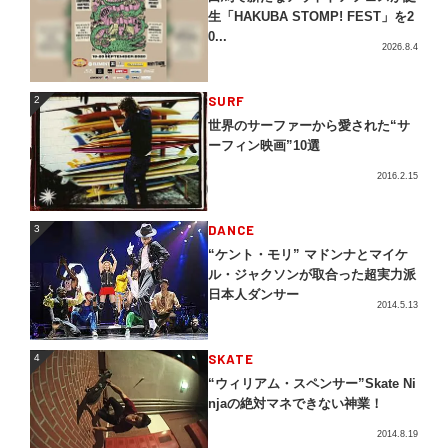
生「HAKUBA STOMP! FEST」を2
0...
2026.8.4
2
SURF
2
世界のサーファーから愛された“サ
ーフィン映画”10選
2016.2.15
3
DANCE
3
“ケント・モリ” マドンナとマイケ
ル・ジャクソンが取合った超実力派
日本人ダンサー
2014.5.13
4
SKATE
4
“ウィリアム・スペンサー”Skate Ni
njaの絶対マネできない神業！
2014.8.19