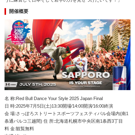
開催概要
名 称:Red Bull Dance Your Style 2025 Japan Final
日 時:2025年7月5日(土)13:30開場∕14:00開演∕16:00終演
会 場:さっぽろストリートスポーツフェスティバル会場内(南1
条通パルコ三越間) 住 所:北海道札幌市中央区南1条⻄3丁目
料 金:観覧無料