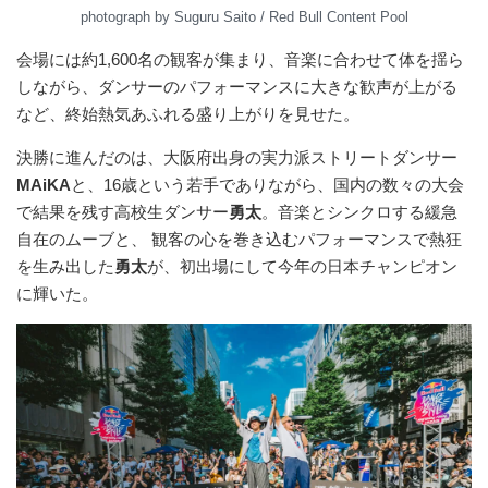
photograph by Suguru Saito / Red Bull Content Pool
会場には約1,600名の観客が集まり、音楽に合わせて体を揺ら
しながら、ダンサーのパフォーマンスに大きな歓声が上がる
など、終始熱気あふれる盛り上がりを見せた。
決勝に進んだのは、大阪府出身の実力派ストリートダンサー
MAiKA
と、16歳という若手でありながら、国内の数々の大会
で結果を残す高校生ダンサー
勇太
。音楽とシンクロする緩急
自在のムーブと、 観客の心を巻き込むパフォーマンスで熱狂
を生み出した
勇太
が、初出場にして今年の日本チャンピオン
に輝いた。