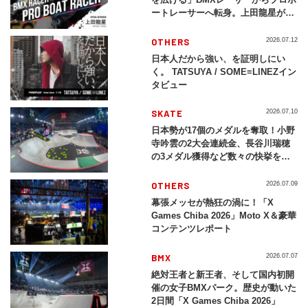
ートレーサーへ転身。上田龍星が体
現する挑戦の軌跡
OTHERS
2026.07.12
日本人だから強い、を証明しにい
く。 TATSUYA / SOME≡LINEZイン
タビュー
SKATE
2026.07.10
日本勢が17個のメダルを奪取！小野
寺吟雲の2大会連続金、長谷川瑞穂
の3メダル獲得など数々の快挙をプ
レイバック「X Games Chiba
2026」
OTHERS
2026.07.09
幕張メッセが熱狂の渦に！「X
Games Chiba 2026」Moto X＆豪華
コンテンツレポート
BMX
2026.07.07
絶対王者と新王者、そして国内初開
催の女子BMXパーク。歴史が動いた
2日間「X Games Chiba 2026」