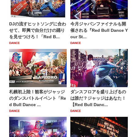
DJの流すヒットソングに合わ
今月ジャパンファイナルも開
せて、即興で自分だけの踊り
催される『Red Bull Dance Y
を見せつけろ！「Red B...
our St...
DANCE
DANCE
札幌初上陸！観客がジャッジ
ダンスフロアを盛り上げるの
のダンスバトルイベント「Re
は誰だ？ジャッジはあなた！
d Bull Dance ...
【Red Bull Danc...
DANCE
DANCE