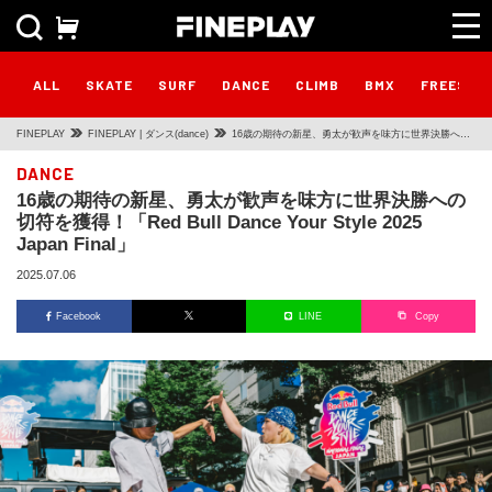
ALL
SKATE
SURF
DANCE
CLIMB
BMX
FREESTY
FINEPLAY
FINEPLAY | ダンス(dance)
16歳の期待の新星、勇太が歓声を味方に世界決勝への
切符を獲得！「Red Bull Dance Your Style 2025
DANCE
16歳の期待の新星、勇太が歓声を味方に世界決勝への
Japan Final」
切符を獲得！「Red Bull Dance Your Style 2025
Japan Final」
2025.07.06
Facebook
LINE
Copy