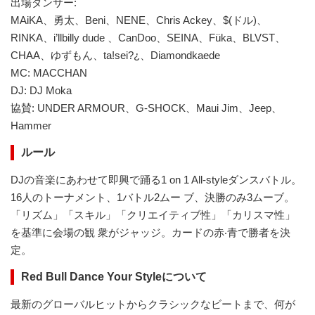
出場ダンサー:
MAiKA、勇太、Beni、NENE、Chris Ackey、$(ドル)、
RINKA、i’llbilly dude 、CanDoo、SEINA、Füka、BLVST、
CHAA、ゆずもん、ta!sei?¿、Diamondkaede
MC: MACCHAN
DJ: DJ Moka
協賛: UNDER ARMOUR、G-SHOCK、Maui Jim、Jeep、
Hammer
ルール
DJの音楽にあわせて即興で踊る1 on 1 All-styleダンスバトル。
16人のトーナメント、1バトル2ムー ブ、決勝のみ3ムーブ。
「リズム」「スキル」「クリエイティブ性」「カリスマ性」
を基準に会場の観 衆がジャッジ。カードの赤‧⻘で勝者を決
定。
Red Bull Dance Your Styleについて
最新のグローバルヒットからクラシックなビートまで、何が