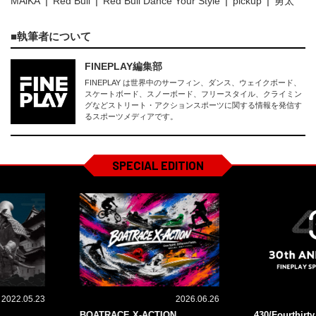
MAiKA
Red Bull
Red Bull Dance Your Style
pickup
勇太
執筆者について
FINEPLAY編集部
FINEPLAY は世界中のサーフィン、ダンス、ウェイクボード、
スケートボード、スノーボード、フリースタイル、クライミン
グなどストリート・アクションスポーツに関する情報を発信す
るスポーツメディアです。
SPECIAL EDITION
2022.05.23
2026.06.26
BOATRACE X-ACTION
430/Fourthirt