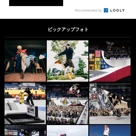
4
Recommended by
CULTURE
4
Jヴィレッジを舞台に！「Urban Sp
orts Camp」が福島に笑顔を届け
ピックアップフォト
る...
2024.2.22
5
SNOW
5
雪上サーフィンと呼ばれる“雪板”が
持つ「スリルと浮遊感」を現代に蘇
らせた男
2022.3.14
FREESTYLE
6
6
“Ko-Suke”フリースタイル・フット
ボールの世界大会『Red Bull St...
2016.11.11
OTHERS
7
7