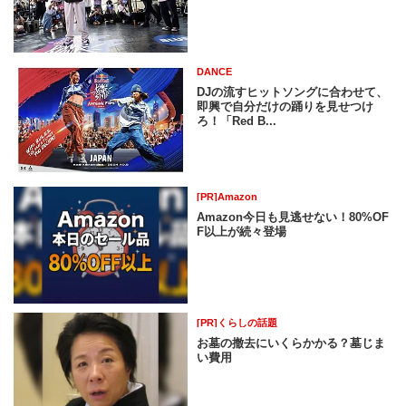
DANCE
DJの流すヒットソングに合わせて、
即興で自分だけの踊りを見せつけ
ろ！「Red B...
[PR]Amazon
Amazon今日も見逃せない！80%OF
F以上が続々登場
[PR]くらしの話題
お墓の撤去にいくらかかる？墓じま
い費用