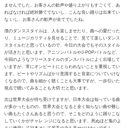
ませんでした。お客さんの歓声や盛り上がりもすごくて、あ
ればなければ絶対勝ててないし、こんな良い踊りは出来てい
な いし、お客さんの歓声が全てでしたね。
僕のダンススタイルは、人を楽しませたり、曲への愛だった
り、ミュージカリティを見せることで、見てて楽しいダンス
スタイルだと思っているので、今日の大会でもそのスタイル
が活きたと思います。アニソンバトルやJ-POPバトルなど、
今回のようなフリースタイルのダンスバトルによく出場して
いますが、常にオンビートにとらわれないことを重視してい
ます。ビートやリズムばかり意識すると音楽についていけな
くなるので、曲を細かく聴くことも大事ですが、一歩引いた
視点で聴いてみることも大切 だと思います。
次は世界大会が待ち受けてますが、日本大会は知っている曲
が多かったものの、世界大会となると全く知らない曲や難し
い曲もたくさんあると思うので、そこをどのように踊りこな
していくかがチャレ ンジになると思います。死ぬほど鬼のよ
うに練習して日本そして若手の力を見せつけたいです！」