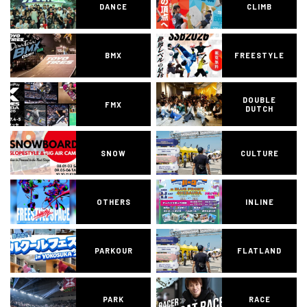
DANCE
CLIMB
BMX
FREESTYLE
DOUBLE
FMX
DUTCH
SNOW
CULTURE
OTHERS
INLINE
PARKOUR
FLATLAND
PARK
RACE