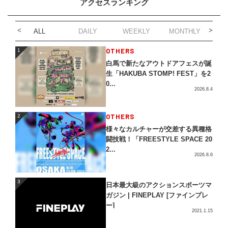
アクセスランキング
ALL
DAILY
WEEKLY
MONTHLY
1
OTHERS
1
白馬で新たなアウトドアフェスが誕
生「HAKUBA STOMP! FEST」を2
0...
2026.8.4
2
OTHERS
2
様々なカルチャーが交差する異種格
闘技戦！「FREESTYLE SPACE 20
2...
2026.8.6
3
3
日本最大級のアクションスポーツマ
ガジン | FINEPLAY [ファインプレ
ー]
2021.1.15