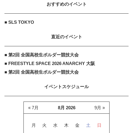
おすすめのイベント
株式会社ウェブサポート
PR
PR
「ばぁばの家に泊まりたい！」老後
■ SLS TOKYO
に住むならこんな家
直近のイベント
アクセンチュア
PR
■ 第2回 全国高校生ボルダー競技大会
PR
アクセンチュアが追求する「最適な
■ FREESTYLE SPACE 2026 ANARCHY 大阪
ユーザー接点」づくりの舞台裏
■ 第2回 全国高校生ボルダー競技大会
イベントスケジュール
« 7月
8月 2026
9月 »
月
火
水
木
金
土
日