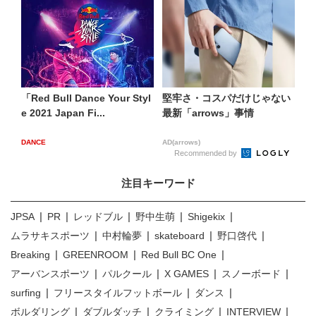
「Red Bull Dance Your Styl
堅牢さ・コスパだけじゃない
e 2021 Japan Fi...
最新「arrows」事情
DANCE
AD(arrows)
Recommended by
注目キーワード
JPSA
PR
レッドブル
野中生萌
Shigekix
ムラサキスポーツ
中村輪夢
skateboard
野口啓代
Breaking
GREENROOM
Red Bull BC One
アーバンスポーツ
パルクール
X GAMES
スノーボード
surfing
フリースタイルフットボール
ダンス
ボルダリング
ダブルダッチ
クライミング
INTERVIEW