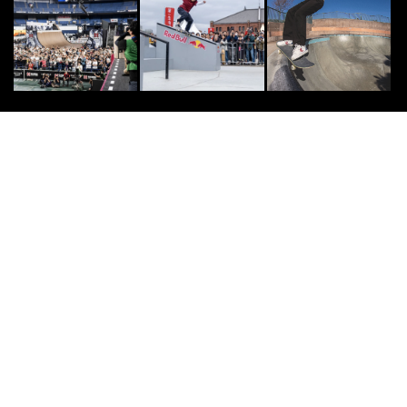
宇部市が街をアーバンスポーツの舞
台に変えた。「UBE URBAN SPOR
TS ...
2023.9.27
DOUBLEDUTCH
8
8
関西最大規模の大会が発足 初代グ
ランプリは関西大学「u.CiV」
2019.8.22
SURF
9
9
『WAKITA PEAK』ハワイ・サーフ
ィンの聖地に名を刻む日本人サーフ
ァー脇田...
2018.6.2
SURF
10
10
クラウドファンディング「サーフタ
ウン千葉県一宮町の飲食店を応援し
よう！プロジェク...
2020.5.23