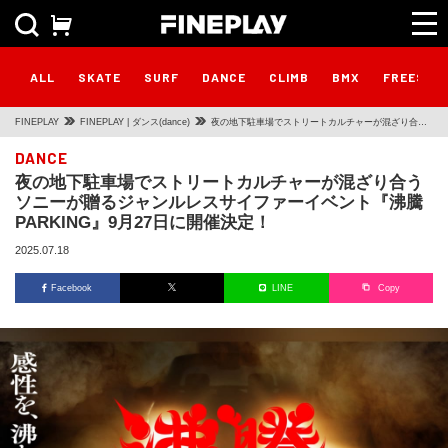
ALL
SKATE
SURF
DANCE
CLIMB
BMX
FREESTY
FINEPLAY
FINEPLAY | ダンス(dance)
夜の地下駐車場でストリートカルチャーが混ざり合う
ソニーが贈るジャンルレスサイファーイベント『沸騰
DANCE
夜の地下駐車場でストリートカルチャーが混ざり合う
PARKING』9月27日に開催決定！
ソニーが贈るジャンルレスサイファーイベント『沸騰
PARKING』9月27日に開催決定！
2025.07.18
Facebook
LINE
Copy