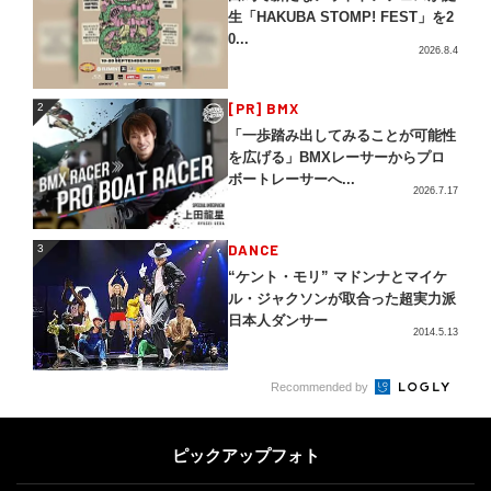
生「HAKUBA STOMP! FEST」を2
0...
2026.8.4
2
[PR] BMX
2
「一歩踏み出してみることが可能性
を広げる」BMXレーサーからプロ
ボートレーサーへ...
2026.7.17
3
DANCE
3
“ケント・モリ” マドンナとマイケ
ル・ジャクソンが取合った超実力派
日本人ダンサー
2014.5.13
4
Recommended by
DOUBLEDUTCH
4
この夏の主役に相応しいGRAND P
RIXの称号を。DOUBLE DUTCH
ピックアップフォト
G...
2026.8.8