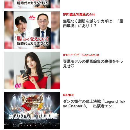
[PR]森永乳業株式会社
無理なく脂肪を減らすカギは 「腸
内環境」にあり！？
[PR]アドビ｜CanCam.jp
専属モデルの動画編集の裏側をチラ
見せ♡
DANCE
ダンス振付の頂上決戦「Legend Tok
yo Cnapter 8」 出演者エン...