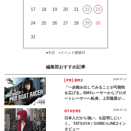
17
18
19
20
21
22
23
24
25
26
27
28
29
30
31
●今日 ○イベント開催日
編集部おすすめ記事
[PR] BMX
2026.07.17
「一歩踏み出してみることが可能性
を広げる」BMXレーサーからプロボ
ートレーサーへ転身。上田龍星が体
現する挑戦の軌跡
OTHERS
2026.07.12
日本人だから強い、を証明しにい
く。 TATSUYA / SOME≡LINEZイン
タビュー