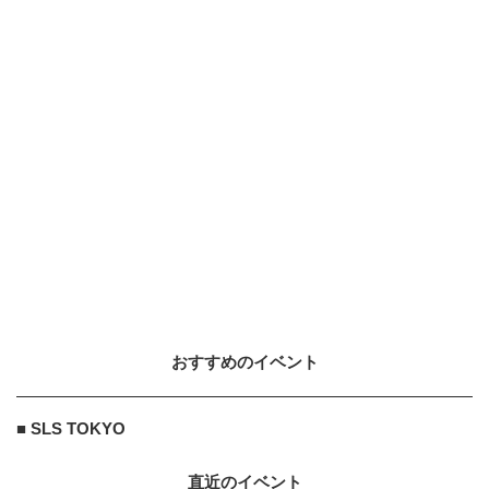
【トリッキング】世界大会で日本人
DAISUKEが史上初優勝！
2018.1.22
SNOW
9
9
史上最も影響力のあるスノーボーダ
ー「テリエ・ハーコンセン」が栂池
高原に登場！
2018.1.11
OTHERS
10
10
様々なカルチャーが交差する異種格
闘技戦！「FREESTYLE SPACE 20
2...
2026.8.6
おすすめのイベント
森永乳業株式会社
PR
PR
特別な生活改善は不要！？「太りに
■ SLS TOKYO
くいカラダづくり」とは？
直近のイベント