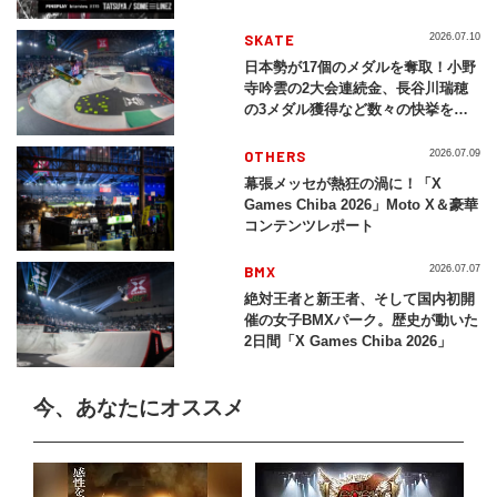
SKATE
2026.07.10
日本勢が17個のメダルを奪取！小野
寺吟雲の2大会連続金、長谷川瑞穂
の3メダル獲得など数々の快挙をプ
レイバック「X Games Chiba
2026」
OTHERS
2026.07.09
幕張メッセが熱狂の渦に！「X
Games Chiba 2026」Moto X＆豪華
コンテンツレポート
BMX
2026.07.07
絶対王者と新王者、そして国内初開
催の女子BMXパーク。歴史が動いた
2日間「X Games Chiba 2026」
今、あなたにオススメ