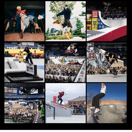
5
5
日本最大級のアクションスポーツマ
ガジン | FINEPLAY [ファインプレ
ー]
2021.1.15
[PR] DOUBLEDUTCH
6
6
FINEPLAY編集部がアクションスポ
ーツの魅力をDig！ 「ダブルダッ
チ」の歴...
2020.5.25
DANCE
7
7
Dancing God達が踊るマイケル・
ジャクソンBEAT ITが話題
2015.5.4
OTHERS
8
8