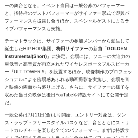
ーの舞台となる。イベント当日は一般公募のパフォーマー
と、招待枠のゲストパフォーマーがサイファー形式で即興パ
フォーマンスを披露し合うほか、スペシャルゲストによるラ
イブパフォーマンスも実施。
テーマトラックは、サイファーの参加メンバーから派生して
誕生したHIP HOP集団、
梅田サイファー
の新曲「
GOLDEN –
Instrumental(Short)
」に決定。会場には、ソニーの大迫力の
重低音と高音質が両立されたワイヤレスポータブルスピーカ
ー『ULT TOWER 9』を設置するほか、映像制作のプロフェッ
ショナルによる臨場感あふれる動画撮影を実施し、会場を音
と映像の両面から盛り上げる。さらに、サイファーの様子を
収めた当日の映像は後日YouTubeや特設サイトにて公開予定
だ。
一般公募は7月11日(金)より開始。エントリー対象は、ダン
ス・ラップ・フリースタイルバスケなど、音とともにストリ
ートカルチャーを楽しむ全てのパフォーマー。まずは特設サ
イトで公開するテーマトラックに合わせてパフォーマンスを