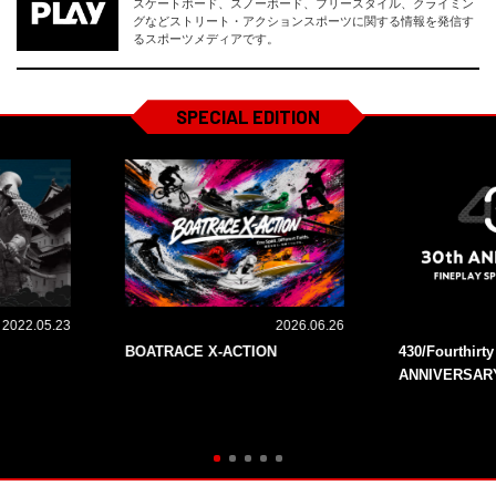
スケートボード、スノーボード、フリースタイル、クライミン
グなどストリート・アクションスポーツに関する情報を発信す
るスポーツメディアです。
SPECIAL EDITION
2022.05.23
2026.06.26
BOATRACE X-ACTION
430/Fourthirt
ANNIVERSAR