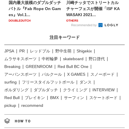
国内最大規模のダブルダッチ
川崎チッタでストリートカル
バトル『Fab Rope On Gam
チャーフェスが開催「ISF KA
es』Vol.1...
WASAKI 2021...
DOUBLEDUTCH
OTHERS
Recommended by
注目キーワード
JPSA
PR
レッドブル
野中生萌
Shigekix
ムラサキスポーツ
中村輪夢
skateboard
野口啓代
Breaking
GREENROOM
Red Bull BC One
アーバンスポーツ
パルクール
X GAMES
スノーボード
surfing
フリースタイルフットボール
ダンス
ボルダリング
ダブルダッチ
クライミング
INTERVIEW
Red Bull
ブレイキン
BMX
サーフィン
スケートボード
pickup
recommend
HOW TO