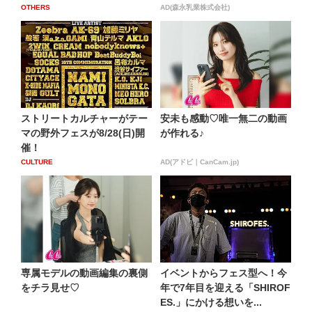
OTHERS
AD(森永乳業株式会社)
ストリートカルチャーがテー
安未も感動♡唯一無二の動画
マの野外フェスが8/28(日)開
が作れる♪
催！
CULTURE
AD(アドビ｜CanCam.jp)
専属モデルの動画編集の裏側
イベントからフェス型へ！今
をチラ見せ♡
年で7年目を迎える「SHIROF
ES.」にかける想いを...