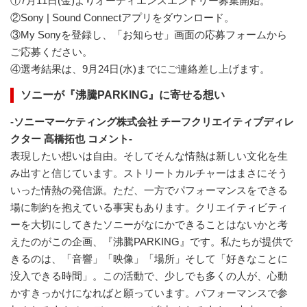
①7月11日(金)よりオーディエンスエントリー募集開始。
②Sony | Sound Connectアプリをダウンロード。
③My Sonyを登録し、「お知らせ」画面の応募フォームから
ご応募ください。
④選考結果は、9月24日(水)までにご連絡差し上げます。
ソニーが『沸騰PARKING』に寄せる想い
-ソニーマーケティング株式会社 チーフクリエイティブディレ
クター 髙橋拓也 コメント-
表現したい想いは自由。そしてそんな情熱は新しい文化を生
み出すと信じています。ストリートカルチャーはまさにそう
いった情熱の発信源。ただ、一方でパフォーマンスをできる
場に制約を抱えている事実もあります。クリエイティビティ
ーを大切にしてきたソニーがなにかできることはないかと考
えたのがこの企画、『沸騰PARKING』です。私たちが提供で
きるのは、「音響」「映像」「場所」そして「好きなことに
没入できる時間」。この活動で、少しでも多くの人が、心動
かすきっかけになればと願っています。パフォーマンスで参