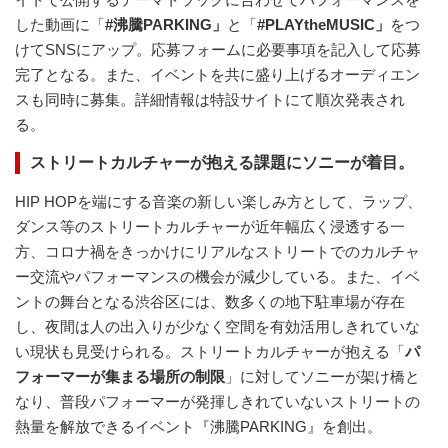
した動画に「
#沸騰PARKING」
と「
#PLAYtheMUSIC」
をつ
けてSNSにアップ。応募フォームに必要事項を記入して応募
完了となる。また、イベントを共に盛り上げるオーディエン
スも同時に募集。詳細情報は特設サイトにて順次発表され
る。
ストリートカルチャーが抱える課題にソニーが着目。
HIP HOPを端にする音楽の新しい楽しみ方として、ラップ、
ダンス等のストリートカルチャーが近年幅広く浸透する一
方、コロナ禍をきっかけにリアルなストリートでのカルチャ
ー交流やパフォーマンスの機会が減少している。また、イベ
ントの舞台となる渋谷区には、数多くの地下駐車場が存在
し、夜間は人の出入りが少なく空間を有効活用しきれていな
い現状も見受けられる。ストリートカルチャーが抱える「
パ
フォーマーが集まる場所の制限
」に対してソニーが架け橋と
なり、普段パフォーマーが発揮しきれていないストリートの
熱量を解放できるイベント『沸騰PARKING』を創出。