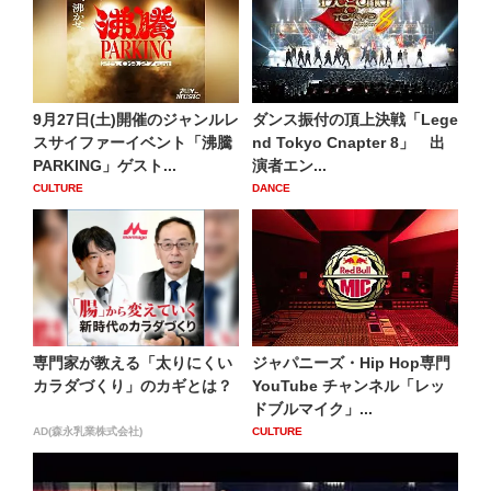
9月27日(土)開催のジャンルレ
ダンス振付の頂上決戦「Lege
スサイファーイベント「沸騰
nd Tokyo Cnapter 8」 出
PARKING」ゲスト...
演者エン...
CULTURE
DANCE
専門家が教える「太りにくい
ジャパニーズ・Hip Hop専門
カラダづくり」のカギとは？
YouTube チャンネル「レッ
ドブルマイク」...
AD(森永乳業株式会社)
CULTURE