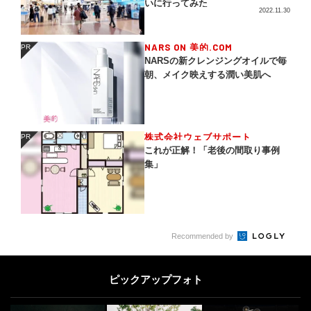
いに行ってみた
2022.11.30
NARS ON 美的.COM
PR
PR
NARSの新クレンジングオイルで毎
朝、メイク映えする潤い美肌へ
株式会社ウェブサポート
PR
PR
これが正解！「老後の間取り事例
集」
Recommended by
ピックアップフォト