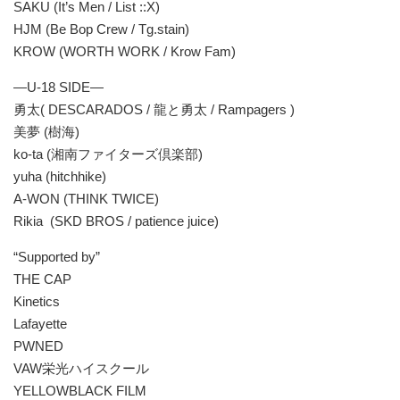
SAKU (It’s Men / List ::X)
HJM (Be Bop Crew / Tg.stain)
KROW (WORTH WORK / Krow Fam)
―U-18 SIDE―
勇太( DESCARADOS / 龍と勇太 / Rampagers )
美夢 (樹海)
ko-ta (湘南ファイターズ倶楽部)
yuha (hitchhike)
A-WON (THINK TWICE)
Rikia (SKD BROS / patience juice)
“Supported by”
THE CAP
Kinetics
Lafayette
PWNED
VAW栄光ハイスクール
YELLOWBLACK FILM