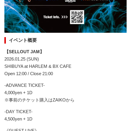
イベント概要
【SELLOUT JAM】
2026.01.25 (SUN)
SHIBUYA at HARLEM & BX CAFE
Open 12:00 / Close 21:00
-ADVANCE TICKET-
4,000yen + 1D
※事前のチケット購入はZAIKOから
-DAY TICKET-
4,500yen + 1D
《GUEST LIVE》