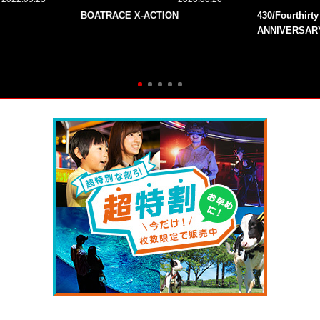
BOATRACE X-ACTION
430/Fourthirt
ANNIVERSAR