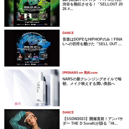
渋谷を熱狂させる！「SELLOUT 20
26 #...
DANCE
音楽はDOPEなHIPHOPのみ！FINA
Lへの切符を懸けた「SELL OUT ...
[PR]NARS on 美的.com
NARSの新クレンジングオイルで毎
朝、メイク映えする潤い美肌へ
DANCE
【SSDW2023】開催直前！アンバサ
ダー THE D SoraKiが語る「HI...