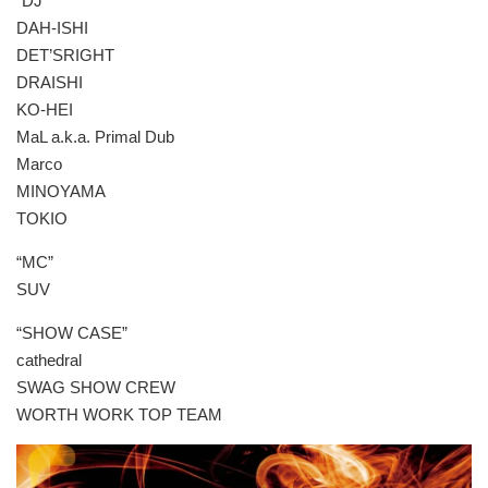
“DJ”
DAH-ISHI
DET’SRIGHT
DRAISHI
KO-HEI
MaL a.k.a. Primal Dub
Marco
MINOYAMA
TOKIO
“MC”
SUV
“SHOW CASE”
cathedral
SWAG SHOW CREW
WORTH WORK TOP TEAM