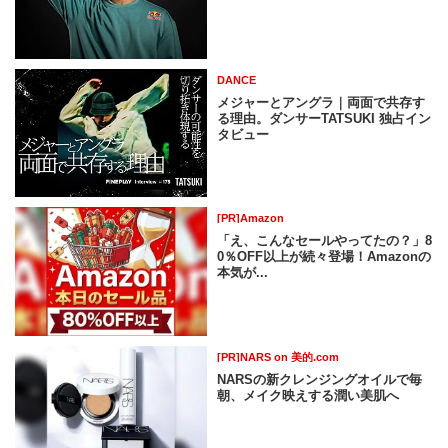
DANCE
メジャーとアングラ｜両面で共存す
る理由。ダンサーTATSUKI 独占イン
タビュー
[PR]Amazon
「え、こんなセールやってたの？」8
0％OFF以上が続々登場！Amazonの
本気が...
[PR]NARS on 美的.com
NARSの新クレンジングオイルで毎
朝、メイク映えする潤い美肌へ