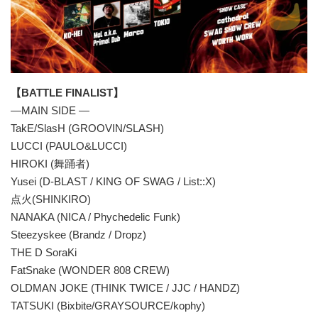
【BATTLE FINALIST】
―MAIN SIDE ―
TakE/SlasH (GROOVIN/SLASH)
LUCCI (PAULO&LUCCI)
HIROKI (舞踊者)
Yusei (D-BLAST / KING OF SWAG / List::X)
点火(SHINKIRO)
NANAKA (NICA / Phychedelic Funk)
Steezyskee (Brandz / Dropz)
THE D SoraKi
FatSnake (WONDER 808 CREW)
OLDMAN JOKE (THINK TWICE / JJC / HANDZ)
TATSUKI (Bixbite/GRAYSOURCE/kophy)