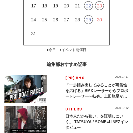
17
18
19
20
21
22
23
24
25
26
27
28
29
30
31
●今日 ○イベント開催日
編集部おすすめ記事
[PR] BMX
2026.07.17
「一歩踏み出してみることが可能性
を広げる」BMXレーサーからプロボ
ートレーサーへ転身。上田龍星が体
現する挑戦の軌跡
OTHERS
2026.07.12
日本人だから強い、を証明しにい
く。 TATSUYA / SOME≡LINEZイン
タビュー