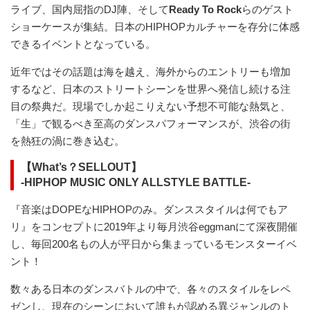
ライブ、国内屈指のDJ陣、そして
Ready To Rock
らのゲスト
ショーケースが集結。日本のHIPHOPカルチャーを存分に体感
できるイベントとなっている。
近年ではその話題は海を越え、海外からのエントリーも増加
するなど、日本のストリートシーンを世界へ発信し続ける注
目の祭典だ。現場でしか起こりえない予想不可能な熱気と、
「生」で観るべき至高のダンスパフォーマンスが、渋谷の街
を熱狂の渦に巻き込む。
【What’s？SELLOUT】
-HIPHOP MUSIC ONLY ALLSTYLE BATTLE-
『音楽はDOPEなHIPHOPのみ。ダンススタイルは何でもア
リ』をコンセプトに2019年より毎月渋谷eggmanにて深夜開催
し、毎回200名もの人が平日から集まっているモンスターイベ
ント！
数々ある日本のダンスバトルの中で、各々のスタイルをレペ
ゼンし、現在のシーンにおいて誰もが認める異ジャンルのト