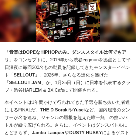
「
音楽はDOPEなHIPHOPのみ。ダンススタイルは何でもア
リ
」をコンセプトに、2019年から渋谷eggmanを拠点として平
日深夜に毎回200名もの動員を記録してきたモンスターイベン
ト「
SELLOUT」
。2026年、さらなる進化を遂げた
「
SELLOUT JAM
」が、1月25日（日）に日本を代表するクラ
ブ・渋谷HARLEM & BX Cafeにて開催される。
本イベントは1年間かけて行われてきた予選を勝ち抜いた者達
によるFINALだ。
THE D Soraki
や
Yusei
など、国内屈指のダン
サーが名を連ね、ジャンルの垣根を超えた唯一無二の熱いバ
トルが繰り広げられる。さらに、イベントはダンスバトルに
とどまらず、
Jambo Lacquer
や
DUSTY HUSKY
によるゲスト