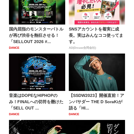
国内屈指のモンスターバトル
SNSアカウントを着実に成
が再び渋谷を熱狂させる！
長。実はみんなココ使ってま
「SELLOUT 2026 #...
す。
DANCE
AD(Dreaw合同会社)
音楽はDOPEなHIPHOPの
【SSDW2023】開催直前！ア
み！FINALへの切符を懸けた
ンバサダー THE D SoraKiが
「SELL OUT ...
語る「HI...
DANCE
DANCE