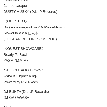
Jambo Lacquer
DUSTY HUSKY (D.L.i.P Records)
《GUEST DJ》
Dy (sucreamgoodman/BetWeenMusic)
Slowcurv a.k.a 仙人掌
(DOGEAR RECORDS / MONJU)
《GUEST SHOWCASE》
Ready To Rock
YASMIN&MiMz
“SELLOUT×GO DOWN”
-Who is Chpher King-
Powerd by PRO-keds
DJ BUNTA (D.L.i.P Records)
DJ GABAWASH