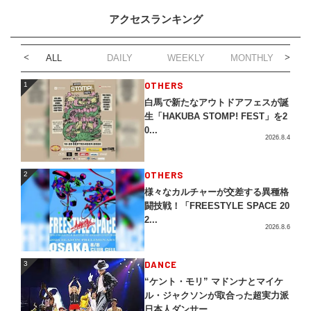
アクセスランキング
ALL
DAILY
WEEKLY
MONTHLY
1
OTHERS
1
白馬で新たなアウトドアフェスが誕
生「HAKUBA STOMP! FEST」を2
0...
2026.8.4
2
OTHERS
2
様々なカルチャーが交差する異種格
闘技戦！「FREESTYLE SPACE 20
2...
2026.8.6
3
DANCE
3
“ケント・モリ” マドンナとマイケ
ル・ジャクソンが取合った超実力派
日本人ダンサー