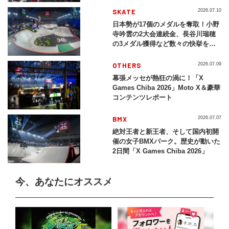
SKATE
2026.07.10
日本勢が17個のメダルを奪取！小野
寺吟雲の2大会連続金、長谷川瑞穂
の3メダル獲得など数々の快挙をプ
レイバック「X Games Chiba
2026」
OTHERS
2026.07.09
幕張メッセが熱狂の渦に！「X
Games Chiba 2026」Moto X＆豪華
コンテンツレポート
BMX
2026.07.07
絶対王者と新王者、そして国内初開
催の女子BMXパーク。歴史が動いた
2日間「X Games Chiba 2026」
今、あなたにオススメ