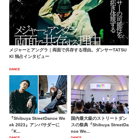
メジャーとアングラ｜両面で共存する理由。ダンサーTATSU
KI 独占インタビュー
DANCE
『Shibuya StreetDance We
国内最大級のストリートダン
ek 2023』アンバサダーに
スの祭典『Shibuya StreetDa
「K...
nce We...
DANCE
DANCE