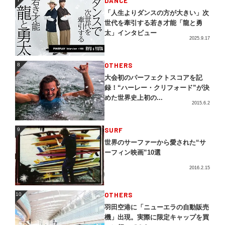
DANCE
7
「人生よりダンスの方が大きい」次
世代を牽引する若き才能「龍と勇
太」インタビュー
2025.9.17
OTHERS
8
8
大会初のパーフェクトスコアを記
録！“ハーレー・クリフォード”が決
めた世界史上初の...
2015.6.2
SURF
9
9
世界のサーファーから愛された“サ
ーフィン映画”10選
2016.2.15
OTHERS
10
10
羽田空港に「ニューエラの自動販売
機」出現。実際に限定キャップを買