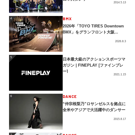
2014.5.13
4
BMX
4
2026年「TOYO TIRES Downtown
BMX」をグランフロント大阪...
2026.8.3
5
5
日本最大級のアクションスポーツマ
ガジン | FINEPLAY [ファインプレ
ー]
2021.1.15
DANCE
6
6
“仲宗根梨乃”ロサンゼルスを拠点に
全米やアジアで大活躍中のダンサー
2015.8.17
7