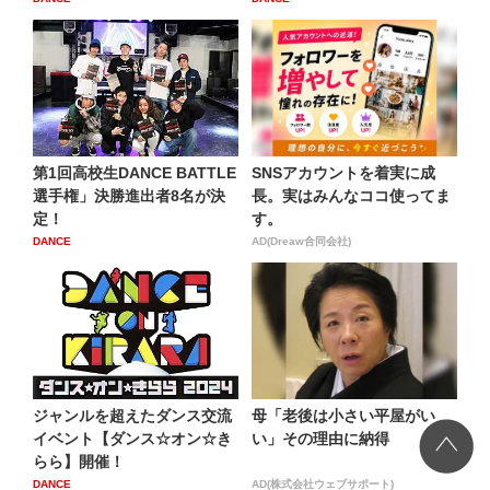
第1回高校生DANCE BATTLE
SNSアカウントを着実に成
選手権」決勝進出者8名が決
長。実はみんなココ使ってま
定！
す。
DANCE
AD(Dreaw合同会社)
ジャンルを超えたダンス交流
母「老後は小さい平屋がい
イベント【ダンス☆オン☆き
い」その理由に納得
らら】開催！
DANCE
AD(株式会社ウェブサポート)