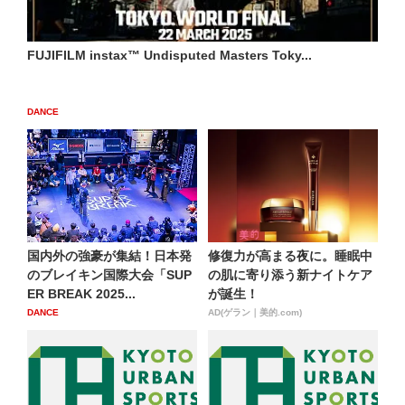
FUJIFILM instax™ Undisputed Masters Toky...
DANCE
国内外の強豪が集結！日本発
修復力が高まる夜に。睡眠中
のブレイキン国際大会「SUP
の肌に寄り添う新ナイトケア
ER BREAK 2025...
が誕生！
DANCE
AD(ゲラン｜美的.com)