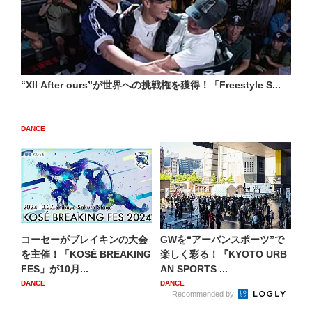
“XII After ours”が世界への挑戦権を獲得！「Freestyle S...
DANCE
コーセーがブレイキンの大会
GWを“アーバンスポーツ”で
を主催！「KOSÉ BREAKING
楽しく彩る！『KYOTO URB
FES」が10月...
AN SPORTS ...
DANCE
DANCE
Recommended by