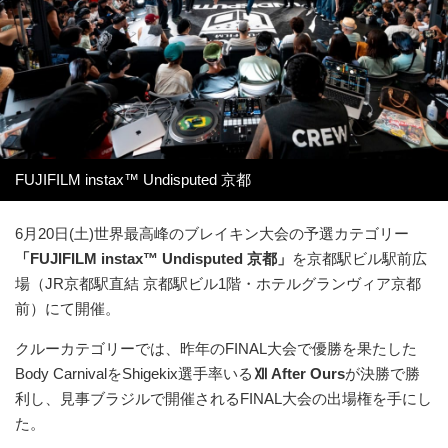
FUJIFILM instax™ Undisputed 京都
6月20日(土)世界最高峰のブレイキン大会の予選カテゴリー
「FUJIFILM instax™ Undisputed 京都」
を京都駅ビル駅前広
場（JR京都駅直結 京都駅ビル1階・ホテルグランヴィア京都
前）にて開催。
クルーカテゴリーでは、昨年のFINAL大会で優勝を果たした
Body CarnivalをShigekix選手率いる
Ⅻ After Ours
が決勝で勝
利し、見事ブラジルで開催されるFINAL大会の出場権を手にし
た。