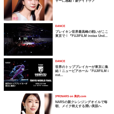
ャーに感動！新ナイトケア
DANCE
ブレイキン世界最高峰の戦いがここ
東京で！『FUJIFILM instax Und...
DANCE
世界のトップブレイカーが東京に集
結！ニューピアホール「FUJIFILM i
nst...
[PR]NARS on 美的.com
NARSの新クレンジングオイルで毎
朝、メイク映えする潤い美肌へ