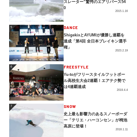
スレーター”驚愕のエアリバース54
0
2015.1.16
5
DANCE
5
ShigekixとAYUMIが優勝し連覇を
達成「第4回 全日本ブレイキン選手
権」
2023.2.19
FREESTYLE
6
6
Yu-toがフリースタイルフットボー
ル高校生大会2連覇！エアテク勢で
は4連覇達成
2019.4.4
SNOW
7
7
史上最も影響力のあるスノーボーダ
ー「テリエ・ハーコンセン」が栂池
高原に登場！
2018.1.11