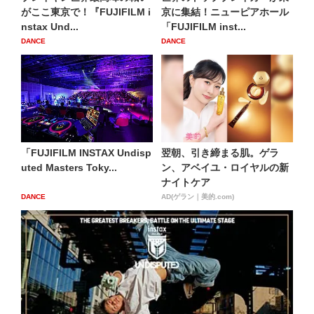
がここ東京で！『FUJIFILM i
京に集結！ニューピアホール
nstax Und...
「FUJIFILM inst...
DANCE
DANCE
「FUJIFILM INSTAX Undisp
翌朝、引き締まる肌。ゲラ
uted Masters Toky...
ン、アベイユ・ロイヤルの新
ナイトケア
DANCE
AD(ゲラン｜美的.com)