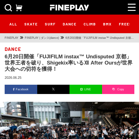
ALL
SKATE
SURF
DANCE
CLIMB
BMX
FREESTY
FINEPLAY
FINEPLAY | ダンス(dance)
6月20日開催「FUJIFILM instax™ Undisputed 京都」
世界王者を破り、Shigekix率いるⅫ After Oursが世界
DANCE
6月20日開催「FUJIFILM instax™ Undisputed 京都」
大会への切符を獲得！
世界王者を破り、Shigekix率いるⅫ After Oursが世界
大会への切符を獲得！
2026.06.25
Facebook
LINE
Copy