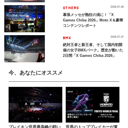
レイバック「X Games Chiba
2026」
OTHERS
2026.07.09
幕張メッセが熱狂の渦に！「X
Games Chiba 2026」Moto X＆豪華
コンテンツレポート
BMX
2026.07.07
絶対王者と新王者、そして国内初開
催の女子BMXパーク。歴史が動いた
2日間「X Games Chiba 2026」
今、あなたにオススメ
ブレイキン世界最高峰の戦い
世界のトップブレイカーが東