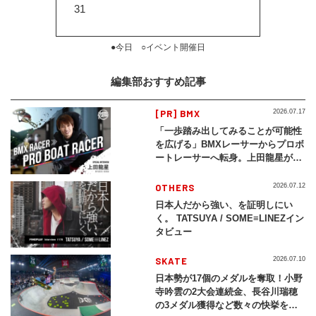
31
●今日 ○イベント開催日
編集部おすすめ記事
[PR] BMX
2026.07.17
「一歩踏み出してみることが可能性
を広げる」BMXレーサーからプロボ
ートレーサーへ転身。上田龍星が体
現する挑戦の軌跡
OTHERS
2026.07.12
日本人だから強い、を証明しにい
く。 TATSUYA / SOME≡LINEZイン
タビュー
SKATE
2026.07.10
日本勢が17個のメダルを奪取！小野
寺吟雲の2大会連続金、長谷川瑞穂
の3メダル獲得など数々の快挙をプ