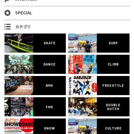
SPECIAL
カテゴリ
SKATE
SURF
DANCE
CLIMB
BMX
FREESTYLE
DOUBLE
FMX
DUTCH
SNOW
CULTURE