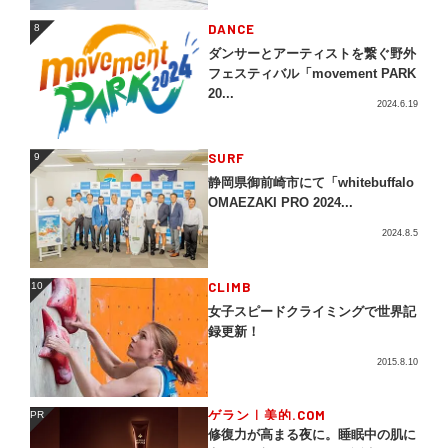
DANCE
8
8
ダンサーとアーティストを繋ぐ野外
フェスティバル「movement PARK
20...
2024.6.19
SURF
9
9
静岡県御前崎市にて「whitebuffalo
OMAEZAKI PRO 2024...
2024.8.5
CLIMB
10
10
女子スピードクライミングで世界記
録更新！
2015.8.10
ゲラン｜美的.COM
PR
PR
修復力が高まる夜に。睡眠中の肌に