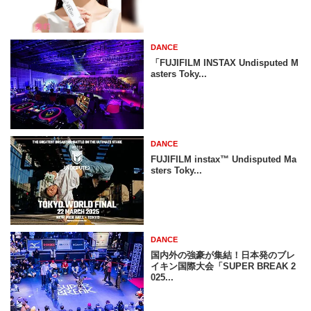
DANCE
「FUJIFILM INSTAX Undisputed M
asters Toky...
DANCE
FUJIFILM instax™ Undisputed Ma
sters Toky...
DANCE
国内外の強豪が集結！日本発のブレ
イキン国際大会「SUPER BREAK 2
025...