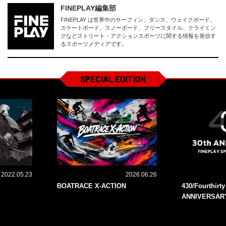
FINEPLAY編集部
FINEPLAY は世界中のサーフィン、ダンス、ウェイクボード、
スケートボード、スノーボード、フリースタイル、クライミン
グなどストリート・アクションスポーツに関する情報を発信す
るスポーツメディアです。
SPECIAL EDITION
2022.05.23
2026.06.26
BOATRACE X-ACTION
430/Fourthirt
ANNIVERSAR