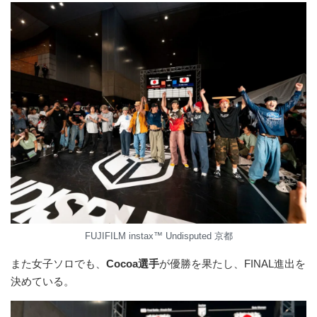
FUJIFILM instax™ Undisputed 京都
また女子ソロでも、
Cocoa選手
が優勝を果たし、FINAL進出を
決めている。