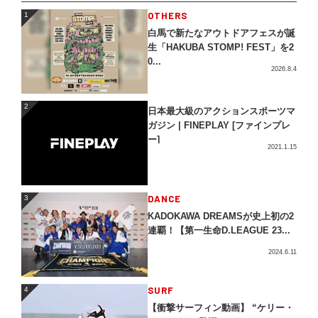
1
OTHERS
1
白馬で新たなアウトドアフェスが誕
生「HAKUBA STOMP! FEST」を2
0...
2026.8.4
2
2
日本最大級のアクションスポーツマ
ガジン | FINEPLAY [ファインプレ
ー]
2021.1.15
3
DANCE
3
KADOKAWA DREAMSが史上初の2
連覇！【第一生命D.LEAGUE 23...
2024.6.11
4
SURF
4
【衝撃サーフィン動画】 “ケリー・