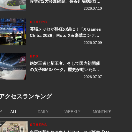
吟雲の2大会連続金、長谷川瑞穂の3メ
ダル獲得など数々の快挙をプレイバッ
2026.07.10
ク「X Games Chiba 2026」
OTHERS
幕張メッセが熱狂の渦に！「X Games
Chiba 2026」Moto X＆豪華コンテン
ツレポート
2026.07.09
BMX
絶対王者と新王者、そして国内初開催
の女子BMXパーク。歴史が動いた2日
間「X Games Chiba 2026」
2026.07.07
アクセスランキング
ALL
DAILY
WEEKLY
MONTHLY
1
OTHERS
1