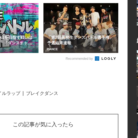
.1を目指す戦いは
「第2回高校生ダンスバトル選手権」
 「ダンスチャン
予選結果速報
DANCE
Recommended by
イルラップ
ブレイクダンス
この記事が気に入ったら