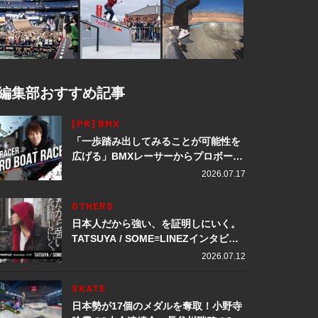
編集部おすすめ記事
[PR] BMX
「一歩踏み出してみることが可能性を
広げる」BMXレーサーからプロボート
レーサーへ転身。上田龍星が体現する
2026.07.17
挑戦の軌跡
OTHERS
日本人だから強い、を証明しにいく。
TATSUYA / SOME≡LINEZインタビュ
ー
2026.07.12
SKATE
日本勢が17個のメダルを奪取！小野寺