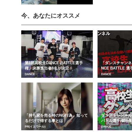
今、あなたにオススメ
第1回高校生DANCE BATTLE選手
「ダンスチャンネル
権」決勝進出者8名が決定！
NCE BATTLE
DANCE
DANCE
「持ち家を売る時のNG行為」知って
ダンスチャンネル
るだけで得する事とは
バトル選手権開催
PR(イエウール)
DANCE