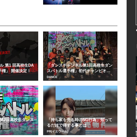
 第1 回高校生DA
「ダンスチャンネル第1回高校生ダン
 選手権」 開催決定！
スバトル選手権」初代チャンピオン
はTAKUMI...
DANCE
第2回高校生ダンス
「持ち家を売る時のNG行為」知って
!
るだけで得する事とは
PR(イエウール)