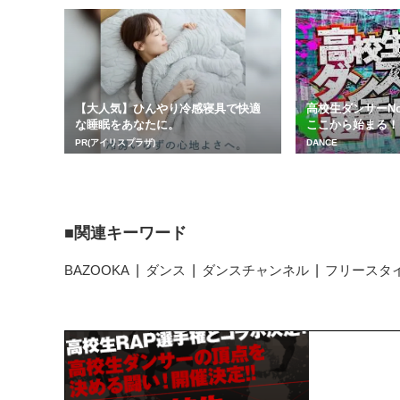
【大人気】ひんやり冷感寝具で快適
高校生ダンサーNo
な睡眠をあなたに。
ここから始まる！
ネル 第3回...
PR(アイリスプラザ)
DANCE
関連キーワード
BAZOOKA
ダンス
ダンスチャンネル
フリースタ