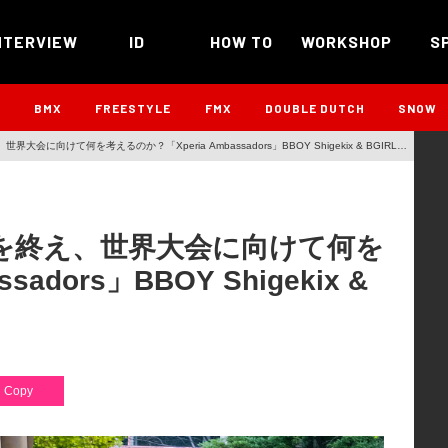
NTERVIEW
ID
HOW TO
WORKSHOP
S
B
BMX
FREESTYLE
FMX
DOUBLE DUTCH
SNOW
世界大会に向けて何を考えるのか？「Xperia Ambassadors」BBOY Shigekix & BGIRL
化合宿を終え、世界大会に向けて何を
adors」BBOY Shigekix &
Copy