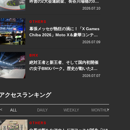
吟雲の2大会連続金、長谷川瑞穂の3メ
ダル獲得など数々の快挙をプレイバッ
2026.07.10
ク「X Games Chiba 2026」
OTHERS
幕張メッセが熱狂の渦に！「X Games
Chiba 2026」Moto X＆豪華コンテン
ツレポート
2026.07.09
BMX
絶対王者と新王者、そして国内初開催
の女子BMXパーク。歴史が動いた2日
間「X Games Chiba 2026」
2026.07.07
アクセスランキング
ALL
DAILY
WEEKLY
MONTHLY
1
OTHERS
1