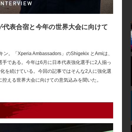
が代表合宿と今年の世界大会に向けて
eria Ambassadors」のShigekix とAmiは、
選手である。今年は6月に日本代表強化選手に2人揃っ
進化を続けている。今回の記事ではそんな2人に強化選
に控える世界大会に向けての意気込みを聞いた。