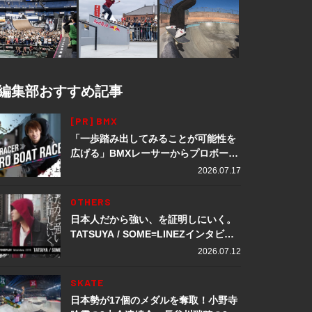
編集部おすすめ記事
[PR] BMX
「一歩踏み出してみることが可能性を
広げる」BMXレーサーからプロボート
レーサーへ転身。上田龍星が体現する
2026.07.17
挑戦の軌跡
OTHERS
日本人だから強い、を証明しにいく。
TATSUYA / SOME≡LINEZインタビュ
ー
2026.07.12
SKATE
日本勢が17個のメダルを奪取！小野寺