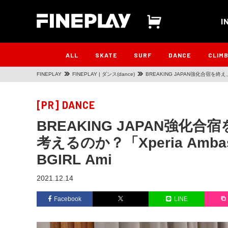
I
ALL
SKATE
SURF
DANCE
CLIM
FINEPLAY
FINEPLAY | ダンス(dance)
BREAKING JAPAN強化合宿を終え、
Ami
[PR]
DANCE
BREAKING JAPAN強
考えるのか？「Xperia Ambass
BGIRL Ami
2021.12.14
Facebook
LINE