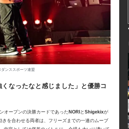
本ダンススポーツ連盟
また強くなったなと感じました」と優勝コ
パンオープンの決勝カードであった
NORI
と
Shigekix
が
動きを合わせる両者は、フリーズまでの一連のムーブ