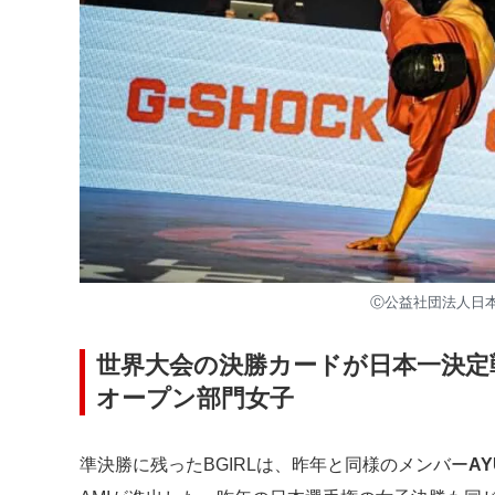
Ⓒ公益社団法⼈⽇
世界大会の決勝カードが日本一決定戦
オープン部門女子
準決勝に残ったBGIRLは、昨年と同様のメンバー
AY