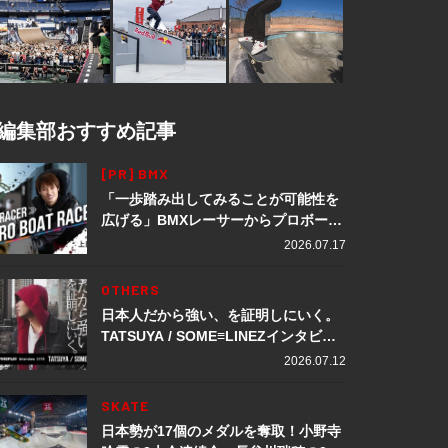
編集部おすすめ記事
[PR] BMX
「一歩踏み出してみることが可能性を
広げる」BMXレーサーからプロボート
レーサーへ転身。上田龍星が体現する
2026.07.17
挑戦の軌跡
OTHERS
日本人だから強い、を証明しにいく。
TATSUYA / SOME≡LINEZインタビュ
ー
2026.07.12
SKATE
日本勢が17個のメダルを奪取！小野寺