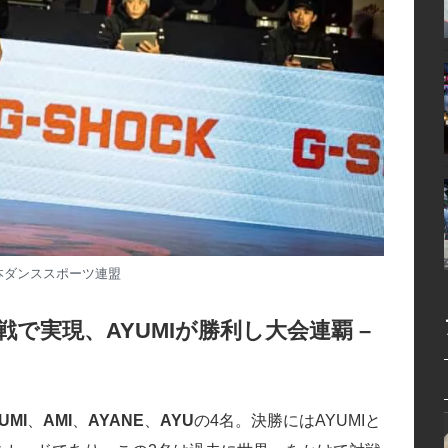
本ダンススポーツ連盟
で実現、AYUMIが勝利し大会連覇 –
UMI
、
AMI
、
AYANE
、
AYU
の4名。決勝にはAYUMIと