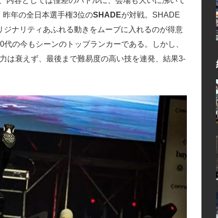
するが、内容としては僅差のバトルに、会場も大いに沸いて
と、昨年の全日本選手権3位の
SHADE
が対戦。SHADE
リジナリティあふれる動きをムーブに入れるのが得意
、30代の今もシーンのトップランカーである。しかし、
も体力は衰えず、最後まで難易度の高い技を連発、結果3-