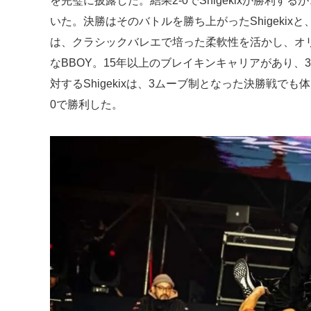
を完璧に披露した。結果2-0でShigekixが勝利
いた。決勝はそのバトルを勝ち上がったShigekix
は、クラシックバレエで培った柔軟性を活かし、オ
なBBOY。15年以上のブレイキンキャリアがあり
対するShigekixは、3ムーブ制となった決勝戦で
0で勝利した。