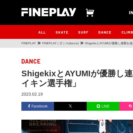
I
ALL
SKATE
SURF
DANCE
CLIM
FINEPLAY
FINEPLAY | ダンス(dance)
ShigekixとAYUMIが優勝し連
DANCE
ShigekixとAYUMIが優
イキン選手権」
2023.02.19
Facebook
LINE