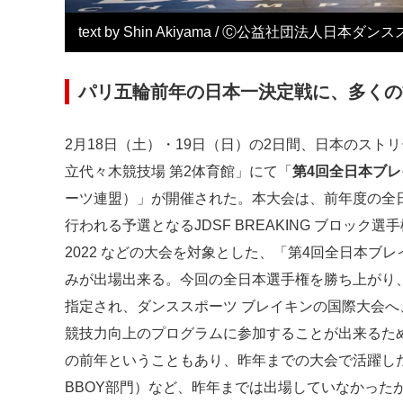
text by Shin Akiyama / Ⓒ公益社団法⼈⽇本ダ
パリ五輪前年の日本一決定戦に、多くの
2月18日（土）・19日（日）の2日間、日本のス
立代々木競技場 第2体育館」にて「
第4回全日本ブ
ーツ連盟）」が開催された。本⼤会は、前年度の全
行われる予選となるJDSF BREAKING ブロック選
2022 などの⼤会を対象とした、「第4回全⽇本ブ
みが出場出来る。今回の全日本選手権を勝ち上がり
指定され、ダンススポーツ ブレイキンの国際大会
競技力向上のプログラムに参加することが出来るた
の前年ということもあり、昨年までの大会で活躍し
BBOY部門）など、昨年までは出場していなかったが