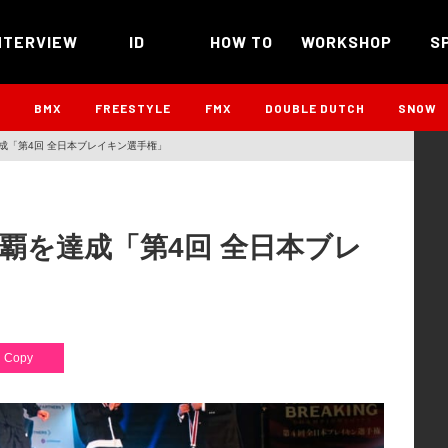
NTERVIEW
ID
HOW TO
WORKSHOP
S
B
BMX
FREESTYLE
FMX
DOUBLE DUTCH
SNOW
覇を達成「第4回 全日本ブレイキン選手権」
勝し連覇を達成「第4回 全日本ブレ
Copy