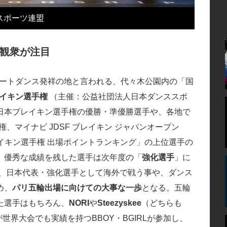
ンススポーツ連盟
観衆が注目
トリートダンス発祥の地と言われる、代々木公園内の「国
レイキン選手権
（主催：公益社団法人日本ダンススポ
⽇本ブレイキン選⼿権の優勝・準優勝選⼿や、各地で
⼿権、マイナビ JDSF ブレイキン ジャパンオープン
レイキン選⼿権 出場ポイントランキング」の上位選⼿の
、優秀な成績を残した選手は次年度の「
強化選手
」に
へ、日本代表・強化選手として海外で戦う事や、ダンス
め、
パリ五輪出場に向けての大事な一歩
となる。五輪
た選手はもちろん、
NORI
や
Steezyskee
（どちらも
世界大会でも実績を持つBBOY・BGIRLが参加し、