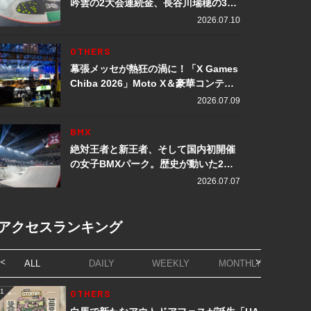
吟雲の2大会連続金、長谷川瑞穂の3メ
ダル獲得など数々の快挙をプレイバッ
2026.07.10
ク「X Games Chiba 2026」
OTHERS
幕張メッセが熱狂の渦に！「X Games
Chiba 2026」Moto X＆豪華コンテン
ツレポート
2026.07.09
BMX
絶対王者と新王者、そして国内初開催
の女子BMXパーク。歴史が動いた2日
間「X Games Chiba 2026」
2026.07.07
アクセスランキング
ALL
DAILY
WEEKLY
MONTHLY
1
OTHERS
1