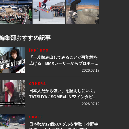
編集部おすすめ記事
[PR] BMX
「一歩踏み出してみることが可能性を
広げる」BMXレーサーからプロボート
レーサーへ転身。上田龍星が体現する
2026.07.17
挑戦の軌跡
OTHERS
日本人だから強い、を証明しにいく。
TATSUYA / SOME≡LINEZインタビュ
ー
2026.07.12
SKATE
日本勢が17個のメダルを奪取！小野寺