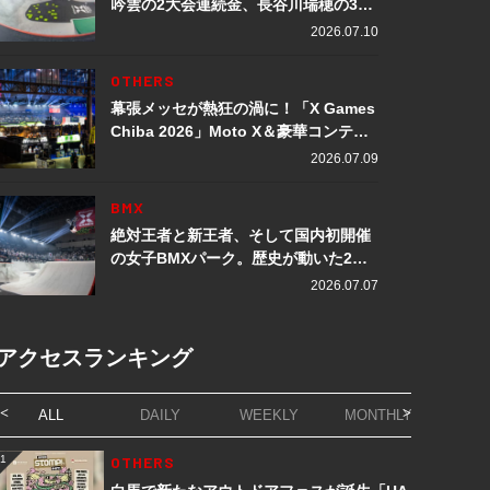
吟雲の2大会連続金、長谷川瑞穂の3メ
ダル獲得など数々の快挙をプレイバッ
2026.07.10
ク「X Games Chiba 2026」
OTHERS
幕張メッセが熱狂の渦に！「X Games
Chiba 2026」Moto X＆豪華コンテン
ツレポート
2026.07.09
BMX
絶対王者と新王者、そして国内初開催
の女子BMXパーク。歴史が動いた2日
間「X Games Chiba 2026」
2026.07.07
アクセスランキング
ALL
DAILY
WEEKLY
MONTHLY
1
OTHERS
1