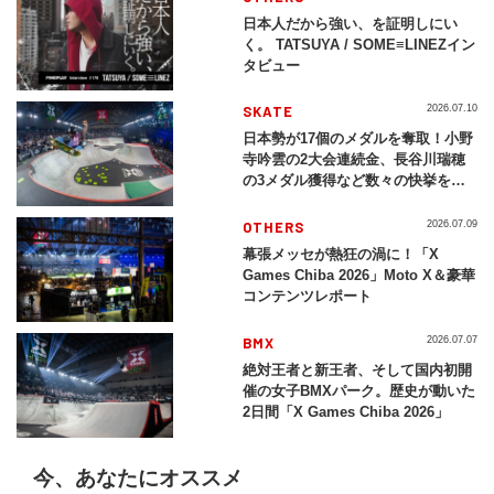
日本人だから強い、を証明しにい
く。 TATSUYA / SOME≡LINEZイン
タビュー
SKATE
2026.07.10
日本勢が17個のメダルを奪取！小野
寺吟雲の2大会連続金、長谷川瑞穂
の3メダル獲得など数々の快挙をプ
レイバック「X Games Chiba
2026」
OTHERS
2026.07.09
幕張メッセが熱狂の渦に！「X
Games Chiba 2026」Moto X＆豪華
コンテンツレポート
BMX
2026.07.07
絶対王者と新王者、そして国内初開
催の女子BMXパーク。歴史が動いた
2日間「X Games Chiba 2026」
今、あなたにオススメ