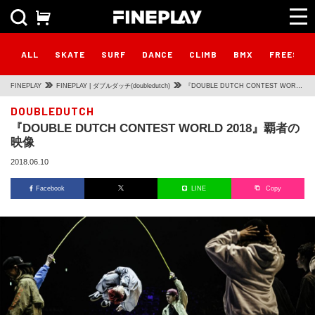
ALL
SKATE
SURF
DANCE
CLIMB
BMX
FREESTY
FINEPLAY
FINEPLAY | ダブルダッチ(doubledutch)
『DOUBLE DUTCH CONTEST WORLD
2018』覇者の映像
DOUBLEDUTCH
『DOUBLE DUTCH CONTEST WORLD 2018』覇者の
映像
2018.06.10
Facebook
LINE
Copy