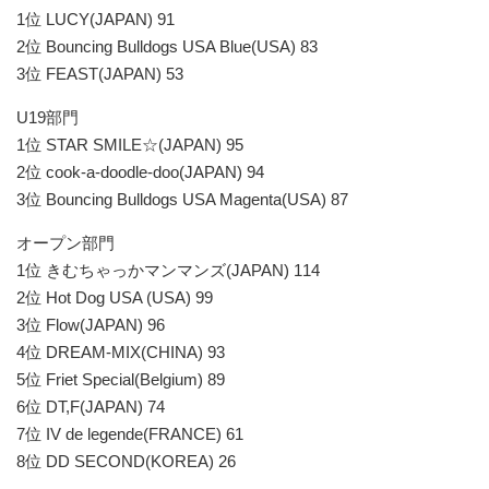
1位 LUCY(JAPAN) 91
2位 Bouncing Bulldogs USA Blue(USA) 83
3位 FEAST(JAPAN) 53
U19部門
1位 STAR SMILE☆(JAPAN) 95
2位 cook-a-doodle-doo(JAPAN) 94
3位 Bouncing Bulldogs USA Magenta(USA) 87
オープン部門
1位 きむちゃっかマンマンズ(JAPAN) 114
2位 Hot Dog USA (USA) 99
3位 Flow(JAPAN) 96
4位 DREAM-MIX(CHINA) 93
5位 Friet Special(Belgium) 89
6位 DT,F(JAPAN) 74
7位 IV de legende(FRANCE) 61
8位 DD SECOND(KOREA) 26