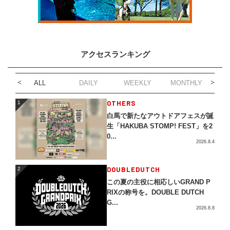
アクセスランキング
ALL
DAILY
WEEKLY
MONTHLY
1
OTHERS
1
白馬で新たなアウトドアフェスが誕
生「HAKUBA STOMP! FEST」を2
0...
2026.8.4
2
DOUBLEDUTCH
2
この夏の主役に相応しいGRAND P
RIXの称号を。DOUBLE DUTCH
G...
2026.8.8