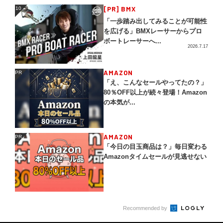
[PR] BMX
10
10
「一歩踏み出してみることが可能性
を広げる」BMXレーサーからプロ
ボートレーサーへ...
2026.7.17
AMAZON
PR
PR
「え、こんなセールやってたの？」
80％OFF以上が続々登場！Amazon
の本気が...
AMAZON
PR
PR
「今日の目玉商品は？」毎日変わる
Amazonタイムセールが見逃せない
Recommended by