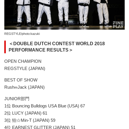
REGSTYLE/photo:kazuki
＜DOUBLE DUTCH CONTEST WORLD 2018
PERFORMANCE RESULTS＞
OPEN CHAMPION
REGSTYLE (JAPAN)
BEST OF SHOW
Rush∞Jack (JAPAN)
JUNIOR部門
1位 Bouncing Bulldogs USA Blue (USA) 67
2位 LUCY (JAPAN) 61
3位 狛☆Min-T (JAPAN) 59
4位 EARNEST GLITTER (JAPAN) 51