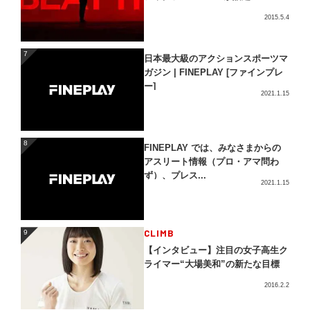
2015.5.4
7
7
日本最大級のアクションスポーツマ
ガジン | FINEPLAY [ファインプレ
ー]
2021.1.15
8
8
FINEPLAY では、みなさまからの
アスリート情報（プロ・アマ問わ
ず）、プレス...
2021.1.15
CLIMB
9
9
【インタビュー】注目の女子高生ク
ライマー“大場美和”の新たな目標
2016.2.2