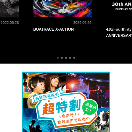
2022.05.23
2026.06.26
BOATRACE X-ACTION
430/Fourthirt
ANNIVERSAR