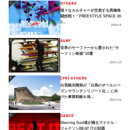
3
OTHERS
3
様々なカルチャーが交差する異種格
闘技戦！「FREESTYLE SPACE 20
2...
2026.8.6
4
SURF
4
世界のサーファーから愛された“サ
ーフィン映画”10選
2016.2.15
5
[PR] OTHERS
5
白馬観光開発が「白馬のオールシー
ズンマウンテンリゾート化 」に向
けた事業戦略を発...
2019.3.19
DANCE
6
6
Dancing God達が踊るマイケル・
ジャクソンBEAT ITが話題