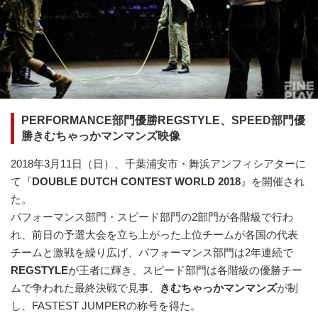
PERFORMANCE部門優勝REGSTYLE、SPEED部門優
勝
きむちゃっかマンマンズ映像
2018年3月11日（日）、千葉浦安市・舞浜アンフィシアターに
て『
DOUBLE DUTCH CONTEST WORLD 2018
』を開催され
た。
パフォーマンス部門・スピード部門の2部門が各階級で行わ
れ、前日の予選大会を立ち上がった上位チームが各国の代表
チームと激戦を繰り広げ、パフォーマンス部門は2年連続で
REGSTYLE
が王者に輝き、スピード部門は各階級の優勝チー
ムで争われた最終決戦で見事、
きむちゃっかマンマンズ
が制
し、FASTEST JUMPERの称号を得た。