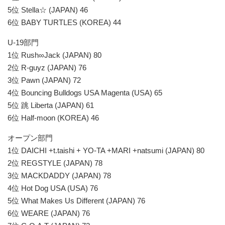
5位 Stella☆ (JAPAN) 46
6位 BABY TURTLES (KOREA) 44
U-19部門
1位 Rush∞Jack (JAPAN) 80
2位 R-guyz (JAPAN) 76
3位 Pawn (JAPAN) 72
4位 Bouncing Bulldogs USA Magenta (USA) 65
5位 跳 Liberta (JAPAN) 61
6位 Half-moon (KOREA) 46
オープン部門
1位 DAICHI +t.taishi + YO-TA +MARI +natsumi (JAPAN) 80
2位 REGSTYLE (JAPAN) 78
3位 MACKDADDY (JAPAN) 78
4位 Hot Dog USA (USA) 76
5位 What Makes Us Different (JAPAN) 76
6位 WEARE (JAPAN) 76