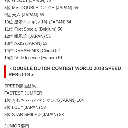
7位 G.O.A.T (JAPAN) 72
8位 Mrs.DOUBLE DUTCH (JAPAN) 65
9位 天六 (JAPAN) 65
10位 皇帝ペンギン 1号 (JAPAN) 64
11位 Friet Special (Belgium) 56
12位 吼凰華 (JAPAN) 55
13位 AXIS (JAPAN) 53
14位 DREAM-MIX (China) 52
15位 IV de legende (France) 51
＜DOUBLE DUTCH CONTEST WORLD 2018 SPEED
RESULTS＞
SPEED競技結果
FASTEST JUMPER
1位 きむちゃっかマンマンズ(JAPAN) 104
2位 LUCY(JAPAN) 93
3位 STAR SMILE☆(JAPAN) 83
JUNIOR部門