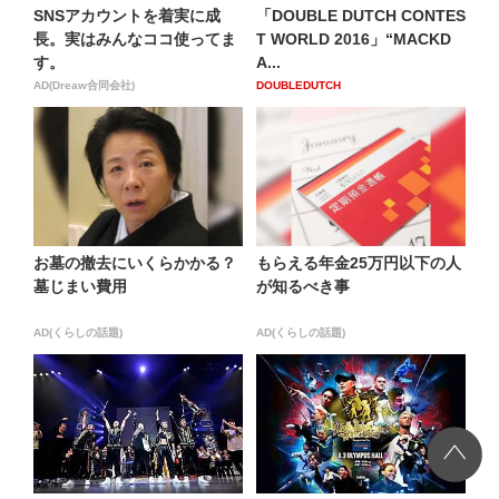
SNSアカウントを着実に成
「DOUBLE DUTCH CONTES
長。実はみんなココ使ってま
T WORLD 2016」“MACKD
す。
A...
AD(Dreaw合同会社)
DOUBLEDUTCH
お墓の撤去にいくらかかる？
もらえる年金25万円以下の人
墓じまい費用
が知るべき事
AD(くらしの話題)
AD(くらしの話題)