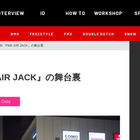
NTERVIEW
ID
HOW TO
WORKSHOP
S
B
BMX
FREESTYLE
FMX
DOUBLE DUTCH
SNOW
『FMX AIR JACK』の舞台裏
IR JACK』の舞台裏
Copy