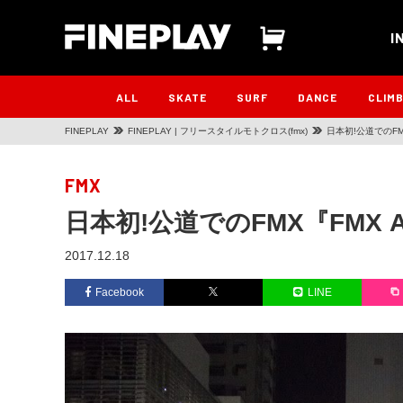
I
ALL
SKATE
SURF
DANCE
CLIM
FINEPLAY
FINEPLAY | フリースタイルモトクロス(fmx)
日本初!公道でのFMX
FMX
日本初!公道でのFMX『FMX A
2017.12.18
Facebook
LINE