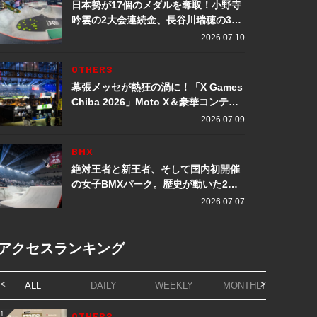
日本勢が17個のメダルを奪取！小野寺
吟雲の2大会連続金、長谷川瑞穂の3メ
ダル獲得など数々の快挙をプレイバッ
2026.07.10
ク「X Games Chiba 2026」
OTHERS
幕張メッセが熱狂の渦に！「X Games
Chiba 2026」Moto X＆豪華コンテン
ツレポート
2026.07.09
BMX
絶対王者と新王者、そして国内初開催
の女子BMXパーク。歴史が動いた2日
間「X Games Chiba 2026」
2026.07.07
アクセスランキング
ALL
DAILY
WEEKLY
MONTHLY
1
OTHERS
1