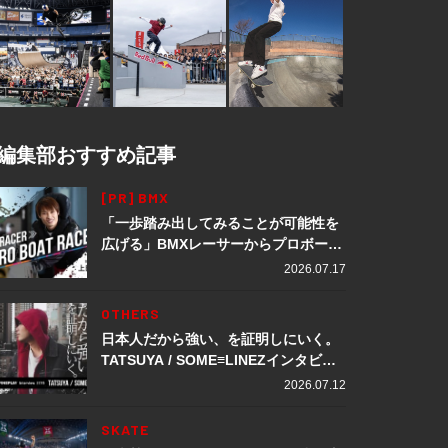
編集部おすすめ記事
[PR] BMX
「一歩踏み出してみることが可能性を
広げる」BMXレーサーからプロボート
レーサーへ転身。上田龍星が体現する
2026.07.17
挑戦の軌跡
OTHERS
日本人だから強い、を証明しにいく。
TATSUYA / SOME≡LINEZインタビュ
ー
2026.07.12
SKATE