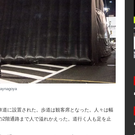
maynagoya
車道に設置された。歩道は観客席となった。人々は幅
の2階通路まで人で溢れかえった。道行く人も足を止