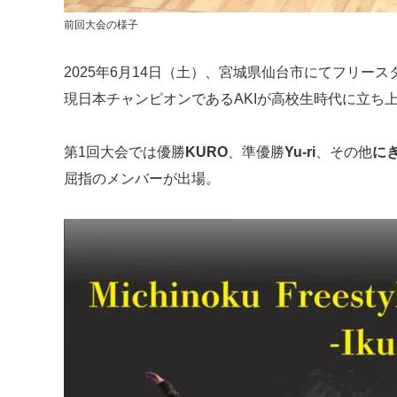
前回大会の様子
2025年6月14日（土）、宮城県仙台市にてフリー
現日本チャンピオンであるAKIが高校生時代に立ち
第1回大会では優勝
KURO
、準優勝
Yu-ri
、その他
に
屈指のメンバーが出場。