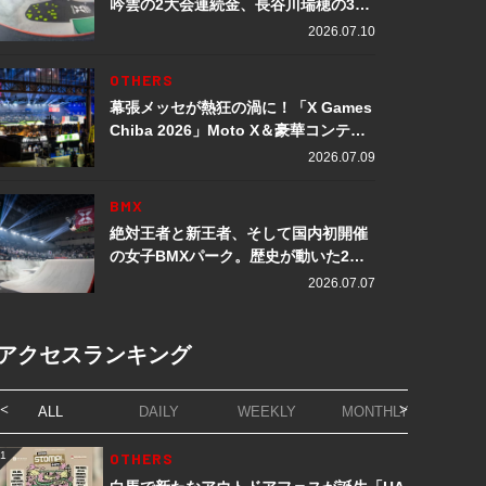
吟雲の2大会連続金、長谷川瑞穂の3メ
ダル獲得など数々の快挙をプレイバッ
2026.07.10
ク「X Games Chiba 2026」
OTHERS
幕張メッセが熱狂の渦に！「X Games
Chiba 2026」Moto X＆豪華コンテン
ツレポート
2026.07.09
BMX
絶対王者と新王者、そして国内初開催
の女子BMXパーク。歴史が動いた2日
間「X Games Chiba 2026」
2026.07.07
アクセスランキング
ALL
DAILY
WEEKLY
MONTHLY
1
OTHERS
1