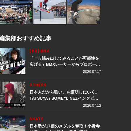
編集部おすすめ記事
[PR] BMX
「一歩踏み出してみることが可能性を
広げる」BMXレーサーからプロボート
レーサーへ転身。上田龍星が体現する
2026.07.17
挑戦の軌跡
OTHERS
日本人だから強い、を証明しにいく。
TATSUYA / SOME≡LINEZインタビュ
ー
2026.07.12
SKATE
日本勢が17個のメダルを奪取！小野寺