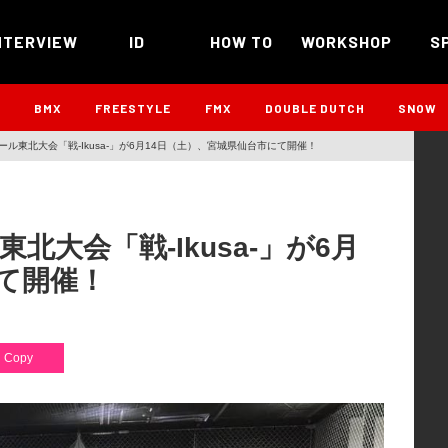
NTERVIEW
ID
HOW TO
WORKSHOP
S
B
BMX
FREESTYLE
FMX
DOUBLE DUTCH
SNOW
ル東北大会「戦-Ikusa-」が6月14日（土）、宮城県仙台市にて開催！
大会「戦-Ikusa-」が6月
て開催！
Copy