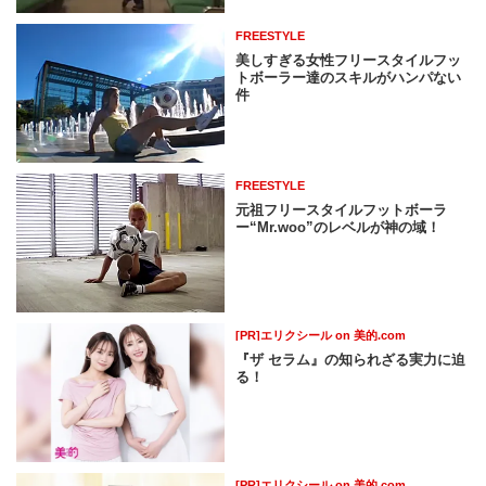
FREESTYLE
美しすぎる女性フリースタイルフッ
トボーラー達のスキルがハンパない
件
FREESTYLE
元祖フリースタイルフットボーラ
ー“Mr.woo”のレベルが神の域！
[PR]エリクシール on 美的.com
『ザ セラム』の知られざる実力に迫
る！
[PR]エリクシール on 美的.com