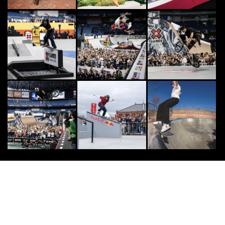
SKATE
6
6
PRIMITIVEフル・レングス・ムー
ビー「ENCORE」東京プレミア&ベ
スト・...
2019.11.14
SURF
7
7
世界のサーファーから愛された“サ
ーフィン映画”10選
2016.2.15
OTHERS
8
8
自分との戦い。筋肉より頭をつかう
スポーツ
2017.8.8
SKATE
9
9