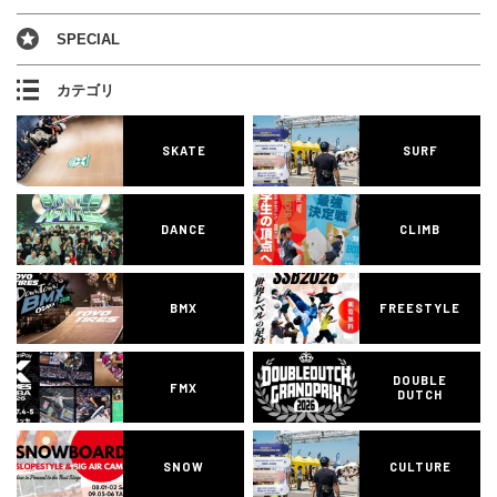
SPECIAL
カテゴリ
SKATE
SURF
DANCE
CLIMB
BMX
FREESTYLE
DOUBLE
FMX
DUTCH
SNOW
CULTURE