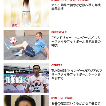
マルチ効果で健やかな肌へ導く高機
能美容液
FREESTYLE
“アンドリュー・ヘンダーソン”フリ
ースタイルフットボール世界王者の
神技
OTHERS
TUNGAGE(トゥンゲージ)アジアのフ
リースタイルフットボールシーンを
牽引する...
[PR]くらしの話題
お墓の撤去にいくらかかる？墓じま