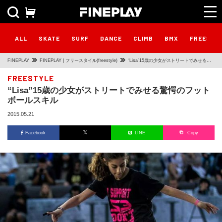
ALL
SKATE
SURF
DANCE
CLIMB
BMX
FREESTY
FINEPLAY
FINEPLAY | フリースタイル(freestyle)
“Lisa”15歳の少女がストリートでみせる驚
愕のフットボールスキル
FREESTYLE
“Lisa”15歳の少女がストリートでみせる驚愕のフット
ボールスキル
2015.05.21
Facebook
LINE
Copy