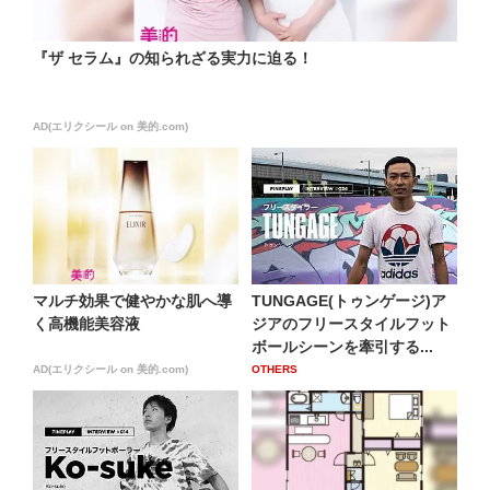
『ザ セラム』の知られざる実力に迫る！
AD(エリクシール on 美的.com)
マルチ効果で健やかな肌へ導
TUNGAGE(トゥンゲージ)ア
く高機能美容液
ジアのフリースタイルフット
ボールシーンを牽引する...
AD(エリクシール on 美的.com)
OTHERS