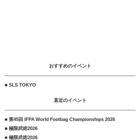
一度は滑ってみたい！全国各地のス
ケートパークをFINEPLAY編集部が
紹介！（千...
2023.1.10
SURF
10
10
応援してくれる皆さんと目指す世界
ランキングTOP8。プロロングボー
ダー浜瀬海「W...
2024.6.9
おすすめのイベント
ROOMS
PR
PR
「ばぁばの家に泊まりたい！」老後
■ SLS TOKYO
に住むならこんな家
直近のイベント
エリクシール ON 美的.COM
PR
■ 第45回 IFPA World Footbag Championships 2026
PR
『ザ セラム』の知られざる実力に
■ 極限武術2026
迫る！
■ 極限武術2026