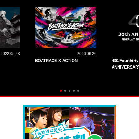
2022.05.23
2026.06.26
BOATRACE X-ACTION
430/Fourthirt
ANNIVERSAR