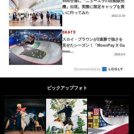
羽田空港に「ニューエラの自動販売
機」出現。実際に限定キャップを買
いに行ってみた
2022.11.30
3
SKATE
3
スカイ・ブラウンが2連勝で強さを
見せたシーズン！「MoonPay X Ga
mes...
2026.8.9
4
Recommended by
DOUBLEDUTCH
4
ダブルダッチ「IJRU 2020」世界
に“跳び立つ”日本代表が決定！
ピックアップフォト
2020.2.28
5
CLIMB
5
楢﨑明智がジュニアリード優勝! IF
SC世界ユース選手権モスクワ大会
2018.8.16