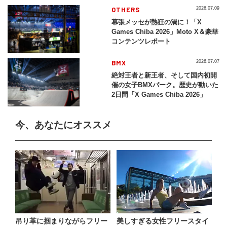
2026」
OTHERS
2026.07.09
幕張メッセが熱狂の渦に！「X
Games Chiba 2026」Moto X＆豪華
コンテンツレポート
BMX
2026.07.07
絶対王者と新王者、そして国内初開
催の女子BMXパーク。歴史が動いた
2日間「X Games Chiba 2026」
今、あなたにオススメ
吊り革に掴まりながらフリー
美しすぎる女性フリースタイ