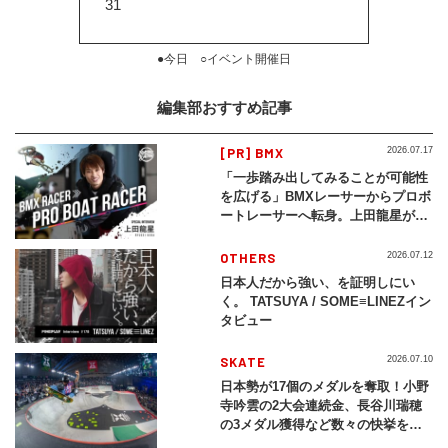
31
●今日 ○イベント開催日
編集部おすすめ記事
[PR] BMX
2026.07.17
「一歩踏み出してみることが可能性
を広げる」BMXレーサーからプロボ
ートレーサーへ転身。上田龍星が体
現する挑戦の軌跡
OTHERS
2026.07.12
日本人だから強い、を証明しにい
く。 TATSUYA / SOME≡LINEZイン
タビュー
SKATE
2026.07.10
日本勢が17個のメダルを奪取！小野
寺吟雲の2大会連続金、長谷川瑞穂
の3メダル獲得など数々の快挙をプ
レイバック「X Games Chiba