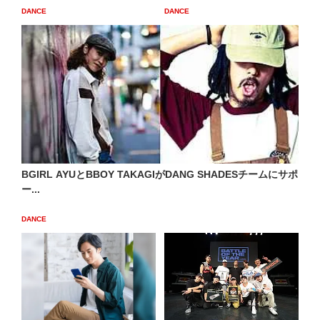
DANCE
DANCE
BGIRL AYUとBBOY TAKAGIがDANG SHADESチームにサポ
ー...
DANCE