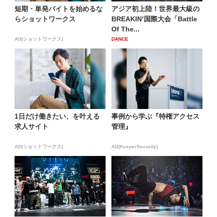
短期・単発バイトを始めるな
アジア初上陸！世界最大級の
らショットワークス
BREAKIN’国際大会「Battle
Of The...
AD(ショットワークス)
DANCE
1日だけ働きたい、を叶える
事例から学ぶ『特権アクセス
求人サイト
管理』
AD(ショットワークス)
AD(KeeperSecurity)