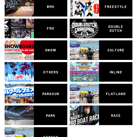
BMX
FREESTYLE
DOUBLE
FMX
DUTCH
SNOW
CULTURE
OTHERS
INLINE
PARKOUR
FLATLAND
PARK
RACE