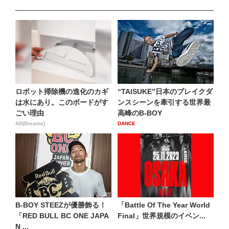
ロボット掃除機の進化のカギ
“TAISUKE”日本のブレイクダ
は水にあり。このボードがす
ンスシーンを牽引する世界最
ごい理由
高峰のB-BOY
AD(Dreame)
DANCE
B-BOY STEEZが優勝飾る！
「Battle Of The Year World
「RED BULL BC ONE JAPA
Final」世界規模のイベン...
N ...