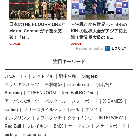
日本のTHE FLOORRIORZと
～沖縄市から世界へ～ BREA
Mortal Combatが予選を突
KIN’の世界大会がアジア初上
破！「B...
陸！世界最大級の B...
DANCE
DANCE
Recommended by
注目キーワード
JPSA
PR
レッドブル
野中生萌
Shigekix
ムラサキスポーツ
中村輪夢
skateboard
野口啓代
Breaking
GREENROOM
Red Bull BC One
アーバンスポーツ
パルクール
スノーボード
X GAMES
surfing
フリースタイルフットボール
ダンス
ボルダリング
ダブルダッチ
クライミング
INTERVIEW
Red Bull
ブレイキン
BMX
サーフィン
スケートボード
pickup
recommend