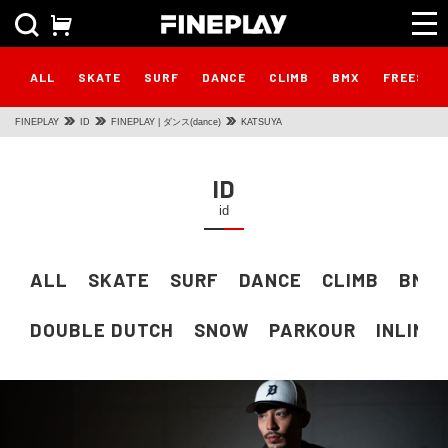
ALL
SKATE
SURF
DANCE
CLIMB
BMX
FREESTY
FINEPLAY
ID
FINEPLAY | ダンス(dance)
KATSUYA
ID
id
ALL
SKATE
SURF
DANCE
CLIMB
BMX
DOUBLE DUTCH
SNOW
PARKOUR
INLINE