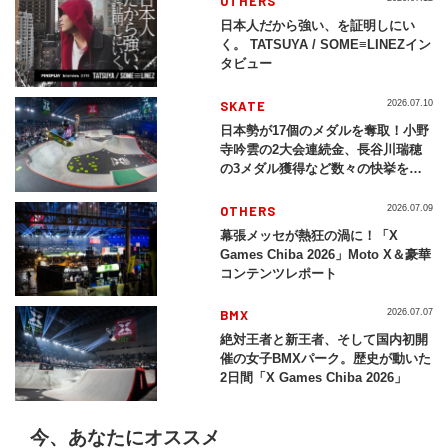
OTHERS
日本人だから強い、を証明しにい
く。 TATSUYA / SOME≡LINEZイン
タビュー
SKATE
2026.07.10
日本勢が17個のメダルを奪取！小野
寺吟雲の2大会連続金、長谷川瑞穂
の3メダル獲得など数々の快挙をプ
レイバック「X Games Chiba
2026」
OTHERS
2026.07.09
幕張メッセが熱狂の渦に！「X
Games Chiba 2026」Moto X＆豪華
コンテンツレポート
BMX
2026.07.07
絶対王者と新王者、そして国内初開
催の女子BMXパーク。歴史が動いた
2日間「X Games Chiba 2026」
今、あなたにオススメ