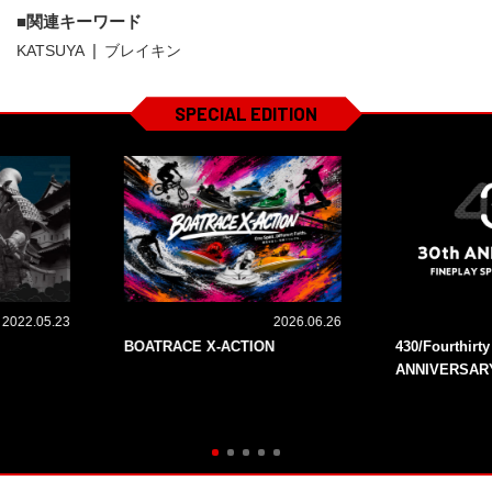
関連キーワード
KATSUYA
ブレイキン
SPECIAL EDITION
2022.05.23
2026.06.26
BOATRACE X-ACTION
430/Fourthirt
ANNIVERSAR