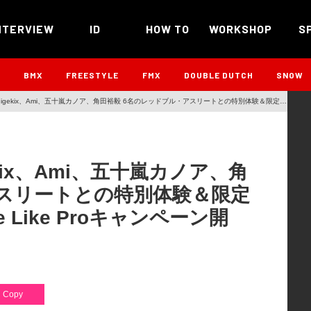
NTERVIEW
ID
HOW TO
WORKSHOP
S
B
BMX
FREESTYLE
FMX
DOUBLE DUTCH
SNOW
igekix、Ami、五十嵐カノア、角田裕毅 6名のレッドブル・アスリートとの特別体験＆限定グ
ise Like Proキャンペーン開催！
kix、Ami、五十嵐カノア、角
アスリートとの特別体験＆限定
e Like Proキャンペーン開
Copy