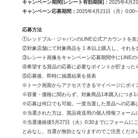
キャンペーン期間(レシート有効期限)：
2025年4月2
キャンペーン応募期間：
2025年4月21日（月）0:00~
応募方法
①レッドブル・ジャパンのLINE公式アカウントを友
②対象店舗にて対象商品を 1 本以上購入し、それ
③レシート画像をキャンペーン応募期間中にLINE
④希望する賞品の応募に必要なポイントが貯まった
⑤応募後、即時に抽選結果を発表
※トーク画面からアクセスできるマイページにポイ
※容量・価格に関わらず、対象商品1本購入につき1
※応募は何口でも可能。一度当選した景品への応募
※当選された方は、賞品発送用の個人情報フォーム
※当選連絡後5月27日（火）0:30までにフォーム
とみなし、当選が無効となりますのでご注意くださ