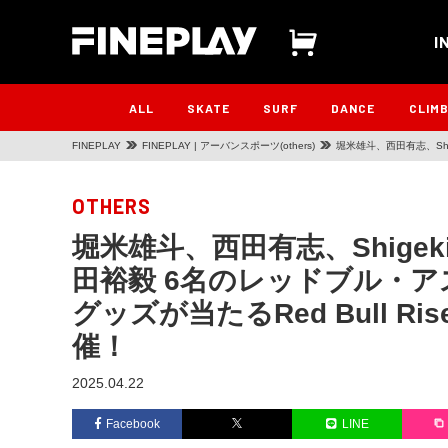
I
ALL
SKATE
SURF
DANCE
CLIM
FINEPLAY
FINEPLAY | アーバンスポーツ(others)
堀米雄斗、西田有志、Sh
ッズが当たるRed Bull R
OTHERS
堀米雄斗、西田有志、Shige
田裕毅 6名のレッドブル・
グッズが当たるRed Bull Ris
催！
2025.04.22
Facebook
LINE