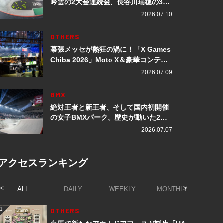
吟雲の2大会連続金、長谷川瑞穂の3メ
ダル獲得など数々の快挙をプレイバッ
2026.07.10
ク「X Games Chiba 2026」
OTHERS
幕張メッセが熱狂の渦に！「X Games
Chiba 2026」Moto X＆豪華コンテン
ツレポート
2026.07.09
BMX
絶対王者と新王者、そして国内初開催
の女子BMXパーク。歴史が動いた2日
間「X Games Chiba 2026」
2026.07.07
アクセスランキング
ALL
DAILY
WEEKLY
MONTHLY
1
OTHERS
1