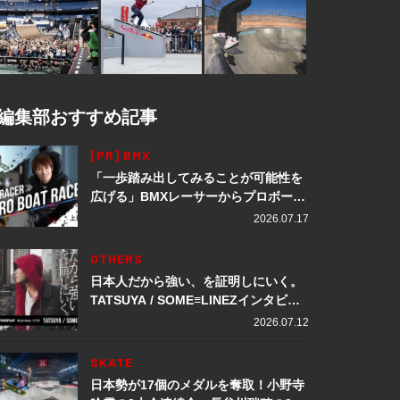
編集部おすすめ記事
[PR] BMX
「一歩踏み出してみることが可能性を
広げる」BMXレーサーからプロボート
レーサーへ転身。上田龍星が体現する
2026.07.17
挑戦の軌跡
OTHERS
日本人だから強い、を証明しにいく。
TATSUYA / SOME≡LINEZインタビュ
ー
2026.07.12
SKATE
日本勢が17個のメダルを奪取！小野寺