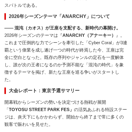
スバトルである。
2026年シーズンテーマ「ANARCHY」について
―― 混沌（カオス）が王座を支配する、新時代の幕開け。
2026年シーズンのテーマは『
ANARCHY（アナーキー）
』。
これまで圧倒的な力でシーンを牽引した「Cyber Coral」が3連
覇という偉業を成し遂げ一つの時代が終焉した今、王座は完
全に空白となった。既存の序列やジャンルの定石を一度解体
し、誰が次の王者になるのか予測不能な「混沌の時代」を象
徴するテーマを掲げ、新たな王座を巡る争いがスタートし
た。
大会レポート：東京予選サマリー
開幕戦からシーズンの勢いを決定づける熱戦が展開
「
TOYOSU STREET PARK FES」
の活気あふれる特設ステー
ジは、炎天下にもかかわらず、開始から終了まで常に多くの
観客で賑わいを見せた。