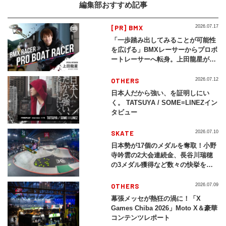
編集部おすすめ記事
[PR] BMX
2026.07.17
「一歩踏み出してみることが可能性
を広げる」BMXレーサーからプロボ
ートレーサーへ転身。上田龍星が体
現する挑戦の軌跡
OTHERS
2026.07.12
日本人だから強い、を証明しにい
く。 TATSUYA / SOME≡LINEZイン
タビュー
SKATE
2026.07.10
日本勢が17個のメダルを奪取！小野
寺吟雲の2大会連続金、長谷川瑞穂
の3メダル獲得など数々の快挙をプ
レイバック「X Games Chiba
2026」
OTHERS
2026.07.09
幕張メッセが熱狂の渦に！「X
Games Chiba 2026」Moto X＆豪華
コンテンツレポート