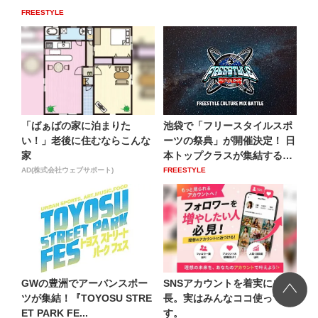
FREESTYLE
「ばぁばの家に泊まりた
池袋で「フリースタイルスポ
い！」老後に住むならこんな
ーツの祭典」が開催決定！ 日
家
本トップクラスが集結する
業...
AD(株式会社ウェブサポート)
FREESTYLE
GWの豊洲でアーバンスポー
SNSアカウントを着実に成
ツが集結！『TOYOSU STRE
長。実はみんなココ使ってま
ET PARK FE...
す。