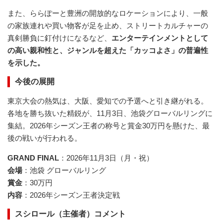
また、ららぽーと豊洲の開放的なロケーションにより、一般
の家族連れや買い物客が足を止め、ストリートカルチャーの
真剣勝負に釘付けになるなど、
エンターテインメントとして
の高い親和性と、ジャンルを超えた「カッコよさ」の普遍性
を示した。
今後の展開
東京大会の熱気は、大阪、愛知での予選へと引き継がれる。
各地を勝ち抜いた精鋭が、11月3日、池袋グローバルリングに
集結。2026年シーズン王者の称号と賞金30万円を懸けた、最
後の戦いが行われる。
GRAND FINAL
：2026年11月3日（月・祝）
会場
：池袋 グローバルリング
賞金
：30万円
内容
：2026年シーズン王者決定戦
スシロール（主催者）コメント