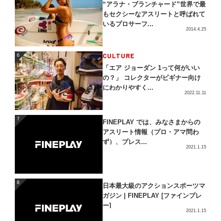
“アラナ・ブランチャード”世界で最
もセクシーなアスリートと呼ばれて
いるプロサーフ...
2014.4.25
CULTURE
6
6
「エア ジョーダン 1って何がいい
の？」 コレクターがビギナー向け
にわかりやすく...
2022.11.11
7
7
FINEPLAY では、みなさまからの
アスリート情報（プロ・アマ問わ
ず）、プレス...
2021.1.15
8
8
日本最大級のアクションスポーツマ
ガジン | FINEPLAY [ファインプレ
ー]
2021.1.15