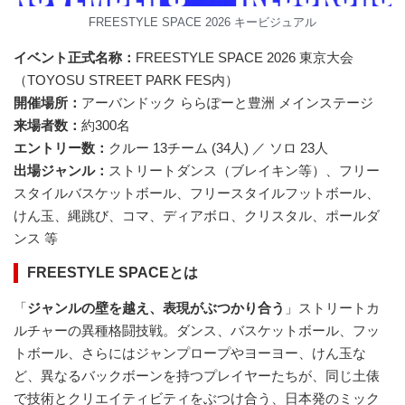
FREESTYLE SPACE 2026 キービジュアル
イベント正式名称：
FREESTYLE SPACE 2026 東京大会
（TOYOSU STREET PARK FES内）
開催場所：
アーバンドック ららぽーと豊洲 メインステージ
来場者数：
約300名
エントリー数：
クルー 13チーム (34人) ／ ソロ 23人
出場ジャンル：
ストリートダンス（ブレイキン等）、フリー
スタイルバスケットボール、フリースタイルフットボール、
けん玉、縄跳び、コマ、ディアボロ、クリスタル、ポールダ
ンス 等
FREESTYLE SPACEとは
「
ジャンルの壁を越え、表現がぶつかり合う
」ストリートカ
ルチャーの異種格闘技戦。ダンス、バスケットボール、フッ
トボール、さらにはジャンプロープやヨーヨー、けん玉な
ど、異なるバックボーンを持つプレイヤーたちが、同じ土俵
で技術とクリエイティビティをぶつけ合う、日本発のミック