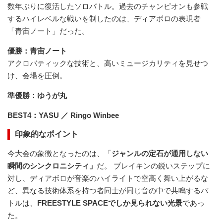
数年ぶりに復活したソロバトル。過去のチャンピオンも参戦
するハイレベルな戦いを制したのは、ディアボロの表現者
「青宙ノート」だった。
優勝：青宙ノート
アクロバティックな技術と、高いミュージカリティを見せつ
け、会場を圧倒。
準優勝：ゆうが丸
BEST4：YASU ／ Ringo Winbee
印象的なポイント
今大会の象徴となったのは、「
ジャンルの定石が通用しない
瞬間のシンクロニシティ」
だ。 ブレイキンの鋭いステップに
対し、ディアボロが音楽のハイライトで空高く舞い上がるな
ど、異なる技術体系を持つ者同士が同じ音の中で共鳴するバ
トルは、
FREESTYLE SPACEでしか見られない光景
であっ
た。