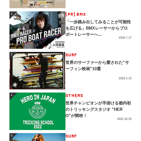
2
[PR] BMX
2
「一歩踏み出してみることが可能性
を広げる」BMXレーサーからプロ
ボートレーサーへ...
2026.7.17
3
SURF
3
世界のサーファーから愛された“サ
ーフィン映画”10選
2016.2.15
4
OTHERS
4
世界チャンピオンが手掛ける都内初
のトリッキングスタジオ “HER
O”が開校！
2022.10.25
5
SURF
5