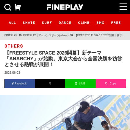
ALL
SKATE
SURF
DANCE
CLIMB
BMX
FREESTY
FINEPLAY
FINEPLAY | アーバンスポーツ(others)
【FREESTYLE SPACE 2026開幕】新テー
マ「ANARCHY」が始動。東京大会から全
OTHERS
【FREESTYLE SPACE 2026開幕】新テーマ
国決勝を彷彿とさせる熱戦が展開！
「ANARCHY」が始動。東京大会から全国決勝を彷彿
とさせる熱戦が展開！
2026.06.03
Facebook
LINE
Copy