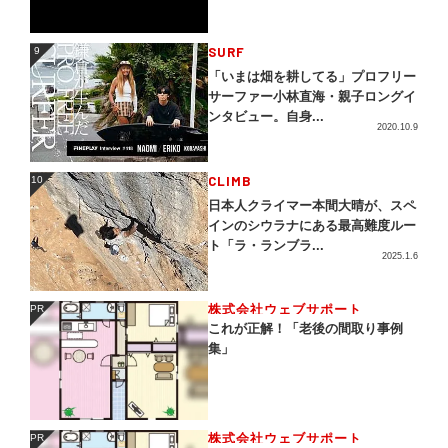
SURF
9
9
「いまは畑を耕してる」プロフリー
サーファー小林直海・親子ロングイ
ンタビュー。自身...
2020.10.9
CLIMB
10
10
日本人クライマー本間大晴が、スペ
インのシウラナにある最高難度ルー
ト「ラ・ランブラ...
2025.1.6
株式会社ウェブサポート
PR
PR
これが正解！「老後の間取り事例
集」
株式会社ウェブサポート
PR