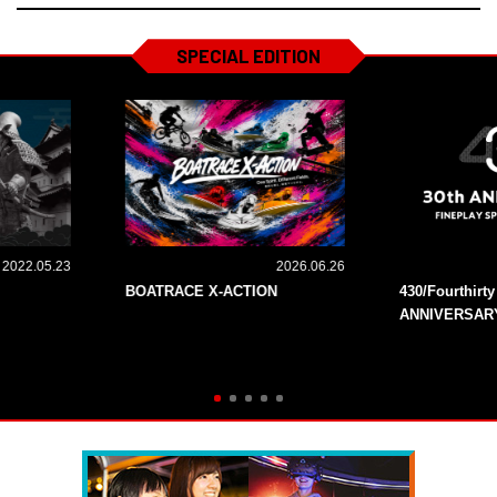
SPECIAL EDITION
2022.05.23
2026.06.26
BOATRACE X-ACTION
430/Fourthirt
ANNIVERSAR