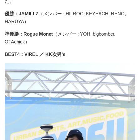
た。
優勝：JAMILLZ
（メンバー : HILROC, KEYEACH, RENO,
HARUYA）
準優勝：Rogue Monet
（メンバー : YOH, bigbomber,
OTAchick）
BEST4：VIREL ／ KK次男’s