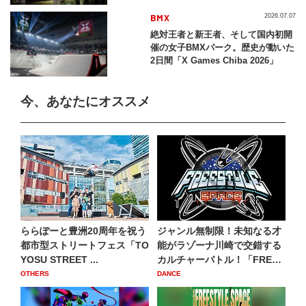
BMX
2026.07.07
絶対王者と新王者、そして国内初開
催の女子BMXパーク。歴史が動いた
2日間「X Games Chiba 2026」
今、あなたにオススメ
ららぽーと豊洲20周年を祝う
ジャンル無制限！未知なる才
都市型ストリートフェス「TO
能がラゾーナ川崎で交錯する
YOSU STREET ...
カルチャーバトル！「FRE
E...
OTHERS
DANCE