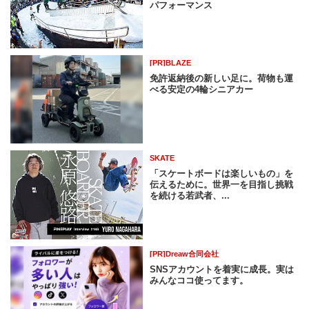
パフォーマンス
[PR]BLAZE
免許返納後の新しい足に。荷物も運
べる安定の4輪シニアカー
SKATE
「スケートボードは楽しいもの」を
伝えるために。世界一を目指し挑戦
を続ける若武者、...
[PR]Dreaw合同会社
SNSアカウントを着実に成長。実は
みんなココ使ってます。