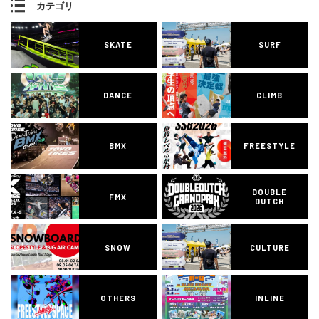
カテゴリ
SKATE
SURF
DANCE
CLIMB
BMX
FREESTYLE
DOUBLE
FMX
DUTCH
SNOW
CULTURE
OTHERS
INLINE