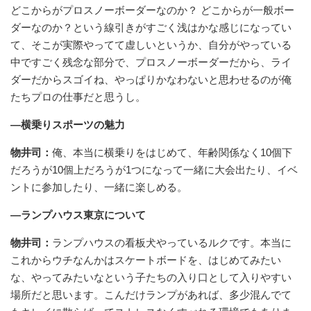
どこからがプロスノーボーダーなのか？ どこからが一般ボー
ダーなのか？という線引きがすごく浅はかな感じになってい
て、そこが実際やってて虚しいというか、自分がやっている
中ですごく残念な部分で、プロスノーボーダーだから、ライ
ダーだからスゴイね、やっぱりかなわないと思わせるのが俺
たちプロの仕事だと思うし。
—横乗りスポーツの魅力
物井司：
俺、本当に横乗りをはじめて、年齢関係なく10個下
だろうが10個上だろうが1つになって一緒に大会出たり、イベ
ントに参加したり、一緒に楽しめる。
—ランプハウス東京について
物井司：
ランプハウスの看板犬やっているルクです。本当に
これからウチなんかはスケートボードを、はじめてみたい
な、やってみたいなという子たちの入り口として入りやすい
場所だと思います。こんだけランプがあれば、多少混んでて