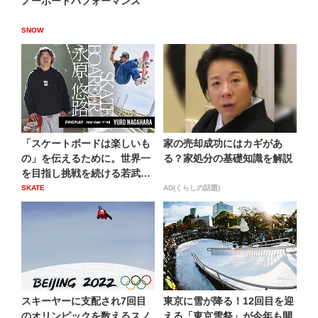
ノーボードパフォーマンス
SNOW
「スケートボードは楽しいも
家の売却成功にはカギがあ
の」を伝えるために。世界一
る？家処分の基礎知識を解説
を目指し挑戦を続ける若武
者、...
SKATE
AD(くらしの話題)
スキーヤーに支配され7回目
東京に雪が降る！12回目を迎
のオリンピックを数えるスノ
える「東京雪祭」が今年も開