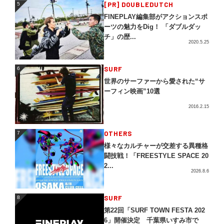
5
[PR] DOUBLEDUTCH
5
FINEPLAY編集部がアクションスポ
ーツの魅力をDig！ 「ダブルダッ
チ」の歴...
2020.5.25
SURF
6
6
世界のサーファーから愛された“サ
ーフィン映画”10選
2016.2.15
OTHERS
7
7
様々なカルチャーが交差する異種格
闘技戦！「FREESTYLE SPACE 20
2...
2026.8.6
SURF
8
8
第22回「SURF TOWN FESTA 202
6」開催決定 千葉県いすみ市で