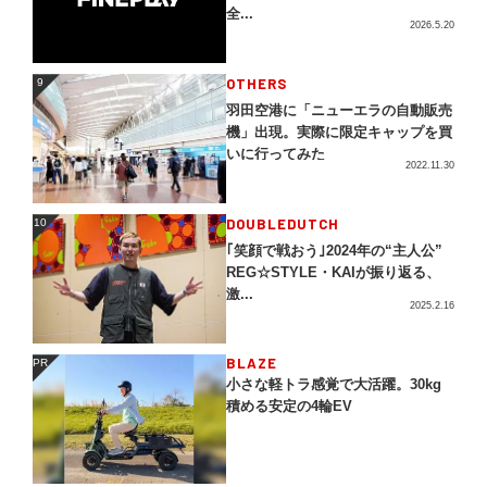
全...
2026.5.20
OTHERS
9
9
羽田空港に「ニューエラの自動販売
機」出現。実際に限定キャップを買
いに行ってみた
2022.11.30
DOUBLEDUTCH
10
10
｢笑顔で戦おう｣2024年の“主人公”
REG☆STYLE・KAIが振り返る、
激...
2025.2.16
BLAZE
PR
PR
小さな軽トラ感覚で大活躍。30kg
積める安定の4輪EV