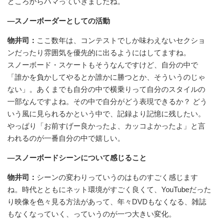
ところからハマっていきましたね。
—スノーボーダーとしての活動
物井司：
ここ数年は、コンテストでしか味わえないセクショ
ンだったり雰囲気を優先的に出るようにはしてますね。
スノーボード・スケートもそうなんですけど、自分の中で
「誰かを負かしてやるとか誰かに勝つとか、そういうのじゃ
ない」。あくまでも自分の中で横乗りって自分のスタイルの
一部なんですよね。その中で自分がどう表現できるか？ どう
いう風に見られるかという中で、記録より記憶に残したい。
やっぱり「お前すげー良かったよ、カッコよかったよ」と言
われるのが一番自分の中で嬉しい。
—スノーボードシーンについて感じること
物井司：
シーンの変わりっていうのはものすごく感じます
ね。時代とともにネット環境がすごく良くて、YouTubeだった
り映像を色々見る方法があって、年々DVDもなくなる、雑誌
もなくなっていく、っていうのが一つ大きい変化。