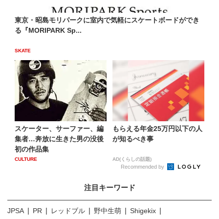
東京・昭島モリパークに室内で気軽にスケートボードができ
る『MORIPARK Sp...
SKATE
スケーター、サーファー、編
もらえる年金25万円以下の人
集者…奔放に生きた男の没後
が知るべき事
初の作品集
CULTURE
AD(くらしの話題)
Recommended by
注目キーワード
JPSA
PR
レッドブル
野中生萌
Shigekix