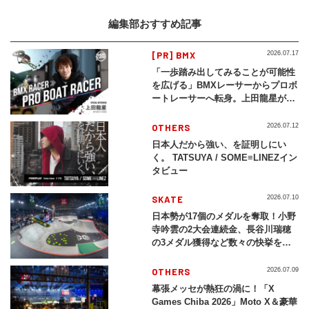
編集部おすすめ記事
[PR] BMX
2026.07.17
「一歩踏み出してみることが可能性
を広げる」BMXレーサーからプロボ
ートレーサーへ転身。上田龍星が体
現する挑戦の軌跡
OTHERS
2026.07.12
日本人だから強い、を証明しにい
く。 TATSUYA / SOME≡LINEZイン
タビュー
SKATE
2026.07.10
日本勢が17個のメダルを奪取！小野
寺吟雲の2大会連続金、長谷川瑞穂
の3メダル獲得など数々の快挙をプ
レイバック「X Games Chiba
2026」
OTHERS
2026.07.09
幕張メッセが熱狂の渦に！「X
Games Chiba 2026」Moto X＆豪華