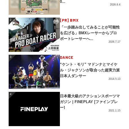
0...
2026.8.4
2
[PR] BMX
2
「一歩踏み出してみることが可能性
を広げる」BMXレーサーからプロ
ボートレーサーへ...
2026.7.17
3
DANCE
3
“ケント・モリ” マドンナとマイケ
ル・ジャクソンが取合った超実力派
日本人ダンサー
2014.5.13
4
4
日本最大級のアクションスポーツマ
ガジン | FINEPLAY [ファインプレ
ー]
2021.1.15