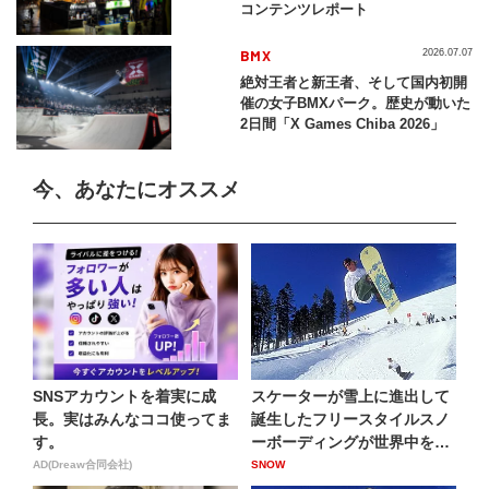
コンテンツレポート
BMX
2026.07.07
絶対王者と新王者、そして国内初開
催の女子BMXパーク。歴史が動いた
2日間「X Games Chiba 2026」
今、あなたにオススメ
SNSアカウントを着実に成
スケーターが雪上に進出して
長。実はみんなココ使ってま
誕生したフリースタイルスノ
す。
ーボーディングが世界中を席
巻...
AD(Dreaw合同会社)
SNOW