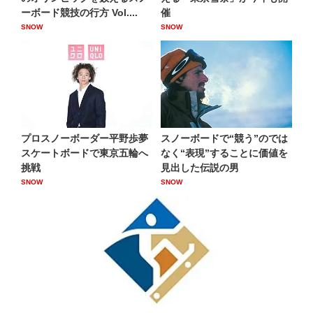
ーボード競技の行方 Vol....
催
SNOW
SNOW
プロスノーボーダー平野歩夢
スノーボードで“競う”のでは
スケートボードで東京五輪へ
なく“表現”することに価値を
挑戦
見出した伝説の男
SNOW
SNOW