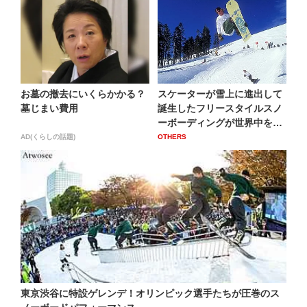
お墓の撤去にいくらかかる？
スケーターが雪上に進出して
墓じまい費用
誕生したフリースタイルスノ
ーボーディングが世界中を席
巻...
AD(くらしの話題)
OTHERS
東京渋谷に特設ゲレンデ！オリンピック選手たちが圧巻のス