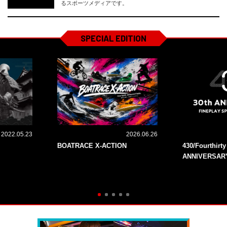
るスポーツメディアです。
SPECIAL EDITION
2022.05.23
2026.06.26
BOATRACE X-ACTION
430/Fourthirt
ANNIVERSAR