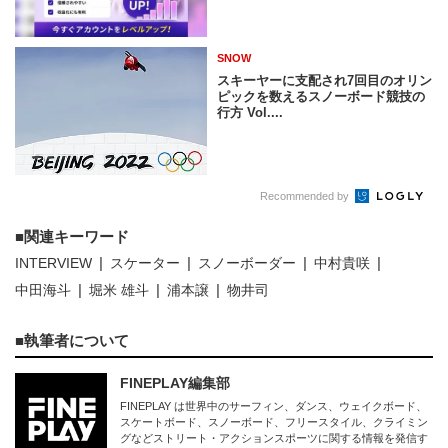
SNOW
スキーヤーに支配され7回目のオリン
ピックを数えるスノーボード競技の
行方 Vol....
Recommended by
関連キーワード
INTERVIEW
スケーター
スノーボーダー
中村貴咲
中田海斗
堀米 雄斗
浦本譲
物井司
執筆者について
FINEPLAY編集部
FINEPLAY は世界中のサーフィン、ダンス、ウェイクボード、
スケートボード、スノーボード、フリースタイル、クライミン
グなどストリート・アクションスポーツに関する情報を発信す