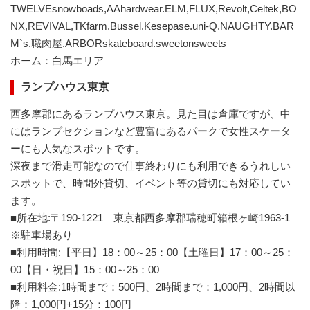
TWELVEsnowboads,AAhardwear.ELM,FLUX,Revolt,Celtek,BO
NX,REVIVAL,TKfarm.Bussel.Kesepase.uni-Q.NAUGHTY.BAR
M`s.職肉屋.ARBORskateboard.sweetonsweets
ホーム：白馬エリア
ランプハウス東京
西多摩郡にあるランプハウス東京。見た目は倉庫ですが、中
にはランプセクションなど豊富にあるパークで女性スケータ
ーにも人気なスポットです。
深夜まで滑走可能なので仕事終わりにも利用できるうれしい
スポットで、時間外貸切、イベント等の貸切にも対応してい
ます。
■所在地:〒190-1221 東京都西多摩郡瑞穂町箱根ヶ崎1963-1
※駐車場あり
■利用時間:【平日】18：00～25：00【土曜日】17：00～25：
00【日・祝日】15：00～25：00
■利用料金:1時間まで：500円、2時間まで：1,000円、2時間以
降：1,000円+15分：100円