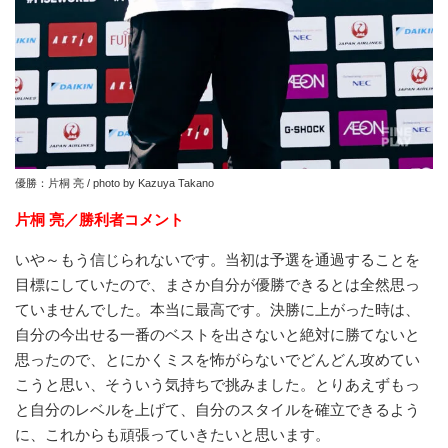
優勝：片桐 亮 / photo by Kazuya Takano
片桐 亮／勝利者コメント
いや～もう信じられないです。当初は予選を通過することを
目標にしていたので、まさか自分が優勝できるとは全然思っ
ていませんでした。本当に最高です。決勝に上がった時は、
自分の今出せる一番のベストを出さないと絶対に勝てないと
思ったので、とにかくミスを怖がらないでどんどん攻めてい
こうと思い、そういう気持ちで挑みました。とりあえずもっ
と自分のレベルを上げて、自分のスタイルを確立できるよう
に、これからも頑張っていきたいと思います。