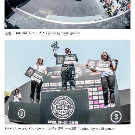
優勝：HANNAH ROBERTS / photo by naoki gaman
BMXフリースタイルパーク（女子）表彰台の3選手 / photo by naoki gaman