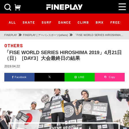
ALL
SKATE
SURF
DANCE
CLIMB
BMX
FREESTY
FINEPLAY
FINEPLAY | アーバンスポーツ(others)
「FISE WORLD SERIES HIROSHIMA
2019」4月21日（日）［DAY3］大会最終日
OTHERS
「FISE WORLD SERIES HIROSHIMA 2019」4月21日
の結果
（日）［DAY3］大会最終日の結果
2019.04.22
Facebook
LINE
Copy