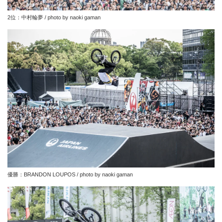
2位：中村輪夢 / photo by naoki gaman
優勝：BRANDON LOUPOS / photo by naoki gaman