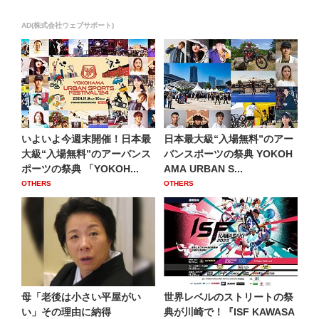
AD(株式会社ウェブサポート)
いよいよ今週末開催！日本最
日本最大級“入場無料”のアー
大級“入場無料”のアーバンス
バンスポーツの祭典 YOKOH
ポーツの祭典 「YOKOH...
AMA URBAN S...
OTHERS
OTHERS
母「老後は小さい平屋がい
世界レベルのストリートの祭
い」その理由に納得
典が川崎で！『ISF KAWASA