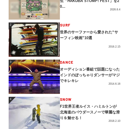
生「HAKUBA STOMP! FEST」を2
0...
2026.8.4
2
SURF
2
世界のサーファーから愛された“サ
ーフィン映画”10選
2016.2.15
3
DANCE
3
オーディション番組で話題になった
インドのぽっちゃりダンサーがマジ
でキレキレ
2014.6.16
4
SNOW
4
F1世界王者ルイス・ハミルトンが
北海道のパウダースノーで華麗な滑
りを魅せる！
2018.2.10