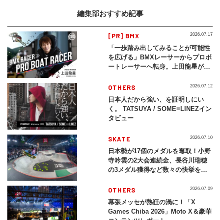
編集部おすすめ記事
[PR] BMX
2026.07.17
「一歩踏み出してみることが可能性
を広げる」BMXレーサーからプロボ
ートレーサーへ転身。上田龍星が体
現する挑戦の軌跡
OTHERS
2026.07.12
日本人だから強い、を証明しにい
く。 TATSUYA / SOME≡LINEZイン
タビュー
SKATE
2026.07.10
日本勢が17個のメダルを奪取！小野
寺吟雲の2大会連続金、長谷川瑞穂
の3メダル獲得など数々の快挙をプ
レイバック「X Games Chiba
2026」
OTHERS
2026.07.09
幕張メッセが熱狂の渦に！「X
Games Chiba 2026」Moto X＆豪華