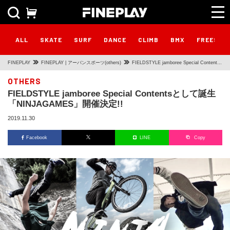
ALL
SKATE
SURF
DANCE
CLIMB
BMX
FREESTY
FINEPLAY
FINEPLAY | アーバンスポーツ(others)
FIELDSTYLE jamboree Special Contents
として誕生 「NINJAGAMES」開催決定!!
OTHERS
FIELDSTYLE jamboree Special Contentsとして誕生
「NINJAGAMES」開催決定!!
2019.11.30
Facebook
LINE
Copy