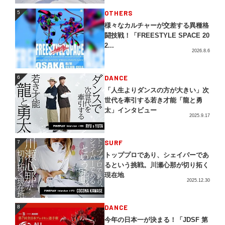
5
OTHERS
5
様々なカルチャーが交差する異種格
闘技戦！「FREESTYLE SPACE 20
2...
2026.8.6
DANCE
6
6
「人生よりダンスの方が大きい」次
世代を牽引する若き才能「龍と勇
太」インタビュー
2025.9.17
SURF
7
7
トッププロであり、シェイパーであ
るという挑戦。川瀬心那が切り拓く
現在地
2025.12.30
DANCE
8
8
今年の日本一が決まる！「JDSF 第