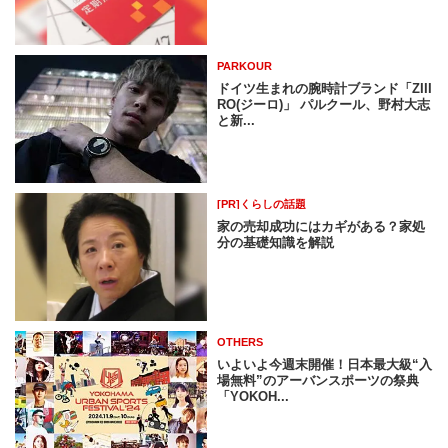
PARKOUR
ドイツ生まれの腕時計ブランド「ZIII
RO(ジーロ)」 パルクール、野村大志
と新...
[PR]くらしの話題
家の売却成功にはカギがある？家処
分の基礎知識を解説
OTHERS
いよいよ今週末開催！日本最大級“入
場無料”のアーバンスポーツの祭典
「YOKOH...