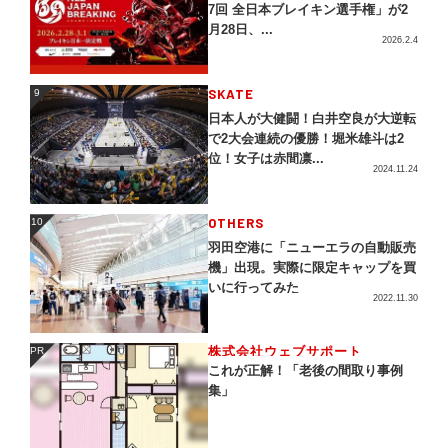
7回 全日本ブレイキン選手権」が2
月28日、...
2026.2.4
SKATE
9
9
日本人が大健闘！白井空良が大逆転
で2大会連続の優勝！堀米雄斗は2
位！女子は赤間凛...
2024.11.24
OTHERS
10
10
羽田空港に「ニューエラの自動販売
機」出現。実際に限定キャップを買
いに行ってみた
2022.11.30
株式会社ウェブサポート
PR
PR
これが正解！「老後の間取り事例
集」