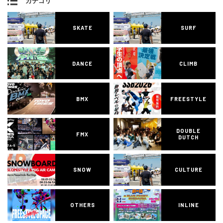
カテゴリ
SKATE
SURF
DANCE
CLIMB
BMX
FREESTYLE
DOUBLE
FMX
DUTCH
SNOW
CULTURE
OTHERS
INLINE