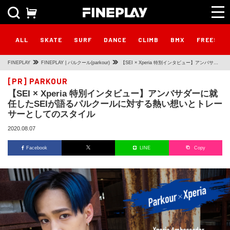
ALL
SKATE
SURF
DANCE
CLIMB
BMX
FREESTY
FINEPLAY
FINEPLAY | パルクール(parkour)
【SEI × Xperia 特別インタビュー】アンバサダ
ーに就任したSEIが語るパルクールに対する熱い
[PR]
PARKOUR
【SEI × Xperia 特別インタビュー】アンバサダーに就
想いとトレーサーとしてのスタイル
任したSEIが語るパルクールに対する熱い想いとトレー
サーとしてのスタイル
2020.08.07
Facebook
LINE
Copy