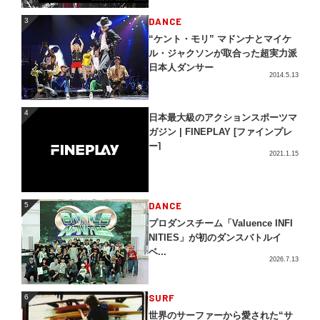
3
DANCE
3
“ケント・モリ” マドンナとマイケ
ル・ジャクソンが取合った超実力派
日本人ダンサー
2014.5.13
4
4
日本最大級のアクションスポーツマ
ガジン | FINEPLAY [ファインプレ
ー]
2021.1.15
5
DANCE
5
プロダンスチーム「Valuence INFI
NITIES」が初のダンスバトルイ
ベ...
2026.7.13
SURF
6
6
世界のサーファーから愛された“サ