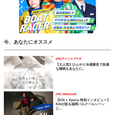
今、あなたにオススメ
[PR]アイリスプラザ
【大人気】ひんやり冷感寝具で快適
な睡眠をあなたに。
[PR] PARKOUR
【KAI × Xperia 特別インタビュー】
KAIが語る福岡パルクールシーン
と...