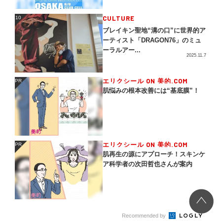
CULTURE
10
10
ブレイキン聖地“溝の口”に世界的ア
ーティスト「DRAGON76」のミュ
ーラルアー...
2025.11.7
エリクシール ON 美的.COM
PR
PR
肌悩みの根本改善には“基底膜”！
エリクシール ON 美的.COM
PR
PR
肌再生の源にアプローチ！スキンケ
ア科学者の次田哲也さんが案内
Recommended by