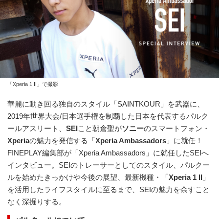
「Xperia 1 II」で撮影
華麗に動き回る独自のスタイル「SAINTKOUR」を武器に、
2019年世界大会/日本選手権を制覇した日本を代表するパルク
ールアスリート、
SEI
こと朝倉聖が
ソニー
のスマートフォン・
Xperia
の魅力を発信する「
Xperia Ambassadors
」に就任！
FINEPLAY編集部が「Xperia Ambassadors」に就任したSEIへ
インタビュー。SEIのトレーサーとしてのスタイル、パルクー
ルを始めたきっかけや今後の展望、最新機種・「
Xperia 1 II
」
を活用したライフスタイルに至るまで、SEIの魅力を余すこと
なく深掘りする。