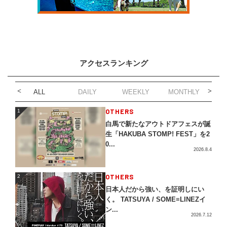
アクセスランキング
ALL
DAILY
WEEKLY
MONTHLY
1
OTHERS
1
白馬で新たなアウトドアフェスが誕
生「HAKUBA STOMP! FEST」を2
0...
2026.8.4
2
OTHERS
2
日本人だから強い、を証明しにい
く。 TATSUYA / SOME≡LINEZイ
ン...
2026.7.12