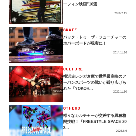
ーフィン映画”10選
2016.2.15
SKATE
7
7
バック・トゥ・ザ・フューチャーの
ホバーボードが現実に！
2014.11.26
CULTURE
8
8
横浜赤レンガ倉庫で世界最高峰のア
ーバンスポーツの戦いが繰り広げら
れた「YOKOH...
2025.11.30
OTHERS
9
9
様々なカルチャーが交差する異種格
闘技戦！「FREESTYLE SPACE 20
2...
2026.8.6