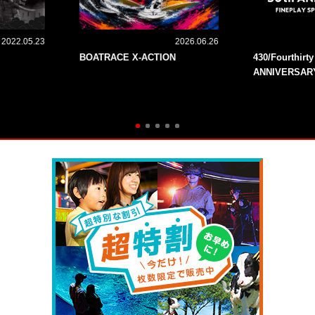
2022.05.23
2026.06.26
BOATRACE X-ACTION
430/Fourthirt
ANNIVERSAR