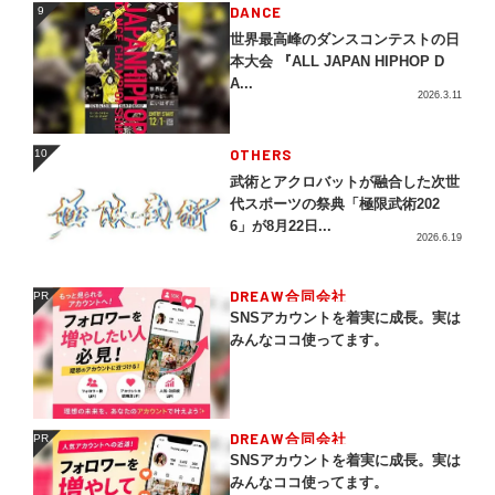
DANCE
9
9
世界最高峰のダンスコンテストの日
本大会 『ALL JAPAN HIPHOP D
A...
2026.3.11
OTHERS
10
10
武術とアクロバットが融合した次世
代スポーツの祭典「極限武術202
6」が8月22日...
2026.6.19
DREAW合同会社
PR
PR
SNSアカウントを着実に成長。実は
みんなココ使ってます。
DREAW合同会社
PR
PR
SNSアカウントを着実に成長。実は
みんなココ使ってます。