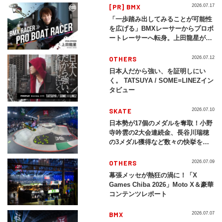
[PR] BMX
2026.07.17
「一歩踏み出してみることが可能性
を広げる」BMXレーサーからプロボ
ートレーサーへ転身。上田龍星が体
現する挑戦の軌跡
OTHERS
2026.07.12
日本人だから強い、を証明しにい
く。 TATSUYA / SOME≡LINEZイン
タビュー
SKATE
2026.07.10
日本勢が17個のメダルを奪取！小野
寺吟雲の2大会連続金、長谷川瑞穂
の3メダル獲得など数々の快挙をプ
レイバック「X Games Chiba
2026」
OTHERS
2026.07.09
幕張メッセが熱狂の渦に！「X
Games Chiba 2026」Moto X＆豪華
コンテンツレポート
BMX
2026.07.07