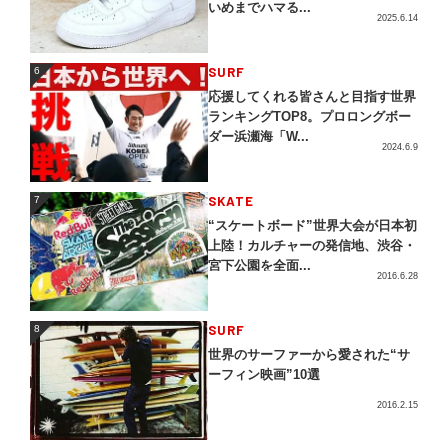
いめまでハマる...
2025.6.14
SURF
6
6
応援してくれる皆さんと目指す世界
ランキングTOP8。プロロングボー
ダー浜瀬海「W...
2024.6.9
SKATE
7
7
“スケートボード”世界大会が日本初
上陸！カルチャーの発信地、渋谷・
宮下公園を全面...
2016.6.28
SURF
8
8
世界のサーファーから愛された“サ
ーフィン映画”10選
2016.2.15