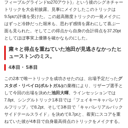
フィーブルグラインドto270アウト)」という彼のシグネチャー
トリックを大会初披露。見事にメイクしたこのトリックは
9.5ptの評価を受けた。この超高難度トリックの一発メイクに
はずっと冷静だった堀米も、思わず感情を露わにして喜ぶ一
面も見られた。そしてこの得点から自身の合計得点を37.20pt
としてほぼ事実上優勝を確かなものにした。
粛々と得点を重ねていた池田が見逃さなかったヒ
ューストンのミス。
4本目・ 5本目
この2本で唯一トリックを成功させたのは、出場予定だった
グ
スタボ・リベイロ(ポルトガル)
の棄権により、リザーブ選手と
して今回の出場を決めた
池田大暉
。ラインセッションでは
7.8pt、シングルトリック1本目では「フェイキーキャバレリア
ルフリップ」で8.2pt、そして3本目で「キャバレリアルバック
サイドテールスライド」を決めて8.7ptと、着実にスコアを重
ねていた彼が4本目で自身最高得点のトリックをメイクする。