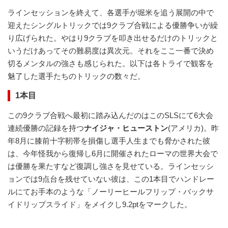
ラインセッションを終えて、各選手が堀米を追う展開の中で
迎えたシングルトリックでは9クラブ合戦による優勝争いが繰
り広げられた。やはり9クラブを叩き出せるだけのトリックと
いうだけあってその難易度は異次元。それをここ一番で決め
切るメンタルの強さも感じられた。以下は各トライで観客を
魅了した選手たちのトリックの数々だ。
1本目
この9クラブ合戦へ最初に踏み込んだのはこのSLSにて6大会
連続優勝の記録を持つ
ナイジャ・ヒューストン
(アメリカ)。昨
年8月に膝前十字靭帯を損傷し選手人生までも脅かされた彼
は、今年怪我から復帰し6月に開催されたローマの世界大会で
は優勝を果たすなど復調し強さを見せている。ラインセッシ
ョンでは9点台を残せていない彼は、この1本目でハンドレー
ルにてお手本のような「ノーリーヒールフリップ・バックサ
イドリップスライド」をメイクし9.2ptをマークした。