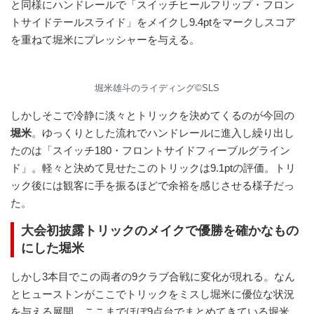
と同様にハンドレールで「スイッチヒールフリップ・フロン
トサイドテールスライド」をメイクし9.4ptをマークしスコア
を重ねて堀米にプレッシャーを与える。
堀米雄斗のライディング©︎SLS
しかしそこで冷静に淡々とトリックを決めてくるのが今回の
堀米
。ゆっくりとした流れでハンドレールに進入し繰り出し
たのは「スイッチ180・フロントサイドフィーブルグライン
ド」。軽々と決めて見せたこのトリックは9.1ptの評価。トリ
ック後には観客に手を振るほどで余裕を感じさせる様子だっ
た。
大会初披露トリックのメイクで優勝を確かなもの
にした堀米
しかし3本目でこの両者の9クラブ合戦に変化が現れる。なん
とヒューストンがここでトリックをミスし堀米に優位な状況
を与える展開。ここまでほぼ9点台でまとめてきている堀米