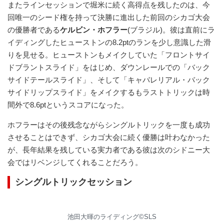
またラインセッションで堀米に続く高得点を残したのは、今
回唯一のシード権を持って決勝に進出した前回のシカゴ大会
の優勝者である
ケルビン・ホフラー
(ブラジル)。彼は直前にラ
イディングしたヒューストンの8.2ptのランを少し意識した滑
りを見せる。ヒューストンもメイクしていた「フロントサイ
ドブラントスライド」をはじめ、ダウンレールでの「バック
サイドテールスライド」、そして「キャバレリアル・バック
サイドリップスライド」をメイクするもラストトリックは時
間外で8.6ptというスコアになった。
ホフラーはその後残念ながらシングルトリックを一度も成功
させることはできず、シカゴ大会に続く優勝は叶わなかった
が、長年結果を残している実力者である彼は次のシドニー大
会ではリベンジしてくれることだろう。
シングルトリック
セッション
池田大暉のライディング©︎SLS