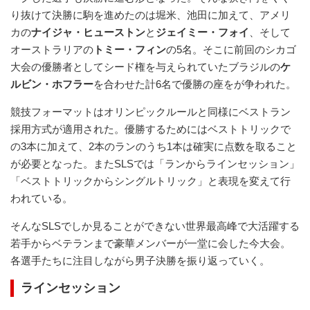
り抜けて決勝に駒を進めたのは堀米、池田に加えて、アメリ
カの
ナイジャ・ヒューストン
と
ジェイミー・フォイ
、そして
オーストラリアの
トミー・フィン
の5名。そこに前回のシカゴ
大会の優勝者としてシード権を与えられていたブラジルの
ケ
ルビン・ホフラー
を合わせた計6名で優勝の座をが争われた。
競技フォーマットはオリンピックルールと同様にベストラン
採用方式が適用された。優勝するためにはベストトリックで
の3本に加えて、2本のランのうち1本は確実に点数を取ること
が必要となった。またSLSでは「ランからラインセッション」
「ベストトリックからシングルトリック」と表現を変えて行
われている。
そんなSLSでしか見ることができない世界最高峰で大活躍する
若手からベテランまで豪華メンバーが一堂に会した今大会。
各選手たちに注目しながら男子決勝を振り返っていく。
ラインセッション