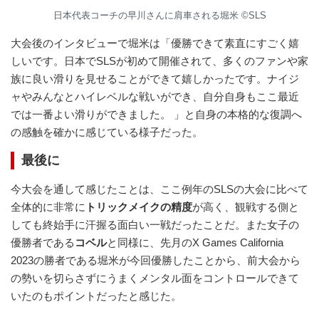
日本代表コーチの早川さんに肩車される堀米 ©︎SLS
大会後のインタビューで堀米は「優勝できて素直にすごく嬉
しいです。日本でSLSが初めて開催されて、多くのファンや家
族に良い滑りを見せることができて嬉しかったです。ナイジ
ャやみんなとハイレベルな戦いができ、自分自身もここ最近
では一番よい滑りができました。 」と自身の本格的な復調へ
の感触を確かに感じている様子だった。
最後に
今大会を通して感じたことは、ここ例年のSLSの大会に比べて
全体的に非常に
トリックメイクの精度
が高く、観戦する側と
しても終始手に汗握る面白い一戦だったことだ。また女子の
優勝者である
コベル
と同様に、先月のX Games California
2023の勝者である堀米が今回優勝したことから、前大会から
の勢いを切らさずにうまくメンタル面をコントロールできて
いたのもポイントだったと感じた。