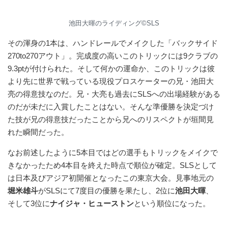
池田大暉のライディング©︎SLS
その渾身の1本は、ハンドレールでメイクした「バックサイド
270to270アウト」。完成度の高いこのトリックには9クラブの
9.3ptが付けられた。そして何かの運命か、このトリックは彼
より先に世界で戦っている現役プロスケーターの兄・池田大
亮の得意技なのだ。兄・大亮も過去にSLSへの出場経験がある
のだが未だに入賞したことはない。そんな準優勝を決定づけ
た技が兄の得意技だったことから兄へのリスペクトが垣間見
れた瞬間だった。
なお前述したように5本目ではどの選手もトリックをメイクで
きなかったため4本目を終えた時点で順位が確定。SLSとして
は日本及びアジア初開催となったこの東京大会。見事地元の
堀米雄斗
がSLSにて7度目の優勝を果たし、2位に
池田大暉
、
そして3位に
ナイジャ・ヒューストン
という順位になった。