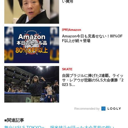
い費用
[PR]Amazon
Amazon今日も見逃せない！80%OF
F以上が続々登場
SKATE
自国ブラジルに捧げた2連覇。ライッ
サ・レアウが悲願のSLS大会優勝「2
023 S...
Recommended by
関連記事
舞台はSLS TOKYOへ。堀米雄斗が語った大会直前の想い