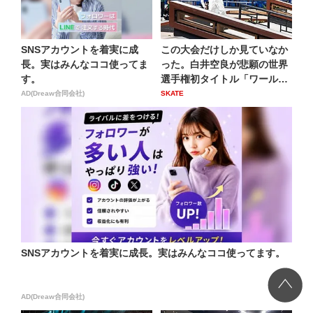
SNSアカウントを着実に成
この大会だけしか見ていなか
長。実はみんなココ使ってま
った。白井空良が悲願の世界
す。
選手権初タイトル「ワールド
ス...
AD(Dreaw合同会社)
SKATE
SNSアカウントを着実に成長。実はみんなココ使ってます。
AD(Dreaw合同会社)