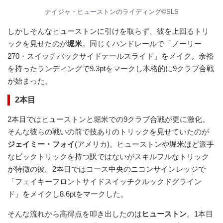
ナイジャ・ヒューストンのライディング©︎SLS
しかしそんなヒューストンに引けを取らず、彼を上回るトリ
ックを見せたのが
堀米
。同じくハンドレールで「ノーリー
270・スイッチバックサイドテールスライド」をメイク。余裕
を持ったランディングで9.3ptをマークし本格的に9クラブ合戦
が始まった。
2本目
2本目ではヒューストンと堀米での9クラブ合戦が更に激化。
そんな彼らの戦いの前で技ありのトリックを見せていたのが
ジェイミー・フォイ
(アメリカ)。ヒューストンや堀米ほど派手
なビックトリックを持つ訳ではないがスキルフルなトリック
が特徴の彼。2本目ではコース中央のニコンサインレッジで
「フェイキーフロントサイドスイッチクルックドグライン
ド」をメイクし8.6ptをマークした。
そんな流れから高得点を叩き出したのは
ヒューストン
。1本目