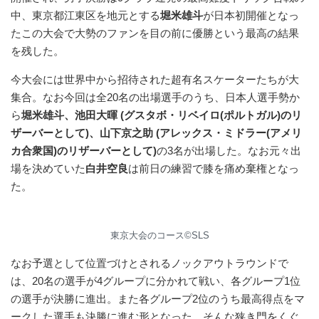
中、東京都江東区を地元とする
堀米雄斗
が日本初開催となっ
たこの大会で大勢のファンを目の前に優勝という最高の結果
を残した。
今大会には世界中から招待された超有名スケーターたちが大
集合。なお今回は全20名の出場選手のうち、日本人選手勢か
ら
堀米雄斗、池田大暉 (グスタボ・リベイロ(ポルトガル)のリ
ザーバーとして)、山下京之助 (アレックス・ミドラー(アメリ
カ合衆国)のリザーバーとして)
の3名が出場した。なお元々出
場を決めていた
白井空良
は前日の練習で膝を痛め棄権となっ
た。
東京大会のコース©︎SLS
なお予選として位置づけとされるノックアウトラウンドで
は、20名の選手が4グループに分かれて戦い、各グループ1位
の選手が決勝に進出。また各グループ2位のうち最高得点をマ
ークした選手も決勝に進む形となった。そんな狭き門をくぐ