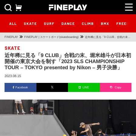
ALL
SKATE
SURF
DANCE
CLIMB
BMX
FREESTY
FINEPLAY
FINEPLAY | スケートボード(skateboarding)
近年稀に見る「9 CLUB」合戦の末、
堀米雄斗が日本初開催の東京大会を制
SKATE
近年稀に見る「9 CLUB」合戦の末、堀米雄斗が日本初
す「2023 SLS CHAMPIONSHIP
開催の東京大会を制す「2023 SLS CHAMPIONSHIP
TOUR – TOKYO presented by
TOUR – TOKYO presented by Nikon – 男子決勝」
Nikon – 男子決勝」
2023.08.15
Facebook
LINE
Copy