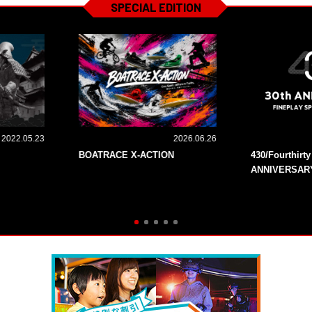
SPECIAL EDITION
2022.05.23
2026.06.26
BOATRACE X-ACTION
430/Fourthirt
ANNIVERSAR