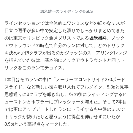
堀米雄斗のライディング©︎SLS
ラインセッションでは全体的にワンミスなどの細かなミスが
目立つ選手が多い中で安定した滑りでしっかりまとめてきた
のは東京オリンピック金メダリストである
堀米雄斗
。ノック
アウトラウンドの時点で自分のランに対して、どのトリック
を決めれば9クラブが出るのかジャッジのスコアリングレンジ
を掴んでいた彼は、基本的にノックアウトラウンドと同じト
リックをこのランでチョイス。
1本目はそのランの中に「ノーリーフロントサイド270ボード
スライド」など新しい技を取り入れてフルメイク。9.3pと見事
思惑通りに9クラブを叩き出し、彼の後にライディングするヒ
ューストンとホフラーにプレッシャーを与えた。そして2本目
では更にアップデートしたランにトライするも中盤のミスで
トリックが抜けたりと思うように得点を伸ばせずにいたが
8.9ptという高得点をマークした。