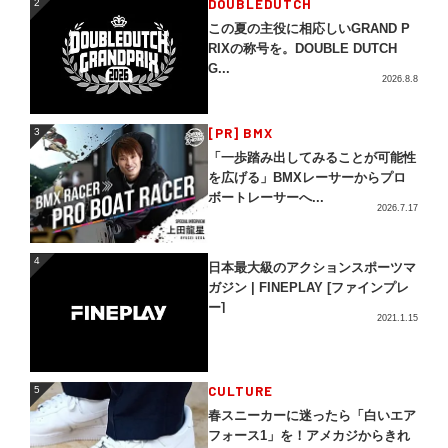
DOUBLEDUTCH
2
この夏の主役に相応しいGRAND P
RIXの称号を。DOUBLE DUTCH
G...
2026.8.8
3
[PR] BMX
3
「一歩踏み出してみることが可能性
を広げる」BMXレーサーからプロ
ボートレーサーへ...
2026.7.17
4
4
日本最大級のアクションスポーツマ
ガジン | FINEPLAY [ファインプレ
ー]
2021.1.15
5
CULTURE
5
春スニーカーに迷ったら「白いエア
フォース1」を！アメカジからきれ