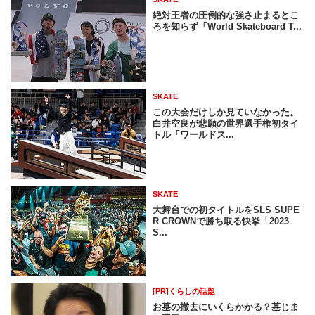
絶対王者の圧倒的な強さ止まるとこ
ろを知らず「World Skateboard T...
SKATE
この大会だけしか見ていなかった。
白井空良が悲願の世界選手権初タイ
トル「ワールドス...
SKATE
大舞台での初タイトルをSLS SUPE
R CROWNで勝ち取る快挙「2023
S...
[PR]くらしの話題
お墓の撤去にいくらかかる？墓じま