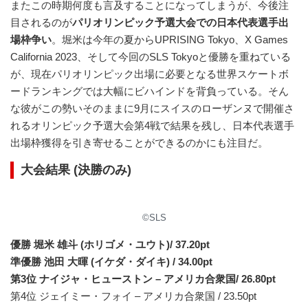
またこの時期何度も言及することになってしまうが、今後注
目されるのが
パリオリンピック予選大会での日本代表選手出
場枠争い
。堀米は今年の夏からUPRISING Tokyo、X Games
California 2023、そして今回のSLS Tokyoと優勝を重ねている
が、現在パリオリンピック出場に必要となる世界スケートボ
ードランキングでは大幅にビハインドを背負っている。そん
な彼がこの勢いそのままに9月にスイスのローザンヌで開催さ
れるオリンピック予選大会第4戦で結果を残し、日本代表選手
出場枠獲得を引き寄せることができるのかにも注目だ。
大会結果 (決勝のみ)
©︎SLS
優勝 堀米 雄斗 (ホリゴメ・ユウト)/ 37.20pt
準優勝 池田 大暉 (イケダ・ダイキ) / 34.00pt
第3位 ナイジャ・ヒューストン – アメリカ合衆国/ 26.80pt
第4位 ジェイミー・フォイ – アメリカ合衆国 / 23.50pt