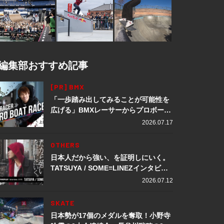
編集部おすすめ記事
[PR] BMX
「一歩踏み出してみることが可能性を
広げる」BMXレーサーからプロボート
レーサーへ転身。上田龍星が体現する
2026.07.17
挑戦の軌跡
OTHERS
日本人だから強い、を証明しにいく。
TATSUYA / SOME≡LINEZインタビュ
ー
2026.07.12
SKATE
日本勢が17個のメダルを奪取！小野寺