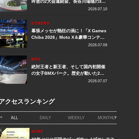
吟雲の2大会連続金、長谷川瑞穂の3メ
ダル獲得など数々の快挙をプレイバッ
2026.07.10
ク「X Games Chiba 2026」
OTHERS
幕張メッセが熱狂の渦に！「X Games
Chiba 2026」Moto X＆豪華コンテン
ツレポート
2026.07.09
BMX
絶対王者と新王者、そして国内初開催
の女子BMXパーク。歴史が動いた2日
間「X Games Chiba 2026」
2026.07.07
アクセスランキング
ALL
DAILY
WEEKLY
MONTHLY
1
SURF
1