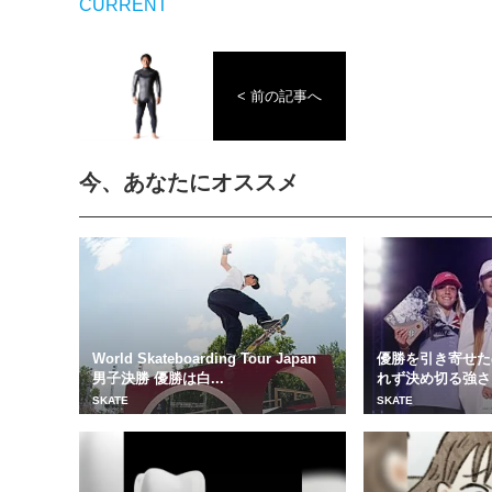
CURRENT
< 前の記事へ
今、あなたにオススメ
World Skateboarding Tour Japan
優勝を引き寄せた
男子決勝 優勝は白...
れず決め切る強さ「Wo
r...
SKATE
SKATE