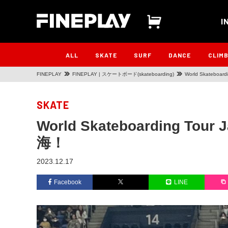
I
ALL
SKATE
SURF
DANCE
CLIM
FINEPLAY
FINEPLAY | スケートボード(skateboarding)
World Skatebo
SKATE
World Skateboarding T
海！
2023.12.17
Facebook
LINE