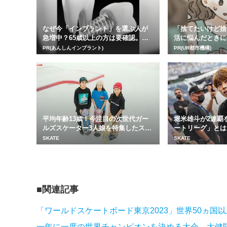
なぜ今「インプラント」を選ぶ人が
「捨てたいけど捨
急増中？65歳以上の方は要確認。抜
活に悩んだときに
けた歯の放置は...
PR(あんしんインプラント)
PR(UR都市機構)
平均年齢13歳！今注目の次世代ガー
堀米雄斗が2連覇
ルズスケーター3人娘を特集したスペ
ートリーグ」とは
シャルムービ...
SKATE
SKATE
関連記事
「ワールドスケートボード東京2023」世界50ヵ国
一年に一度の世界チャンピオンを決める大会。大健闘を