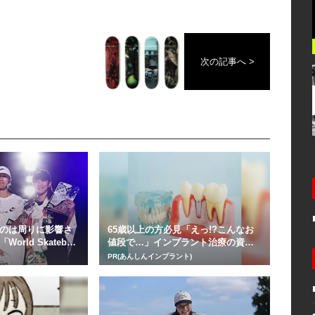
次の記事へ >
のは周りに影響さ
65歳以上の方必見「えっ!?こんなお
rld Skateboa
値段で…」インプラント治療の資料
請求はこちら...
PR(あんしんインプラント)