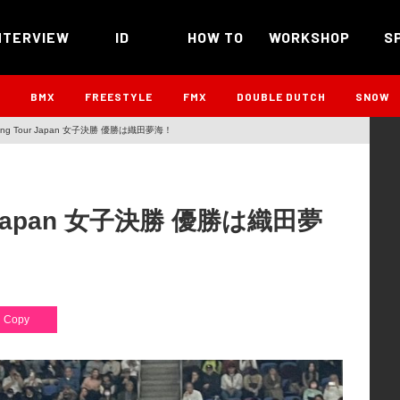
NTERVIEW
ID
HOW TO
WORKSHOP
S
B
BMX
FREESTYLE
FMX
DOUBLE DUTCH
SNOW
arding Tour Japan 女子決勝 優勝は織田夢海！
our Japan 女子決勝 優勝は織田夢
Copy