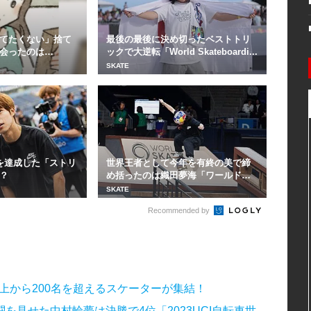
てたくない」捨て
最後の最後に決め切ったベストトリ
会ったのは…
ックで大逆転「World Skateboardi...
SKATE
を達成した「ストリ
世界王者として今年を有終の美で締
？
め括ったのは織田夢海「ワールドス
ケートボードスト...
SKATE
Recommended by
以上から200名を超えるスケーターが集結！
見せた中村輪夢は決勝で4位「2023UCI自転車世