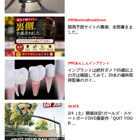
[PR]BettingBreakDown
競馬予想サイトの裏側、全部書きま
した。
[PR]あんしんインプラント
インプラントは絶対ダメ？65歳以上
の方は確認してみて。20名の歯科医
師監修のガイ...
SKATE
2/4（土）開催決定!ガールズ・スケ
ートボードDVD最新作「QUIT YOU
R ...