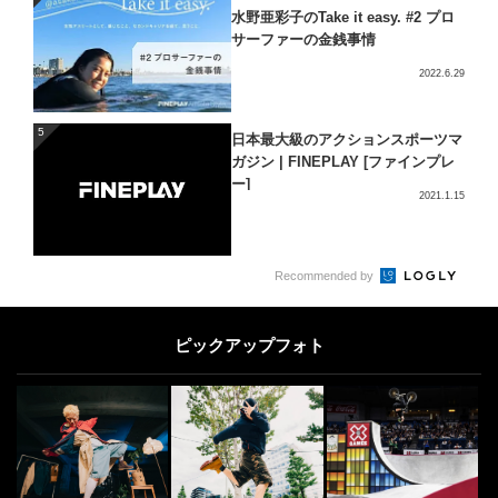
水野亜彩子のTake it easy. #2 プロ
サーファーの金銭事情
2022.6.29
5
5
日本最大級のアクションスポーツマ
ガジン | FINEPLAY [ファインプレ
ー]
2021.1.15
SURF
6
6
Recommended by
BILLABONGがサーフキャンプやア
ウトドアシーンを目的とした「BIL
ピックアップフォト
LABO...
2020.9.17
OTHERS
7
7
【独占インタビュー】プロサーファ
ー福島寿実子