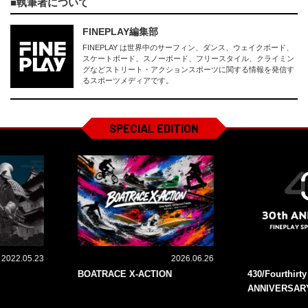
執筆者について
FINEPLAY編集部
FINEPLAY は世界中のサーフィン、ダンス、ウェイクボード、
スケートボード、スノーボード、フリースタイル、クライミン
グなどストリート・アクションスポーツに関する情報を発信す
るスポーツメディアです。
SPECIAL EDITION
2022.05.23
2026.06.26
BOATRACE X-ACTION
430/Fourthirt
ANNIVERSAR