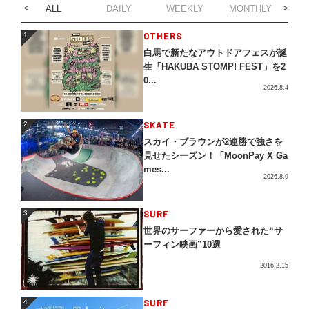
ALL
DAILY
WEEKLY
MONTHLY
1
OTHERS
1
白馬で新たなアウトドアフェスが誕
生「HAKUBA STOMP! FEST」を2
0...
2026.8.4
2
SKATE
2
スカイ・ブラウンが2連勝で強さを
見せたシーズン！「MoonPay X Ga
mes...
2026.8.9
3
SURF
3
世界のサーファーから愛された“サ
ーフィン映画”10選
2016.2.15
4
SURF
4