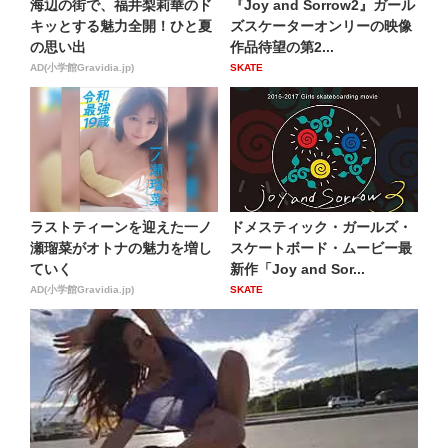
海辺の街で、福井梨莉華のド
『Joy and Sorrow2』ガール
キッとする魅力全開！ひと夏
ズスケーターオンリーの映像
の思い出
作品待望の第2...
AD(小学館Gravidia.jp)
SKATE
ラストティーンを迎えた一ノ
ドメスティック・ガールズ・
瀬瑠菜がオトナの魅力を増し
スケートボード・ムービー最
ていく
新作「Joy and Sor...
AD(小学館Gravidia.jp)
SKATE