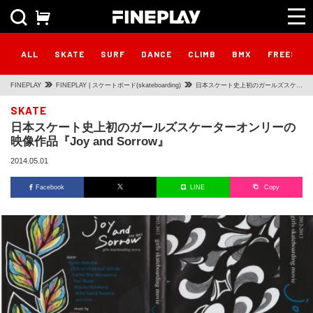
ALL
SKATE
SURF
DANCE
CLIMB
BMX
FREESTY
FINEPLAY
FINEPLAY | スケートボード(skateboarding)
日本スケート史上初のガールズスケー
ターオンリーの映像作品『Joy and
SKATE
日本スケート史上初のガールズスケーターオンリーの
Sorrow』
映像作品『Joy and Sorrow』
2014.05.01
Facebook
LINE
Copy