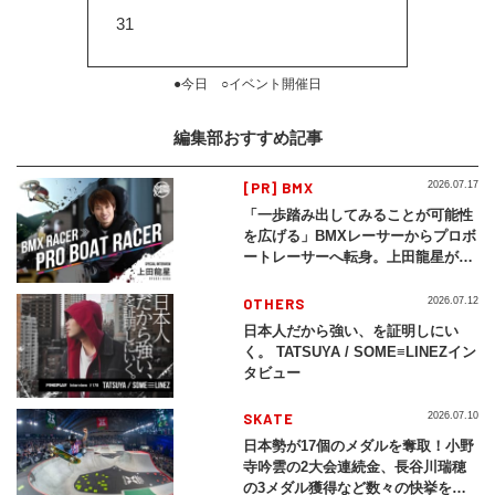
31
●今日 ○イベント開催日
編集部おすすめ記事
[PR] BMX
2026.07.17
「一歩踏み出してみることが可能性
を広げる」BMXレーサーからプロボ
ートレーサーへ転身。上田龍星が体
現する挑戦の軌跡
OTHERS
2026.07.12
日本人だから強い、を証明しにい
く。 TATSUYA / SOME≡LINEZイン
タビュー
SKATE
2026.07.10
日本勢が17個のメダルを奪取！小野
寺吟雲の2大会連続金、長谷川瑞穂
の3メダル獲得など数々の快挙をプ