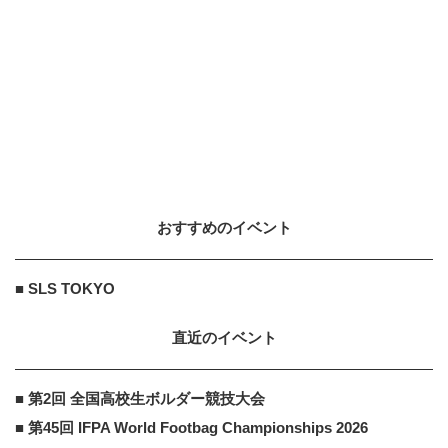
PR
“修正ほぼなし”お尻フェチ全編完全
新作の「お尻特化写真集」
あんしんインプラント
PR
PR
インプラントは絶対ダメ？65歳以上
の方は確認してみて。20名の歯科医
師監修のガイ...
おすすめのイベント
■ SLS TOKYO
直近のイベント
■ 第2回 全国高校生ボルダー競技大会
■ 第45回 IFPA World Footbag Championships 2026