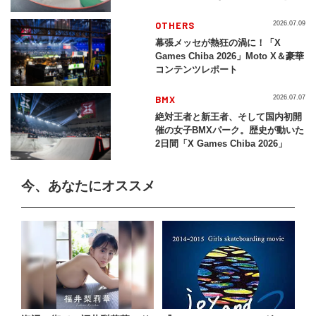
レイバック「X Games Chiba
2026」
OTHERS
2026.07.09
幕張メッセが熱狂の渦に！「X
Games Chiba 2026」Moto X＆豪華
コンテンツレポート
BMX
2026.07.07
絶対王者と新王者、そして国内初開
催の女子BMXパーク。歴史が動いた
2日間「X Games Chiba 2026」
今、あなたにオススメ