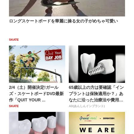
ロングスケートボードを華麗に操る女の子がめちゃ可愛い
SKATE
2/4（土）開催決定!ガール
65歳以上の方は要確認「イン
ズ・スケートボードDVD最新
プラントは保険適用か？」あ
作「QUIT YOUR ...
なたに沿った治療法や費用
を...
SKATE
AD(あんしんインプラント)