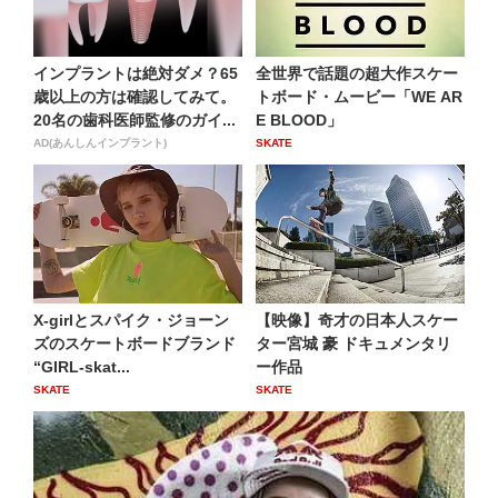
インプラントは絶対ダメ？65
全世界で話題の超大作スケー
歳以上の方は確認してみて。
トボード・ムービー「WE AR
20名の歯科医師監修のガイ...
E BLOOD」
AD(あんしんインプラント)
SKATE
X-girlとスパイク・ジョーン
【映像】奇才の日本人スケー
ズのスケートボードブランド
ター宮城 豪 ドキュメンタリ
“GIRL-skat...
ー作品
SKATE
SKATE