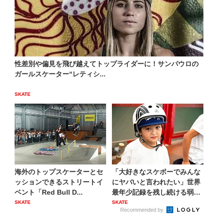
性差別や偏見を飛び越えてトップライダーに！サンパウロの
ガールスケーター“レティシ...
SKATE
海外のトップスケーターとセ
「大好きなスケボーでみんな
ッションできるストリートイ
にヤバいと言われたい」世界
ベント「Red Bull D...
最年少記録を残し続ける弱冠
9...
SKATE
SKATE
Recommended by