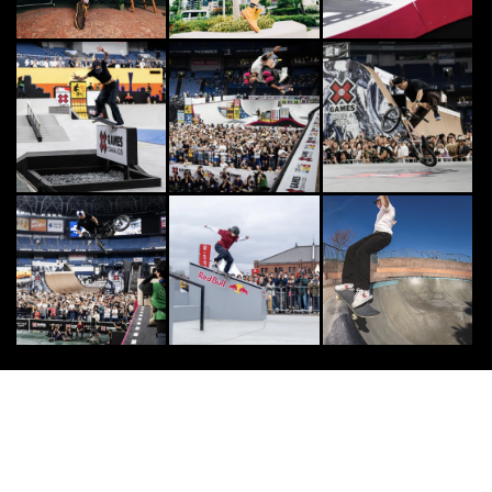
2016.11.4
CULTURE
8
8
「エア ジョーダン 1って何がいい
の？」 コレクターがビギナー向け
にわかりやすく...
2022.11.11
SKATE
9
9
業界人スケーター・パパラッチ！根
底にあるのは「若い頃からのヒーロ
ーのスタイル」
2024.2.22
DANCE
10
10
国内屈指のバトラーが渋谷に集結！
HIPHOPの真髄を体感する「SELL
OUT J...
2026.1.16
小学館GRAVIDIA.JP
PR