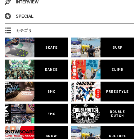
INTERVIEW
SPECIAL
カテゴリ
SKATE
SURF
DANCE
CLIMB
BMX
FREESTYLE
DOUBLE
FMX
DUTCH
SNOW
CULTURE