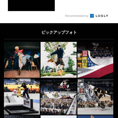
PARKOUR
6
6
Recommended by
国内最大規模のパルクール施設MIS
SION PARKOUR PARK TOKYO...
ピックアップフォト
2020.3.16
DANCE
7
7
世界最高峰のダンスコンテストの日
本大会 『ALL JAPAN HIPHOP D
A...
2026.3.11
SURF
8
8
カリフォルニアのサーファー愛用
「オールグッド」の日焼け止めがサ
ンゴ礁を救うワケ
2023.10.12
[PR] OTHERS
9