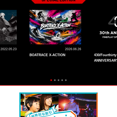
2022.05.23
2026.06.26
BOATRACE X-ACTION
430/Fourthirt
ANNIVERSAR