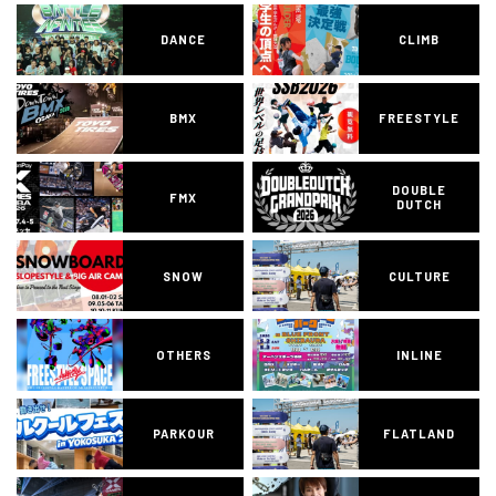
DANCE
CLIMB
BMX
FREESTYLE
DOUBLE
FMX
DUTCH
SNOW
CULTURE
OTHERS
INLINE
PARKOUR
FLATLAND