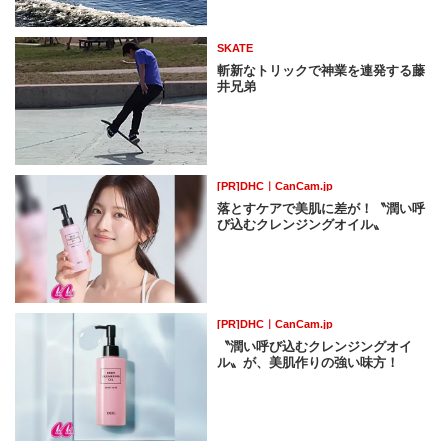
SKATE
斬新なトリックで神業を連発する藤
井兄弟
[PR]DHC｜CanCam.jp
落とすケアで美肌に差が！〝潤い呼
び込むクレンジングオイル〟
[PR]DHC｜CanCam.jp
〝潤い呼び込むクレンジングオイ
ル〟が、美肌作りの強い味方！