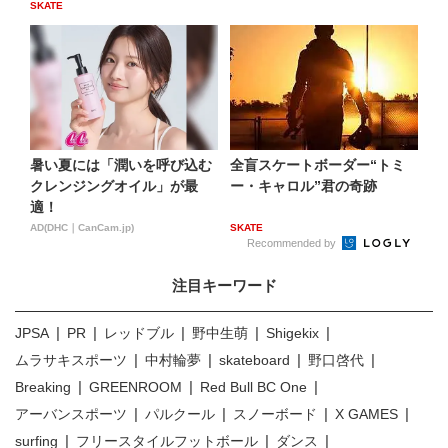
SKATE
暑い夏には「潤いを呼び込む
全盲スケートボーダー“トミ
クレンジングオイル」が最
ー・キャロル”君の奇跡
適！
AD(DHC｜CanCam.jp)
SKATE
Recommended by
注目キーワード
JPSA
PR
レッドブル
野中生萌
Shigekix
ムラサキスポーツ
中村輪夢
skateboard
野口啓代
Breaking
GREENROOM
Red Bull BC One
アーバンスポーツ
パルクール
スノーボード
X GAMES
surfing
フリースタイルフットボール
ダンス