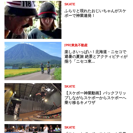
SKATE
ふらりと現れたおじいちゃんがスケ
ボーで神業連発！
[PR]東急不動産
楽しさいっぱい！北海道・ニセコで
避暑の夏旅 絶景とアクティビティが
揃う「ニセコ東...
SKATE
【スケボー神業動画】バックフリッ
プしながらスケボーからスケボーへ
乗り移るキメワザ
SKATE