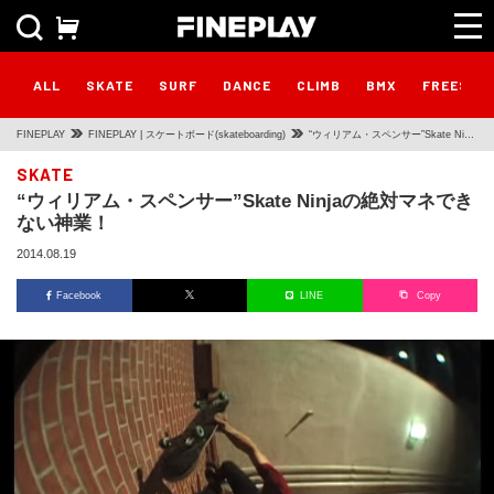
ALL
SKATE
SURF
DANCE
CLIMB
BMX
FREESTY
FINEPLAY
FINEPLAY | スケートボード(skateboarding)
“ウィリアム・スペンサー”Skate Ninja
の絶対マネできない神業！
SKATE
“ウィリアム・スペンサー”Skate Ninjaの絶対マネでき
ない神業！
2014.08.19
Facebook
LINE
Copy