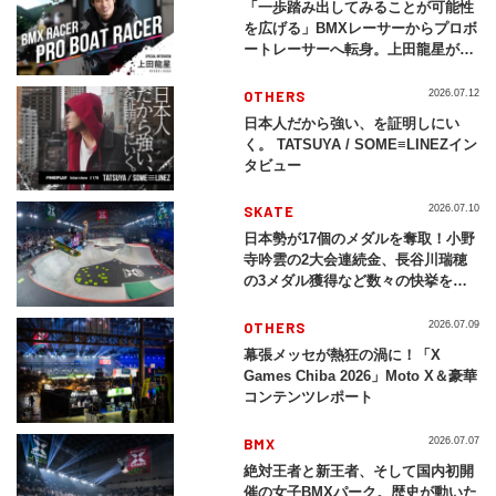
「一歩踏み出してみることが可能性
を広げる」BMXレーサーからプロボ
ートレーサーへ転身。上田龍星が体
現する挑戦の軌跡
OTHERS
2026.07.12
日本人だから強い、を証明しにい
く。 TATSUYA / SOME≡LINEZイン
タビュー
SKATE
2026.07.10
日本勢が17個のメダルを奪取！小野
寺吟雲の2大会連続金、長谷川瑞穂
の3メダル獲得など数々の快挙をプ
レイバック「X Games Chiba
2026」
OTHERS
2026.07.09
幕張メッセが熱狂の渦に！「X
Games Chiba 2026」Moto X＆豪華
コンテンツレポート
BMX
2026.07.07
絶対王者と新王者、そして国内初開
催の女子BMXパーク。歴史が動いた