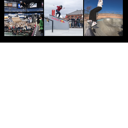
9
白馬観光開発が「白馬のオールシー
ズンマウンテンリゾート化 」に向
けた事業戦略を発...
2019.3.19
CULTURE
10
10
「エア ジョーダン 1って何がいい
の？」 コレクターがビギナー向け
にわかりやすく...
2022.11.11
愛知県共済生活協同組合
PR
PR
ライフ共済は月々500円で入院・手
術・死亡を保障
愛知県共済生活協同組合
PR
PR
月々500円からの安心。ライフ共済
は85歳まで保障