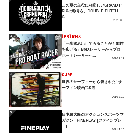
この夏の主役に相応しいGRAND P
RIXの称号を。DOUBLE DUTCH
G...
2026.8.8
3
[PR] BMX
3
「一歩踏み出してみることが可能性
を広げる」BMXレーサーからプロ
ボートレーサーへ...
2026.7.17
4
SURF
4
世界のサーファーから愛された“サ
ーフィン映画”10選
2016.2.15
5
5
日本最大級のアクションスポーツマ
ガジン | FINEPLAY [ファインプレ
ー]
2021.1.15