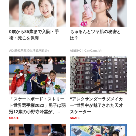
0歳から85歳まで入院・手
ちゅるんとツヤ肌の秘密と
術・死亡を保障
は？
AD(愛知県共済生活協同組合)
AD(DHC｜CanCam.jp)
「スケートボード・ストリー
“アレクサンダーラダメイカ
ト世界選手権2022」男子は弱
ー”世界中が魅了された天才
冠12歳の小野寺吟雲が、...
スケーター
SKATE
SKATE