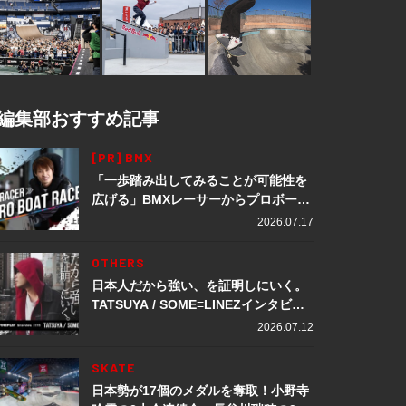
編集部おすすめ記事
[PR] BMX
「一歩踏み出してみることが可能性を
広げる」BMXレーサーからプロボート
レーサーへ転身。上田龍星が体現する
2026.07.17
挑戦の軌跡
OTHERS
日本人だから強い、を証明しにいく。
TATSUYA / SOME≡LINEZインタビュ
ー
2026.07.12
SKATE
日本勢が17個のメダルを奪取！小野寺