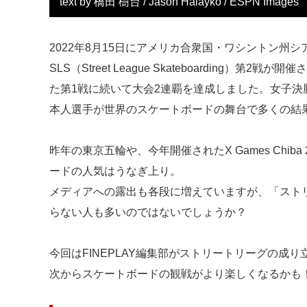
text by 橋田 樹台 / Jason Halayko / ESPN Images
2022年8月15日にアメリカ合衆国・ワシントン州
SLS（Street League Skateboarding）第2
た第1戦に続いて大会2連覇を達成しました。女子決
本人選手が世界のスケートボードの舞台で多くの結
昨年の東京五輪や、今年開催されたX Games Chi
ードの人気はうなぎ上り。
メディアへの露出も各段に増えていますが、「スト
らない人も多いのではないでしょうか？
今回はFINEPLAY編集部がストリートリーグの成
次からスケートボードの観戦がより楽しくなるかも