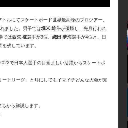
シアトルにてスケートボード世界最高峰のプロツアー、
戦が開催されました。男子では
堀米 雄斗
が優勝し、先月行われ
勝では
西矢 椛
選手が3位、
織田 夢海
選手が4位と、日
果を残しています。
ba 2022で日本人選手の目覚ましい活躍からスケートボ
リートリーグ」と耳にしてもイマイチどんな大会が知
り立ちから解説します。
！