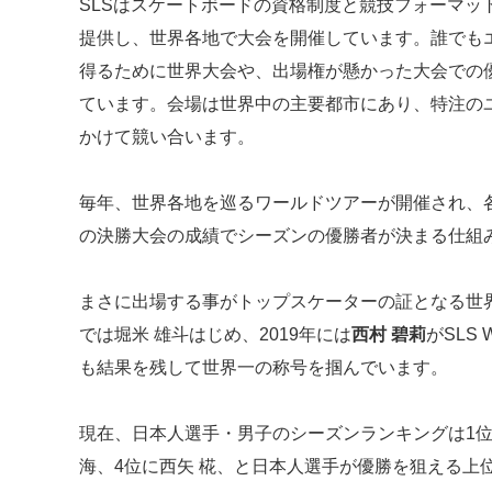
SLSはスケートボードの資格制度と競技フォーマッ
提供し、世界各地で大会を開催しています。誰でも
得るために世界大会や、出場権が懸かった大会での
ています。会場は世界中の主要都市にあり、特注の
かけて競い合います。
毎年、世界各地を巡るワールドツアーが開催され、
の決勝大会の成績でシーズンの優勝者が決まる仕組
まさに出場する事がトップスケーターの証となる世
では堀米 雄斗はじめ、2019年には
西村 碧莉
がSLS 
も結果を残して世界一の称号を掴んでいます。
現在、日本人選手・男子のシーズンランキングは1位 堀
海、4位に西矢 椛、と日本人選手が優勝を狙える上