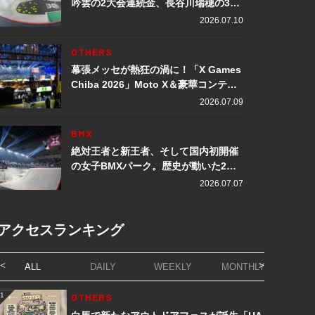
吟雲の2大会連続金、長谷川瑞穂の3メ
ダル獲得など数々の快挙をプレイバッ
2026.07.10
ク「X Games Chiba 2026」
OTHERS
幕張メッセが熱狂の渦に！「X Games
Chiba 2026」Moto X＆豪華コンテン
ツレポート
2026.07.09
BMX
絶対王者と新王者、そして国内初開催
の女子BMXパーク。歴史が動いた2日
間「X Games Chiba 2026」
2026.07.07
アクセスランキング
ALL
DAILY
WEEKLY
MONTHLY
1
OTHERS
1