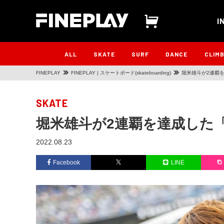
I
ALL
SKATE
SURF
DANCE
CLIM
FINEPLAY
FINEPLAY | スケートボード(skateboarding)
堀米雄斗が2連覇
SKATE
堀米雄斗が2連覇を達成した
2022.08.23
Facebook
LINE