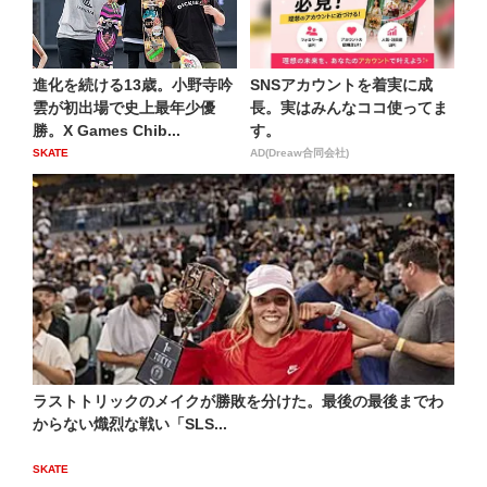
進化を続ける13歳。小野寺吟
SNSアカウントを着実に成
雲が初出場で史上最年少優
長。実はみんなココ使ってま
勝。X Games Chib...
す。
SKATE
AD(Dreaw合同会社)
ラストトリックのメイクが勝敗を分けた。最後の最後までわ
からない熾烈な戦い「SLS...
SKATE