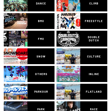
DANCE
CLIMB
BMX
FREESTYLE
DOUBLE
FMX
DUTCH
SNOW
CULTURE
OTHERS
INLINE
PARKOUR
FLATLAND
PARK
RACE