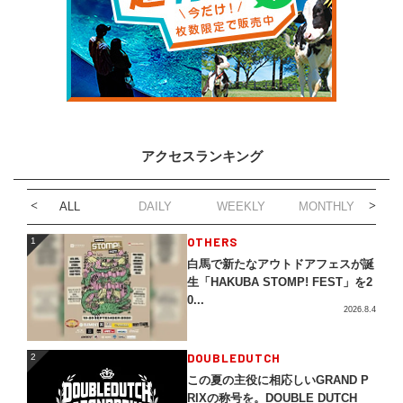
アクセスランキング
ALL
DAILY
WEEKLY
MONTHLY
1
OTHERS
1
白馬で新たなアウトドアフェスが誕
生「HAKUBA STOMP! FEST」を2
0...
2026.8.4
2
DOUBLEDUTCH
2
この夏の主役に相応しいGRAND P
RIXの称号を。DOUBLE DUTCH