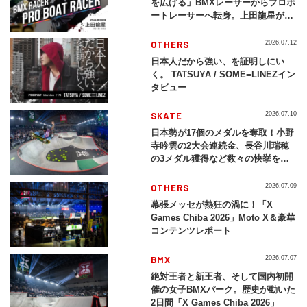
を広げる」BMXレーサーからプロボ
ートレーサーへ転身。上田龍星が体
現する挑戦の軌跡
OTHERS
2026.07.12
日本人だから強い、を証明しにい
く。 TATSUYA / SOME≡LINEZイン
タビュー
SKATE
2026.07.10
日本勢が17個のメダルを奪取！小野
寺吟雲の2大会連続金、長谷川瑞穂
の3メダル獲得など数々の快挙をプ
レイバック「X Games Chiba
2026」
OTHERS
2026.07.09
幕張メッセが熱狂の渦に！「X
Games Chiba 2026」Moto X＆豪華
コンテンツレポート
BMX
2026.07.07
絶対王者と新王者、そして国内初開
催の女子BMXパーク。歴史が動いた
2日間「X Games Chiba 2026」