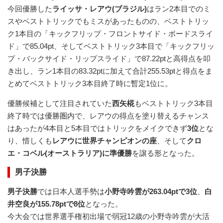
今回優勝した
ライッサ・レアウ(ブラジル)
はラン2本目でのミ
スやベストトリックでもミスがあったものの、ベストトリッ
ク1本目の「キックフリップ・フロントサイド・ボードスライ
ド」で85.04pt、そしてベストトリック3本目で「キックフリッ
プ・バックサイド・リップスライド」で87.22ptと高得点を叩
き出し、ラン1本目の83.32ptに加えて合計255.53ptと得点をま
とめてベストトリック3本目終了時に暫定1位に。
優勝候補として注目されていた
西矢椛
もベストトリック3本目
終了時では優勝圏内で、レアウの得点を塗り替えるチャンス
はあったが4本目と5本目ではトリックをメイクできず
3位
とな
り、惜しくも
レアウに世界チャンピオンの座
、そして
クロ
エ・コベル(オーストラリア)に準優勝
を譲る形となった。
男子決勝
男子決勝
では日本人選手勢は
小野寺吟雲が263.04ptで3位
、
白
井空良が155.78ptで8位
となった。
今大会では世界選手権初出場で弱冠12歳の小野寺吟雲が大活