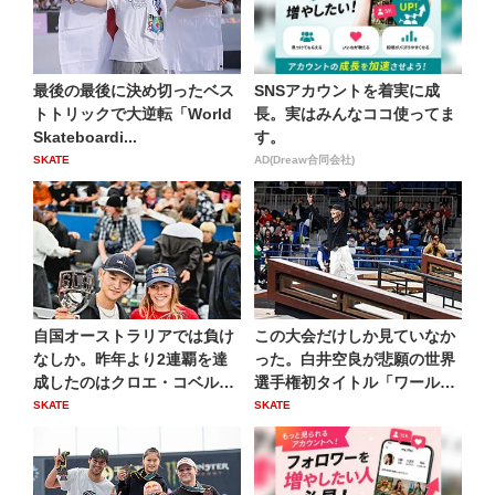
最後の最後に決め切ったベス
SNSアカウントを着実に成
トトリックで大逆転「World
長。実はみんなココ使ってま
Skateboardi...
す。
SKATE
AD(Dreaw合同会社)
自国オーストラリアでは負け
この大会だけしか見ていなか
なしか。昨年より2連覇を達
った。白井空良が悲願の世界
成したのはクロエ・コベル
選手権初タイトル「ワールド
「S...
ス...
SKATE
SKATE