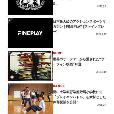
G...
2026.8.8
3
3
日本最大級のアクションスポーツマ
ガジン | FINEPLAY [ファインプレ
ー]
2021.1.15
4
SURF
4
世界のサーファーから愛された“サ
ーフィン映画”10選
2016.2.15
5
DANCE
5
岡山大学教育学部附属小学校にて
「ブレイキンバトル」を素材とした
体育授業を公開！
2025.3.4