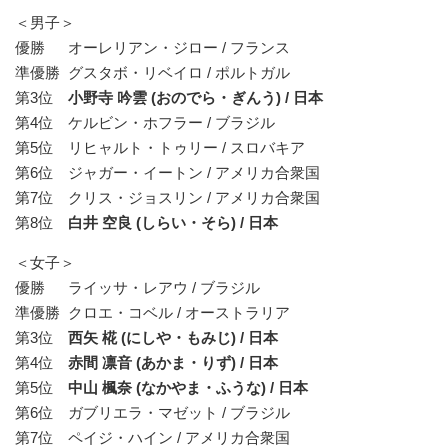
＜男⼦＞
優勝 オーレリアン・ジロー / フランス
準優勝 グスタボ・リベイロ / ポルトガル
第3位
小野寺 吟雲 (おのでら・ぎんう) / 日本
第4位 ケルビン・ホフラー / ブラジル
第5位 リヒャルト・トゥリー / スロバキア
第6位 ジャガー・イートン / アメリカ合衆国
第7位 クリス・ジョスリン / アメリカ合衆国
第8位
白井 空良 (しらい・そら) / 日本
＜⼥⼦＞
優勝 ライッサ・レアウ / ブラジル
準優勝 クロエ・コベル / オーストラリア
第3位
西矢 椛 (にしや・もみじ) / 日本
第4位
赤間 凛音 (あかま・りず)
/ 日本
第5位
中山 楓奈 (なかやま・ふうな) / 日本
第6位 ガブリエラ・マゼット / ブラジル
第7位 ペイジ・ハイン / アメリカ合衆国