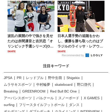
波乱の展開の中で強さを見せ
日本人選手勢の追随をかわ
たのは赤間凛音と吉沢恋「オ
し、優勝を勝ち取ったのはブ
リンピック予選シリーズ(O
ラジルのライッサ・レアウ
Q...
「20...
SKATE
SKATE
Recommended by
注目キーワード
JPSA
PR
レッドブル
野中生萌
Shigekix
ムラサキスポーツ
中村輪夢
skateboard
野口啓代
Breaking
GREENROOM
Red Bull BC One
アーバンスポーツ
パルクール
スノーボード
X GAMES
surfing
フリースタイルフットボール
ダンス
ボルダリング
ダブルダッチ
クライミング
INTERVIEW