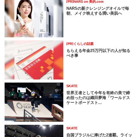
[PR]NARS on 美的.com
NARSの新クレンジングオイルで毎
朝、メイク映えする潤い美肌へ
[PR]くらしの話題
もらえる年金25万円以下の人が知る
べき事
SKATE
世界王者として今年を有終の美で締
め括ったのは織田夢海「ワールドス
ケートボードスト...
SKATE
自国ブラジルに捧げた2連覇。ライッ