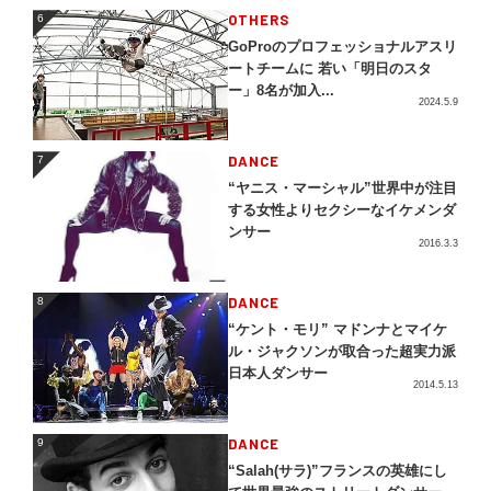
OTHERS
6
6
GoProのプロフェッショナルアスリ
ートチームに 若い「明日のスタ
ー」8名が加入...
2024.5.9
DANCE
7
7
“ヤニス・マーシャル”世界中が注目
する女性よりセクシーなイケメンダ
ンサー
2016.3.3
DANCE
8
8
“ケント・モリ” マドンナとマイケ
ル・ジャクソンが取合った超実力派
日本人ダンサー
2014.5.13
DANCE
9
9
“Salah(サラ)”フランスの英雄にし