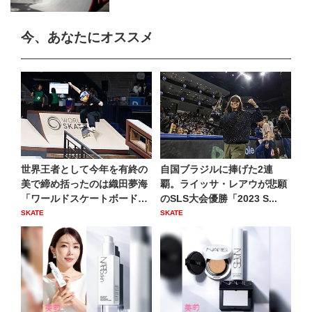
今、あなたにオススメ
世界王者として今年を有終の
自国ブラジルに捧げた2連
美で締め括ったのは織田夢海
覇。ライッサ・レアウが悲願
「ワールドスケートボードス
のSLS大会優勝「2023 S...
ト...
SKATE
SKATE