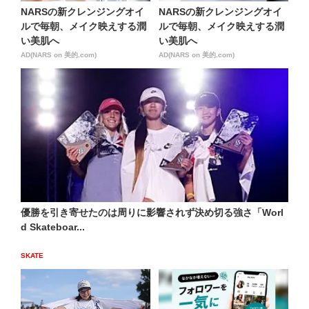
NARSの新クレンジングオイ
NARSの新クレンジングオイ
ルで毎朝、メイク映えする潤
ルで毎朝、メイク映えする潤
い美肌へ
い美肌へ
AD(NARS on 美的.com)
AD(NARS on 美的.com)
優勝を引き寄せたのは周りに影響されず決め切る強さ「Worl
d Skateboar...
SKATE