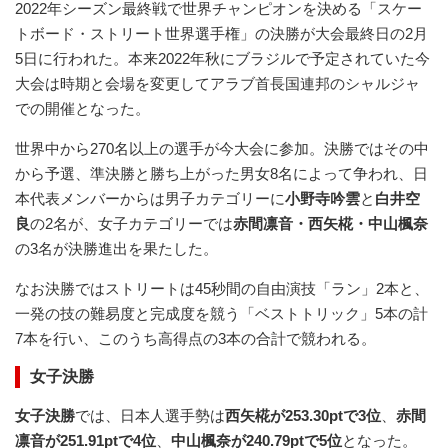
2022年シーズン最終戦で世界チャンピオンを決める「スケー
トボード・ストリート世界選手権」の決勝が大会最終日の2月
5日に行われた。本来2022年秋にブラジルで予定されていた今
大会は時期と会場を変更してアラブ首長国連邦のシャルジャ
での開催となった。
世界中から270名以上の選手が今大会に参加。決勝ではその中
から予選、準決勝と勝ち上がった男女8名によって争われ、日
本代表メンバーからは男子カテゴリーに
小野寺吟雲
と
白井空
良
の2名が、女子カテゴリーでは
赤間凛音・西矢椛・中山楓奈
の3名が決勝進出を果たした。
なお決勝ではストリートは45秒間の自由演技「ラン」2本と、
一発の技の難易度と完成度を競う「ベストトリック」5本の計
7本を行い、このうち高得点の3本の合計で競われる。
女子決勝
女子決勝
では、日本人選手勢は
西矢椛が253.30ptで3位
、
赤間
凛音が251.91ptで4位
、
中山楓奈が240.79ptで5位
となった。