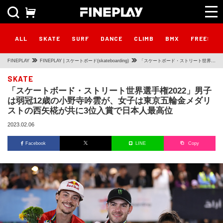
ALL
SKATE
SURF
DANCE
CLIMB
BMX
FREESTY
FINEPLAY
FINEPLAY | スケートボード(skateboarding)
「スケートボード・ストリート世界選
手権2022」男子は弱冠12歳の小野寺
SKATE
「スケートボード・ストリート世界選手権2022」男子
吟雲が、女子は東京五輪金メダリスト
は弱冠12歳の小野寺吟雲が、女子は東京五輪金メダリ
の西矢椛が共に3位入賞で日本人最高
ストの西矢椛が共に3位入賞で日本人最高位
位
2023.02.06
Facebook
LINE
Copy