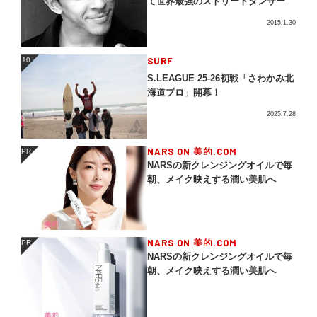
て世界最強のストリートダンサー
2015.1.30
SURF
10
10
S.LEAGUE 25-26初戦「さわかみ北
海道プロ」開幕！
2025.7.28
NARS ON 美的.COM
PR
PR
NARSの新クレンジングオイルで毎
朝、メイク映えする潤い美肌へ
NARS ON 美的.COM
PR
PR
NARSの新クレンジングオイルで毎
朝、メイク映えする潤い美肌へ