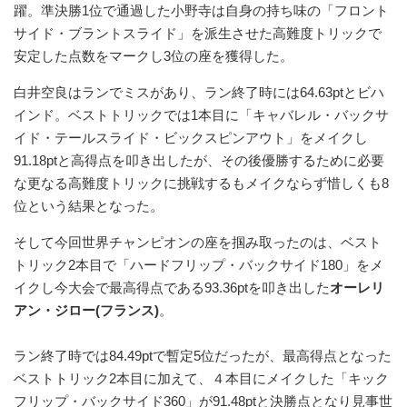
躍。準決勝1位で通過した小野寺は自身の持ち味の「フロント
サイド・ブラントスライド」を派生させた高難度トリックで
安定した点数をマークし3位の座を獲得した。
白井空良はランでミスがあり、ラン終了時には64.63ptとビハ
インド。ベストトリックでは1本目に「キャバレル・バックサ
イド・テールスライド・ビックスピンアウト」をメイクし
91.18ptと高得点を叩き出したが、その後優勝するために必要
な更なる高難度トリックに挑戦するもメイクならず惜しくも8
位という結果となった。
そして今回世界チャンピオンの座を掴み取ったのは、ベスト
トリック2本目で「ハードフリップ・バックサイド180」をメ
イクし今大会で最高得点である93.36ptを叩き出した
オーレリ
アン・ジロー(フランス)
。
ラン終了時では84.49ptで暫定5位だったが、最高得点となった
ベストトリック2本目に加えて、４本目にメイクした「キック
フリップ・バックサイド360」が91.48ptと決勝点となり見事世