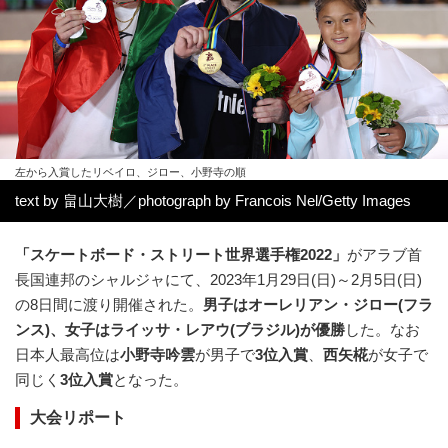
左から入賞したリベイロ、ジロー、小野寺の順
text by 畠山大樹／photograph by Francois Nel/Getty Images
「スケートボード・ストリート世界選手権2022」
がアラブ首
長国連邦のシャルジャにて、2023年1月29日(日)～2月5日(日)
の8日間に渡り開催された。
男子はオーレリアン・ジロー(フラ
ンス)、女子はライッサ・レアウ(ブラジル)が優勝
した。なお
日本人最高位は
小野寺吟雲
が男子で
3位入賞
、
西矢椛
が女子で
同じく
3位入賞
となった。
大会リポート