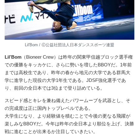
Lil′Bom / Ⓒ公益社団法⼈⽇本ダンススポーツ連盟
Lil’Bom
（Bioneer Crew）は昨年の関東甲信越ブロック選手権
での優勝をキッカケに、さらに勢いを増したBBOYだ。1年前
までは高校生であり、昨年の春から地元の大学である群馬大
学に進学した現役の大学1年生である。JDSF強化選手であ
り、前回の全日本では3位まで登り詰めている。
スピード感とキレを兼ね備えたパワームーブを武器とし、そ
の完成度は正に国内トップレベルである。
大学生になり、より経験値を積むことで今後の更なる飛躍が
楽しみなBBOYだ。今年は昨年の全日本より順位を上げ、決勝
戦に進むことが出来るか注目していきたい。