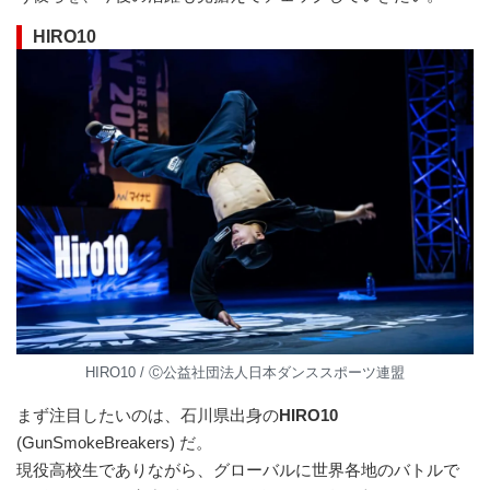
HIRO10
HIRO10 / Ⓒ公益社団法⼈⽇本ダンススポーツ連盟
まず注目したいのは、石川県出身の
HIRO10
(GunSmokeBreakers) だ。
現役高校生でありながら、グローバルに世界各地のバトルで