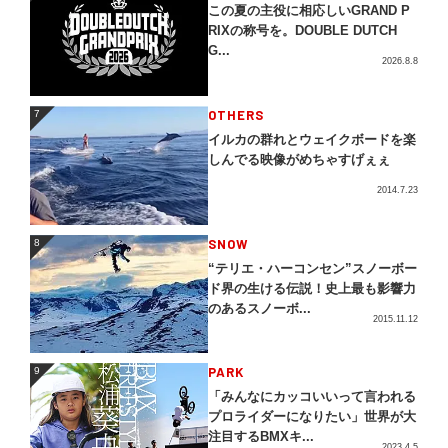
この夏の主役に相応しいGRAND P
RIXの称号を。DOUBLE DUTCH
G...
2026.8.8
OTHERS
7
7
イルカの群れとウェイクボードを楽
しんでる映像がめちゃすげぇぇ
2014.7.23
SNOW
8
8
“テリエ・ハーコンセン”スノーボー
ド界の生ける伝説！史上最も影響力
のあるスノーボ...
2015.11.12
PARK
9
9
「みんなにカッコいいって言われる
プロライダーになりたい」世界が大
注目するBMXキ...
2023.4.5