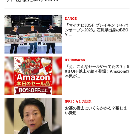
DANCE
『マイナビJDSF ブレイキン ジャパ
ンオープン2023』石川県出身のBBO
Y ...
[PR]Amazon
「え、こんなセールやってたの？」8
0％OFF以上が続々登場！Amazonの
本気が...
[PR]くらしの話題
お墓の撤去にいくらかかる？墓じま
い費用