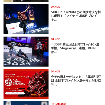
DANCE
SHIGEKIXがNORIとの直接対決を制
し優勝！「マイナビ JDSF ブレイ
キ...
DANCE
「JDSF 第三回全日本ブレイキン選
手権」Shigekixが二連覇、BGIRL
は...
DANCE
今年の日本一が決まる！「JDSF 第7
回 全日本ブレイキン選手権」が2月2
8日、...
[PR]Amazon