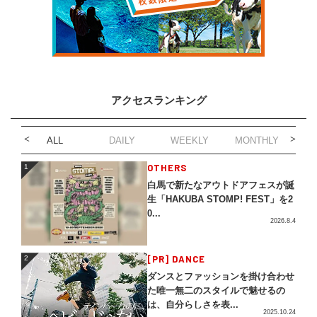
アクセスランキング
ALL
DAILY
WEEKLY
MONTHLY
1
OTHERS
1
白馬で新たなアウトドアフェスが誕
生「HAKUBA STOMP! FEST」を2
0...
2026.8.4
2
[PR] DANCE
2
ダンスとファッションを掛け合わせ
た唯一無二のスタイルで魅せるの
は、自分らしさを表...
2025.10.24