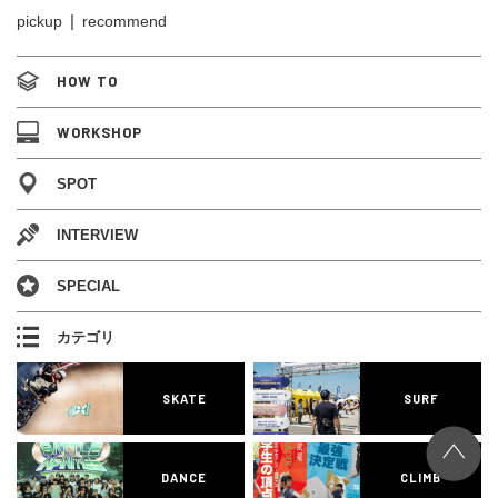
pickup
recommend
HOW TO
WORKSHOP
SPOT
INTERVIEW
SPECIAL
カテゴリ
SKATE
SURF
DANCE
CLIMB