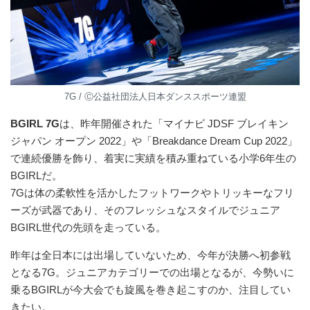
7G / Ⓒ公益社団法⼈⽇本ダンススポーツ連盟
BGIRL 7G
は、昨年開催された「マイナビ JDSF ブレイキン
ジャパン オープン 2022」や「Breakdance Dream Cup 2022」
で連続優勝を飾り、着実に実績を積み重ねている小学6年生の
BGIRLだ。
7Gは体の柔軟性を活かしたフットワークやトリッキーなフリ
ーズが武器であり、そのフレッシュなスタイルでジュニア
BGIRL世代の先頭を走っている。
昨年は全日本には出場していないため、今年が決勝へ初参戦
となる7G。ジュニアカテゴリーでの出場となるが、今勢いに
乗るBGIRLが今大会でも旋風を巻き起こすのか、注目してい
きたい。