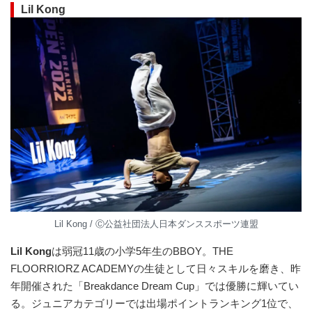
Lil Kong
Lil Kong / Ⓒ公益社団法⼈⽇本ダンススポーツ連盟
Lil Kong
は弱冠11歳の小学5年生のBBOY。THE
FLOORRIORZ ACADEMYの生徒として日々スキルを磨き、昨
年開催された「Breakdance Dream Cup」では優勝に輝いてい
る。ジュニアカテゴリーでは出場ポイントランキング1位で、