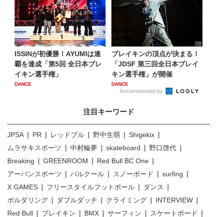
ISSINが初優勝！AYUMIは連
ブレイキンの頂点が決まる！
覇を達成「第5回 全日本ブレ
「JDSF 第三回全日本ブレイ
イキン選手権」
キン選手権」が開催
DANCE
DANCE
Recommended by
注目キーワード
JPSA
PR
レッドブル
野中生萌
Shigekix
ムラサキスポーツ
中村輪夢
skateboard
野口啓代
Breaking
GREENROOM
Red Bull BC One
アーバンスポーツ
パルクール
スノーボード
surfing
X GAMES
フリースタイルフットボール
ダンス
ボルダリング
ダブルダッチ
クライミング
INTERVIEW
Red Bull
ブレイキン
BMX
サーフィン
スケートボード