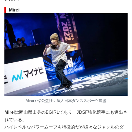
Mirei
Mirei / Ⓒ公益社団法⼈⽇本ダンススポーツ連盟
Mirei
は岡山県出身のBGIRLであり、JDSF強化選手にも選出さ
れている。
ハイレベルなパワームーブも特徴的だが様々なジャンルのダ