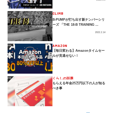
CLIMB
10
10
B-PUMPが打ち出す新ナンバーシリ
ーズ 「THE 18-B TRAINING ...
2022.2.14
AMAZON
PR
PR
【毎日変わる】Amazonタイムセー
ルが見逃せない！
くらしの話題
PR
PR
もらえる年金25万円以下の人が知る
べき事