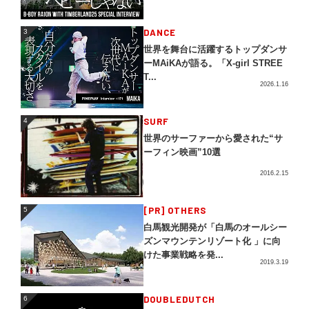
3
DANCE
3
世界を舞台に活躍するトップダンサ
ーMAiKAが語る。「X-girl STREE
T...
2026.1.16
4
SURF
4
世界のサーファーから愛された“サ
ーフィン映画”10選
2016.2.15
5
[PR] OTHERS
5
白馬観光開発が「白馬のオールシー
ズンマウンテンリゾート化 」に向
けた事業戦略を発...
2019.3.19
DOUBLEDUTCH
6
6