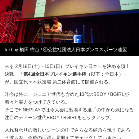
text by 橋田 樹台 / Ⓒ公益社団法⼈⽇本ダンススポーツ連盟
来る 2月18日(土)・19日(日）ブレイキン日本一を決める頂上
決戦、「
第4回全日本ブレイキン選手権
（以下：全日本）」
が、国立代々木競技場 第二体育館にて開催される。
昨今は特に、ジュニア世代も含めた10代のBBOY / BGIRLが
着々と実力をつけてきている。
そこでFINEPLAYでは今大会に出場する選手の中から気になる
注目のティーン世代BBOY / BGIRLをピックアップ。
入れ替わりの激しいシーンの中でさらなる頭角を現すであろ
う彼らを、今後の活躍も見据えてチェックしていきたい。