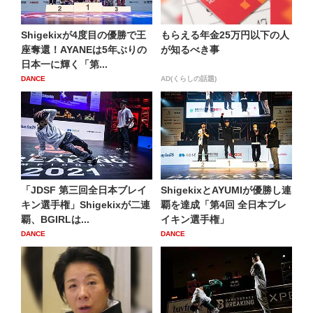
Shigekixが4度目の優勝で王
もらえる年金25万円以下の人
座奪還！AYANEは5年ぶりの
が知るべき事
日本一に輝く「第...
DANCE
AD(くらしの話題)
「JDSF 第三回全日本ブレイ
ShigekixとAYUMIが優勝し連
キン選手権」Shigekixが二連
覇を達成「第4回 全日本ブレ
覇、BGIRLは...
イキン選手権」
DANCE
DANCE