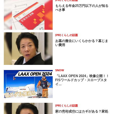
もらえる年金25万円以下の人が知る
べき事
[PR]くらしの話題
お墓の撤去にいくらかかる？墓じま
い費用
SNOW
「LAAX OPEN 2024」映像公開！！
FISワールドカップ・スロープスタ
イ...
[PR]くらしの話題
家の売却成功にはカギがある？家処