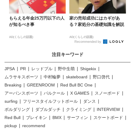
もらえる年金25万円以下の人
家の売却成功にはカギがあ
が知るべき事
る？家処分の基礎知識を解説
AD(くらしの話題)
AD(くらしの話題)
Recommended by
注目キーワード
JPSA
PR
レッドブル
野中生萌
Shigekix
ムラサキスポーツ
中村輪夢
skateboard
野口啓代
Breaking
GREENROOM
Red Bull BC One
アーバンスポーツ
パルクール
X GAMES
スノーボード
surfing
フリースタイルフットボール
ダンス
ボルダリング
ダブルダッチ
クライミング
INTERVIEW
Red Bull
ブレイキン
BMX
サーフィン
スケートボード
pickup
recommend