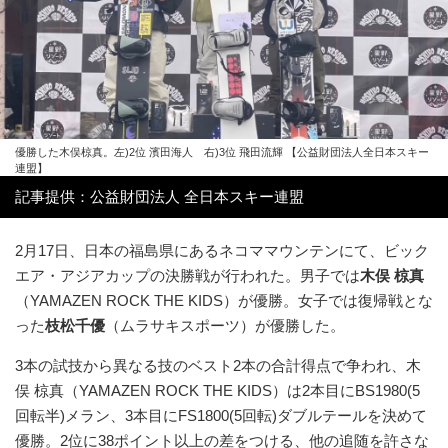
優勝した木俣椋真。左)2位 濱田海人 右)3位 飛田流輝 【公益財団法人全日本スキー
連盟】
記事提供：公益財団法人 全日本スキー連盟
2月17日、日本の福島県にあるネコママウンテンにて、ビック
エア・アジアカップの決勝戦が行われた。男子では
木俣 椋真
（YAMAZEN ROCK THE KIDS）が優勝。女子では復帰戦とな
った
枝松千優
（ムラサキスポーツ）が優勝した。
3本の試技から異なる技のベスト2本の合計得点で争われ、木
俣 椋真（YAMAZEN ROCK THE KIDS）は2本目にBS1980(5
回転半)メラン、3本目にFS1800(5回転)ダブルテールを決めて
優勝。2位に38ポイント以上の差をつける、他の追随を許さな