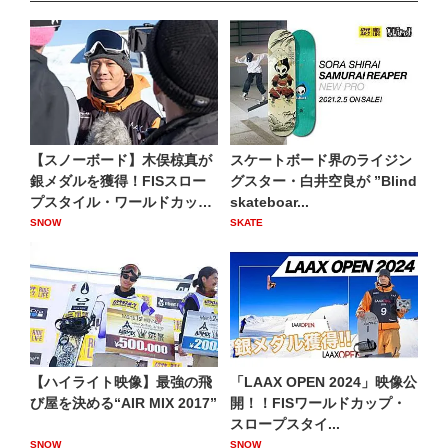
【スノーボード】木俣椋真が
スケートボード界のライジン
銀メダルを獲得！FISスロー
グスター・白井空良が ”Blind
プスタイル・ワールドカッ
skateboar...
プ...
SNOW
SKATE
【ハイライト映像】最強の飛
「LAAX OPEN 2024」映像公
び屋を決める“AIR MIX 2017”
開！！FISワールドカップ・
スロープスタイ...
SNOW
SNOW