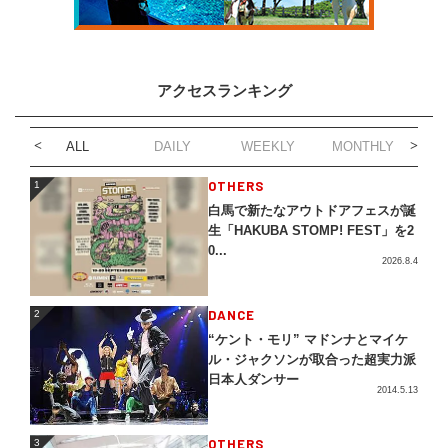
アクセスランキング
ALL
DAILY
WEEKLY
MONTHLY
1
OTHERS
1
白馬で新たなアウトドアフェスが誕
生「HAKUBA STOMP! FEST」を2
0...
2026.8.4
2
DANCE
2
“ケント・モリ” マドンナとマイケ
ル・ジャクソンが取合った超実力派
日本人ダンサー
2014.5.13
3
OTHERS
3