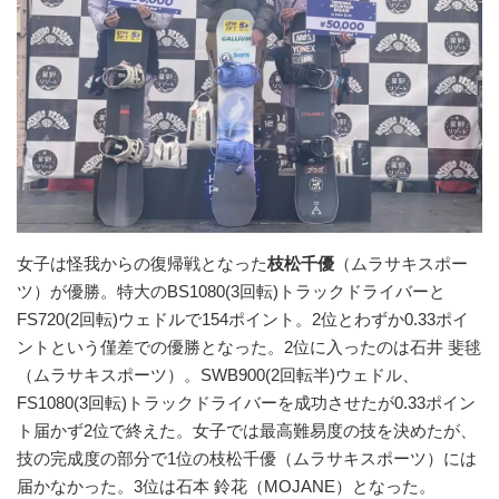
女子は怪我からの復帰戦となった
枝松千優
（ムラサキスポー
ツ）が優勝。特大のBS1080(3回転)トラックドライバーと
FS720(2回転)ウェドルで154ポイント。2位とわずか0.33ポイ
ントという僅差での優勝となった。2位に入ったのは石井 斐毬
（ムラサキスポーツ）。SWB900(2回転半)ウェドル、
FS1080(3回転)トラックドライバーを成功させたが0.33ポイン
ト届かず2位で終えた。女子では最高難易度の技を決めたが、
技の完成度の部分で1位の枝松千優（ムラサキスポーツ）には
届かなかった。3位は石本 鈴花（MOJANE）となった。