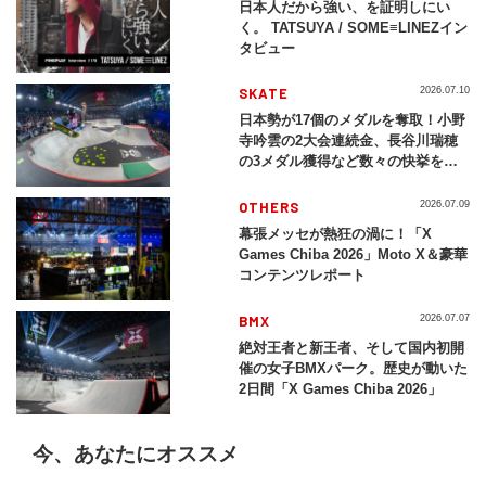
日本人だから強い、を証明しにい
く。 TATSUYA / SOME≡LINEZイン
タビュー
SKATE
2026.07.10
日本勢が17個のメダルを奪取！小野
寺吟雲の2大会連続金、長谷川瑞穂
の3メダル獲得など数々の快挙をプ
レイバック「X Games Chiba
2026」
OTHERS
2026.07.09
幕張メッセが熱狂の渦に！「X
Games Chiba 2026」Moto X＆豪華
コンテンツレポート
BMX
2026.07.07
絶対王者と新王者、そして国内初開
催の女子BMXパーク。歴史が動いた
2日間「X Games Chiba 2026」
今、あなたにオススメ