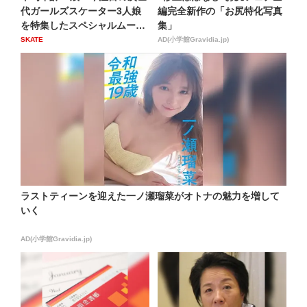
代ガールズスケーター3人娘
編完全新作の「お尻特化写真
を特集したスペシャルムー
集」
ビ...
SKATE
AD(小学館Gravidia.jp)
ラストティーンを迎えた一ノ瀬瑠菜がオトナの魅力を増して
いく
AD(小学館Gravidia.jp)