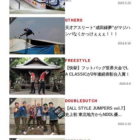
2025.5.23
OTHERS
7
7
天才アスリート“成田緑夢”がマジハ
ンパなくかっけぇぇぇ！！！
2014.8.16
FREESTYLE
8
8
【快挙】フットバッグ世界大会でL
A CLASSICが2年連続表彰台入賞！
2020.8.6
DOUBLEDUTCH
9
9
【ALL STYLE JUMPERS vol.7】
史上初 東北地方からNDDL優...
2020.3.23