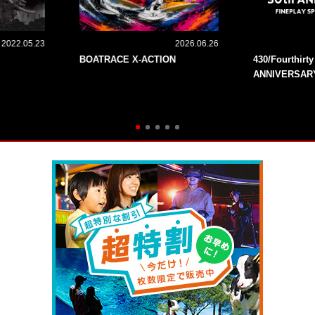
2022.05.23
2026.06.26
BOATRACE X-ACTION
430/Fourthirt
ANNIVERSAR