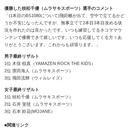
優勝した枝松千優（ムラサキスポーツ）選手のコメント
「(1本目のBS1080について)飛距離が出て、空中で立てるかど
うか不安になったんですが、無事立てて2本目3本目攻める状
況を作れたのは良かったです。いつも練習してるネコママウ
ンテンで優勝できて嬉しいです。いつも応援してくる方々あ
りがとうございます。これからも頑張ります。」
男子最終リザルト
1位 木俣 椋真（YAMAZEN ROCK THE KIDS）
2位 濱田海人（ムラサキスポーツ）
3位 飛田流輝（ウィルレイズ）
女子最終リザルト
1位 枝松千優（ムラサキスポーツ）
2位 石井 斐毬（ムラサキスポーツ）
3位 石本 鈴花(MOJANE）
関連リンク