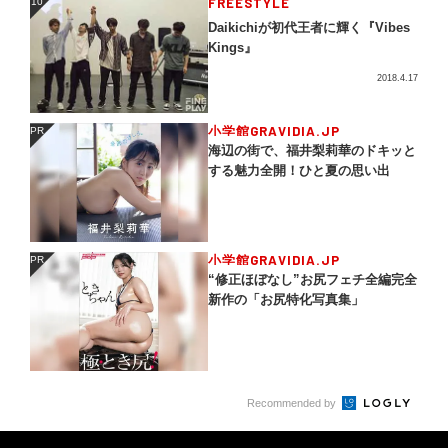
FREESTYLE
10
10
Daikichiが初代王者に輝く『Vibes
Kings』
2018.4.17
小学館GRAVIDIA.JP
PR
PR
海辺の街で、福井梨莉華のドキッと
する魅力全開！ひと夏の思い出
小学館GRAVIDIA.JP
PR
PR
“修正ほぼなし”お尻フェチ全編完全
新作の「お尻特化写真集」
Recommended by