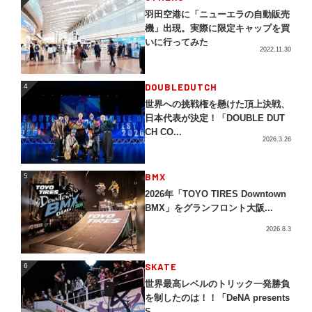
羽田空港に「ニューエラの自動販売
機」出現。実際に限定キャップを買
いに行ってみた
2022.11.30
4
DOUBLEDUTCH
4
世界への挑戦権を懸けた頂上決戦、
日本代表が決定！「DOUBLE DUT
CH CO...
2026.3.26
5
BMX
5
2026年「TOYO TIRES Downtown
BMX」をグランフロント大阪...
2026.8.3
SKATE
6
6
世界最高レベルのトリック一発勝負
を制したのは！！「DeNA presents
S...