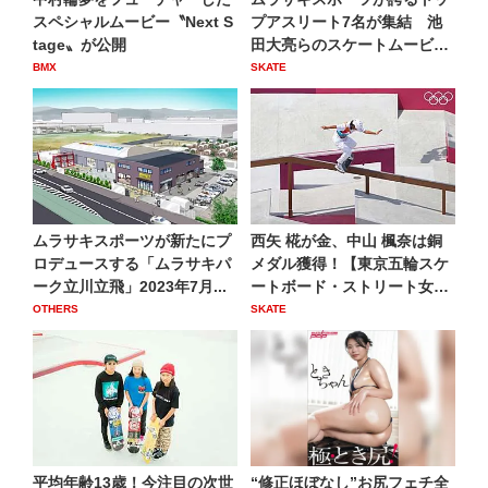
スペシャルムービー〝Next S
プアスリート7名が集結 池
tage〟が公開
田大亮らのスケートムービー
が...
BMX
SKATE
ムラサキスポーツが新たにプ
西矢 椛が金、中山 楓奈は銅
ロデュースする「ムラサキパ
メダル獲得！【東京五輪スケ
ーク立川立飛」2023年7月...
ートボード・ストリート女
子...
OTHERS
SKATE
平均年齢13歳！今注目の次世
“修正ほぼなし”お尻フェチ全