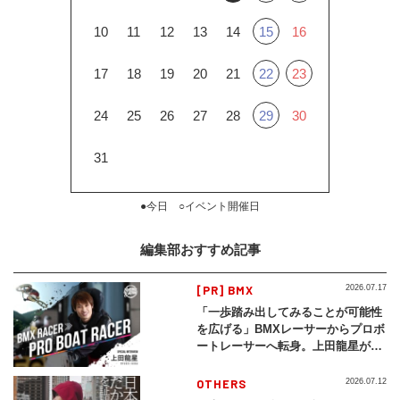
10
11
12
13
14
15
16
17
18
19
20
21
22
23
24
25
26
27
28
29
30
31
●今日 ○イベント開催日
編集部おすすめ記事
[PR] BMX
2026.07.17
「一歩踏み出してみることが可能性
を広げる」BMXレーサーからプロボ
ートレーサーへ転身。上田龍星が体
現する挑戦の軌跡
OTHERS
2026.07.12