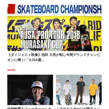
【ダイジェスト映像】池田 大亮が制し年間グランドチャンピ
オンに輝く!「AJSA最...
SKATE
中村輪夢をフューチャーした
ムラサキスポーツが誇るトッ