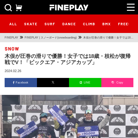
ALL
SKATE
SURF
DANCE
CLIMB
BMX
FREESTY
FINEPLAY
FINEPLAY | スノーボード(snowboarding)
木俣が圧巻の滑りで優勝！女子では18
歳・枝松が復帰戦でV！「ビックエア・
SNOW
木俣が圧巻の滑りで優勝！女子では18歳・枝松が復帰
アジアカップ」
戦でV！「ビックエア・アジアカップ」
2024.02.26
Facebook
LINE
Copy