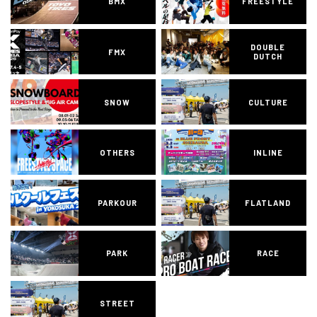
BMX
FREESTYLE
DOUBLE
FMX
DUTCH
SNOW
CULTURE
OTHERS
INLINE
PARKOUR
FLATLAND
PARK
RACE
STREET