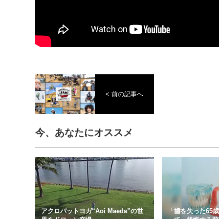
< 前の記事へ
今、あなたにオススメ
アクロバットヨガ“Aoi Maeda”の世
「歯を失った65