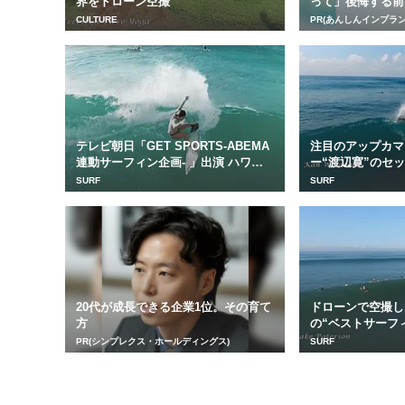
界をドローン空撮
って」後悔する前
という選択肢。
CULTURE
PR(あんしんインプラン
テレビ朝日「GET SPORTS-ABEMA
注目のアップカマ
連動サーフィン企画- 」出演 ハワ
ー“渡辺寛”のセ
イ...
空撮
SURF
SURF
20代が成長できる企業1位。その育て
ドローンで空撮し
方
の“ベストサーフ
PR(シンプレクス・ホールディングス)
SURF