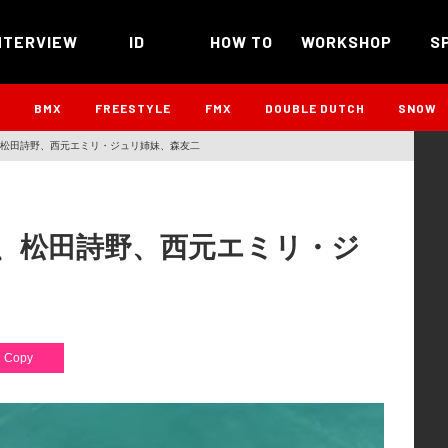
NTERVIEW
ID
HOW TO
WORKSHOP
S
B
BMX
FREESTYLE
FMX
DOUBLE DUTCH
SNOW
松田詩野、西元エミリ・ジュリ姉妹、森友二
、松田詩野、西元エミリ・ジ
Copy