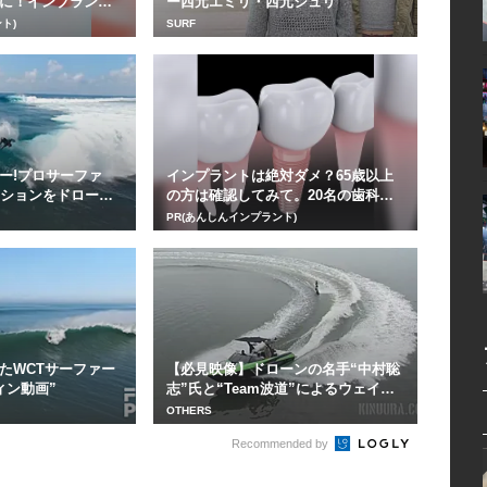
に！インプラント
ー西元エミリ・西元ジュリ
ト)
SURF
ー!プロサーファ
インプラントは絶対ダメ？65歳以上
ッションをドローン
の方は確認してみて。20名の歯科医
師監修のガイ...
PR(あんしんインプラント)
たWCTサーファー
【必見映像】ドローンの名手“中村聡
ィン動画”
志”氏と“Team波道”によるウェイク
ボード空...
OTHERS
Recommended by