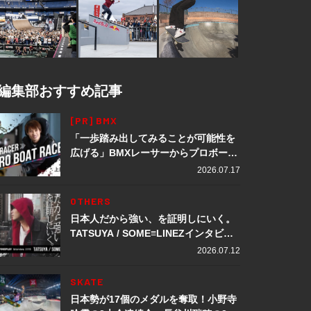
編集部おすすめ記事
[PR] BMX
「一歩踏み出してみることが可能性を
広げる」BMXレーサーからプロボート
レーサーへ転身。上田龍星が体現する
2026.07.17
挑戦の軌跡
OTHERS
日本人だから強い、を証明しにいく。
TATSUYA / SOME≡LINEZインタビュ
ー
2026.07.12
SKATE
日本勢が17個のメダルを奪取！小野寺