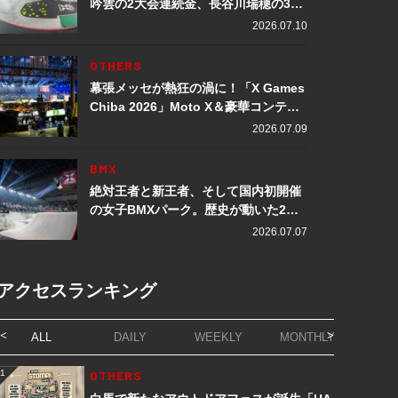
吟雲の2大会連続金、長谷川瑞穂の3メ
ダル獲得など数々の快挙をプレイバッ
2026.07.10
ク「X Games Chiba 2026」
OTHERS
幕張メッセが熱狂の渦に！「X Games
Chiba 2026」Moto X＆豪華コンテン
ツレポート
2026.07.09
BMX
絶対王者と新王者、そして国内初開催
の女子BMXパーク。歴史が動いた2日
間「X Games Chiba 2026」
2026.07.07
アクセスランキング
ALL
DAILY
WEEKLY
MONTHLY
1
OTHERS
1