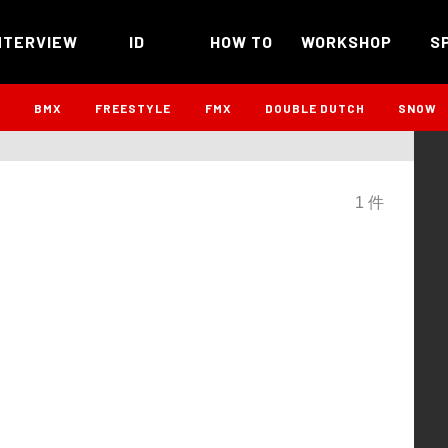
NTERVIEW
ID
HOW TO
WORKSHOP
S
B
BMX
FREESTYLE
FMX
DOUBLE DUTCH
SNOW
1 件