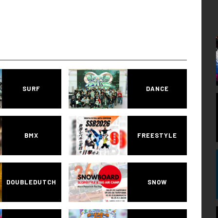
SURF
DANCE
BMX
FREESTYLE
DOUBLEDUTCH
SNOW