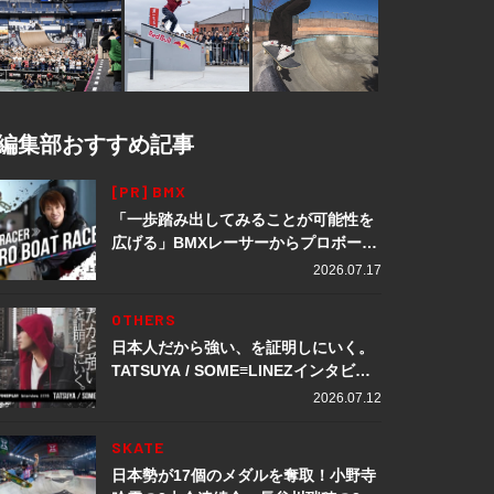
編集部おすすめ記事
[PR] BMX
「一歩踏み出してみることが可能性を
広げる」BMXレーサーからプロボート
レーサーへ転身。上田龍星が体現する
2026.07.17
挑戦の軌跡
OTHERS
日本人だから強い、を証明しにいく。
TATSUYA / SOME≡LINEZインタビュ
ー
2026.07.12
SKATE
日本勢が17個のメダルを奪取！小野寺