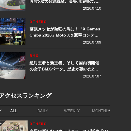
吟雲の2大会連続金、長谷川瑞穂の3メ
ダル獲得など数々の快挙をプレイバッ
2026.07.10
ク「X Games Chiba 2026」
OTHERS
幕張メッセが熱狂の渦に！「X Games
Chiba 2026」Moto X＆豪華コンテン
ツレポート
2026.07.09
BMX
絶対王者と新王者、そして国内初開催
の女子BMXパーク。歴史が動いた2日
間「X Games Chiba 2026」
2026.07.07
アクセスランキング
ALL
DAILY
WEEKLY
MONTHLY
1
OTHERS
1