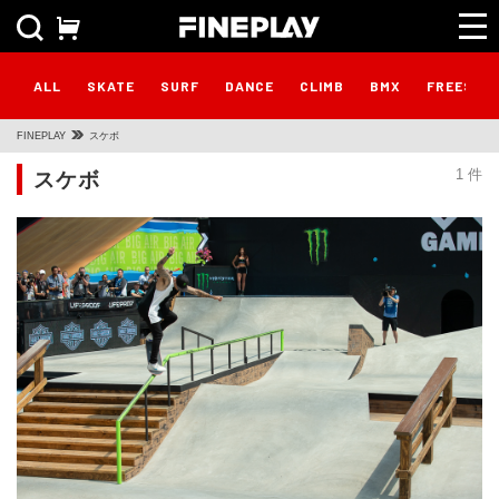
ALL
SKATE
SURF
DANCE
CLIMB
BMX
FREESTY
FINEPLAY
スケボ
スケボ
1 件