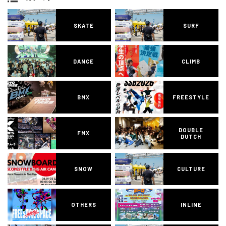
SKATE
SURF
DANCE
CLIMB
BMX
FREESTYLE
DOUBLE
FMX
DUTCH
SNOW
CULTURE
OTHERS
INLINE