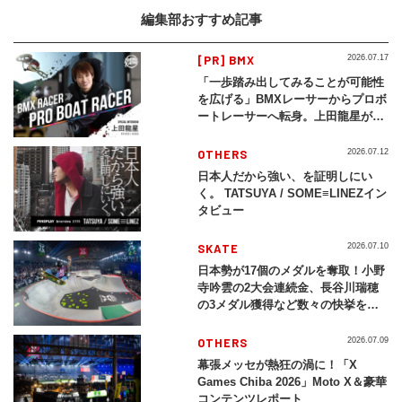
編集部おすすめ記事
[PR] BMX
2026.07.17
「一歩踏み出してみることが可能性
を広げる」BMXレーサーからプロボ
ートレーサーへ転身。上田龍星が体
現する挑戦の軌跡
OTHERS
2026.07.12
日本人だから強い、を証明しにい
く。 TATSUYA / SOME≡LINEZイン
タビュー
SKATE
2026.07.10
日本勢が17個のメダルを奪取！小野
寺吟雲の2大会連続金、長谷川瑞穂
の3メダル獲得など数々の快挙をプ
レイバック「X Games Chiba
2026」
OTHERS
2026.07.09
幕張メッセが熱狂の渦に！「X
Games Chiba 2026」Moto X＆豪華
コンテンツレポート