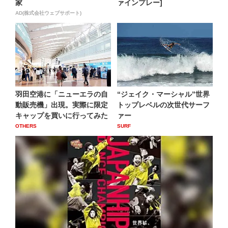
家
ァインプレー]
AD(株式会社ウェブサポート)
羽田空港に「ニューエラの自
“ジェイク・マーシャル”世界
動販売機」出現。実際に限定
トップレベルの次世代サーフ
キャップを買いに行ってみた
ァー
OTHERS
SURF