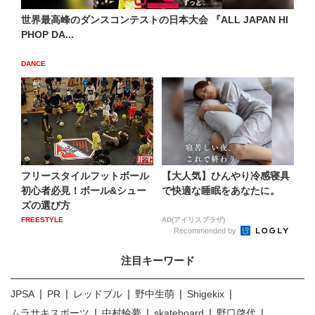
世界最高峰のダンスコンテストの日本大会 『ALL JAPAN HI
PHOP DA...
DANCE
フリースタイルフットボール
【大人気】ひんやり冷感寝具
初心者必見！ボール&シュー
で快適な睡眠をあなたに。
ズの選び方
FREESTYLE
AD(アイリスプラザ)
Recommended by
注目キーワード
JPSA
PR
レッドブル
野中生萌
Shigekix
ムラサキスポーツ
中村輪夢
skateboard
野口啓代