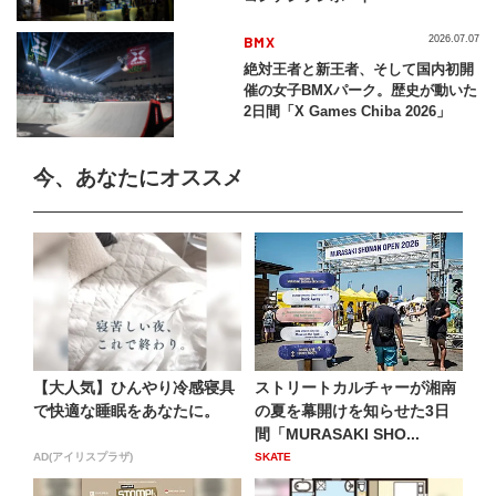
BMX
2026.07.07
絶対王者と新王者、そして国内初開
催の女子BMXパーク。歴史が動いた
2日間「X Games Chiba 2026」
今、あなたにオススメ
【大人気】ひんやり冷感寝具
ストリートカルチャーが湘南
で快適な睡眠をあなたに。
の夏を幕開けを知らせた3日
間「MURASAKI SHO...
AD(アイリスプラザ)
SKATE