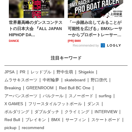
世界最高峰のダンスコンテス
「一歩踏み出してみることが
トの日本大会 『ALL JAPAN
可能性を広げる」BMXレーサ
HIPHOP DA...
ーからプロボートレーサー
へ...
DANCE
[PR] BMX
Recommended by
注目キーワード
JPSA
PR
レッドブル
野中生萌
Shigekix
ムラサキスポーツ
中村輪夢
skateboard
野口啓代
Breaking
GREENROOM
Red Bull BC One
アーバンスポーツ
パルクール
スノーボード
surfing
X GAMES
フリースタイルフットボール
ダンス
ボルダリング
ダブルダッチ
クライミング
INTERVIEW
Red Bull
ブレイキン
BMX
サーフィン
スケートボード
pickup
recommend