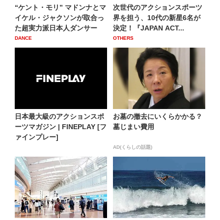
“ケント・モリ” マドンナとマ
次世代のアクションスポーツ
イケル・ジャクソンが取合っ
界を担う、10代の新星6名が
た超実力派日本人ダンサー
決定！『JAPAN ACT...
DANCE
OTHERS
日本最大級のアクションスポ
お墓の撤去にいくらかかる？
ーツマガジン | FINEPLAY [フ
墓じまい費用
ァインプレー]
AD(くらしの話題)