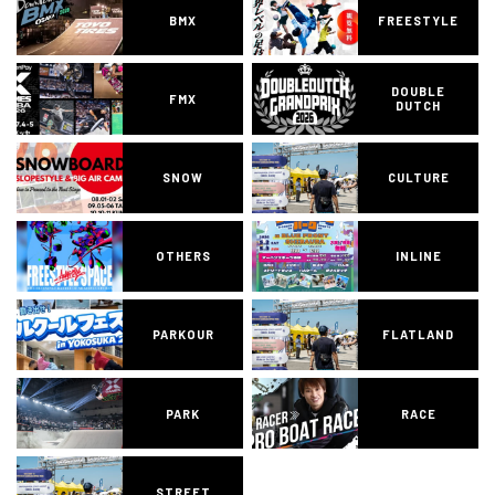
BMX
FREESTYLE
DOUBLE
FMX
DUTCH
SNOW
CULTURE
OTHERS
INLINE
PARKOUR
FLATLAND
PARK
RACE
STREET