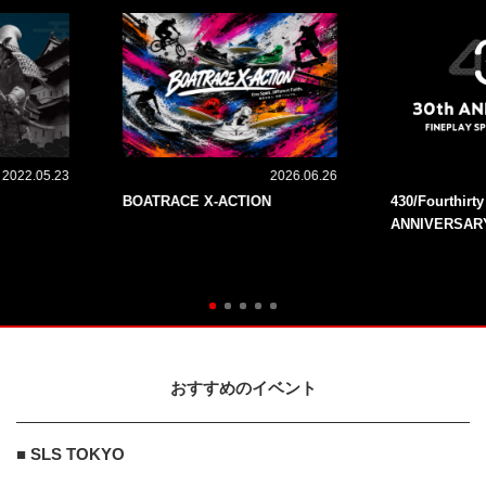
2022.05.23
2026.06.26
BOATRACE X-ACTION
430/Fourthirt
ANNIVERSAR
おすすめのイベント
■ SLS TOKYO