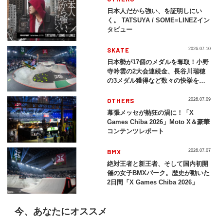
日本人だから強い、を証明しにい
く。 TATSUYA / SOME≡LINEZイン
タビュー
SKATE
2026.07.10
日本勢が17個のメダルを奪取！小野
寺吟雲の2大会連続金、長谷川瑞穂
の3メダル獲得など数々の快挙をプ
レイバック「X Games Chiba
2026」
OTHERS
2026.07.09
幕張メッセが熱狂の渦に！「X
Games Chiba 2026」Moto X＆豪華
コンテンツレポート
BMX
2026.07.07
絶対王者と新王者、そして国内初開
催の女子BMXパーク。歴史が動いた
2日間「X Games Chiba 2026」
今、あなたにオススメ