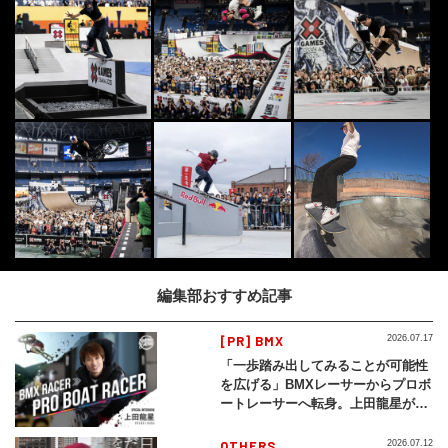
編集部おすすめ記事
[PR] BMX
2026.07.17
「一歩踏み出してみることが可能性
を広げる」BMXレーサーからプロボ
ートレーサーへ転身。上田龍星が体
現する挑戦の軌跡
OTHERS
2026.07.12