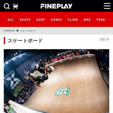
ALL
SKATE
SURF
DANCE
CLIMB
BMX
FREESTY
FINEPLAY
スケートボード
スケートボード
395 件