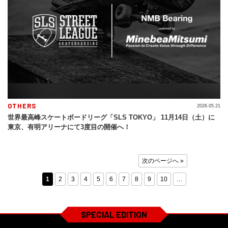
OTHERS
2026.05.21
世界最高峰スケートボードリーグ「SLS TOKYO」 11月14日（土）に
東京、有明アリーナにて3度目の開催へ！
次のページへ »
1
2
3
4
5
6
7
8
9
10
…
SPECIAL EDITION