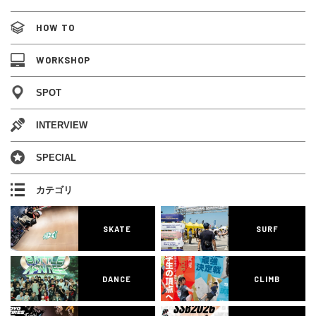
HOW TO
WORKSHOP
SPOT
INTERVIEW
SPECIAL
カテゴリ
SKATE
SURF
DANCE
CLIMB