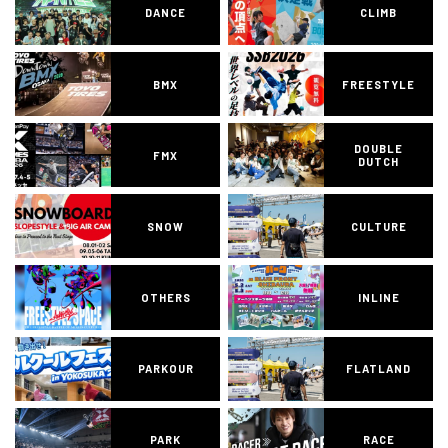
DANCE
CLIMB
BMX
FREESTYLE
DOUBLE
FMX
DUTCH
SNOW
CULTURE
OTHERS
INLINE
PARKOUR
FLATLAND
PARK
RACE