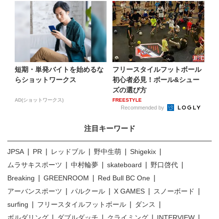
短期・単発バイトを始めるな
フリースタイルフットボール
らショットワークス
初心者必見！ボール&シュー
ズの選び方
AD(ショットワークス)
FREESTYLE
Recommended by
注目キーワード
JPSA
PR
レッドブル
野中生萌
Shigekix
ムラサキスポーツ
中村輪夢
skateboard
野口啓代
Breaking
GREENROOM
Red Bull BC One
アーバンスポーツ
パルクール
X GAMES
スノーボード
surfing
フリースタイルフットボール
ダンス
ボルダリング
ダブルダッチ
クライミング
INTERVIEW