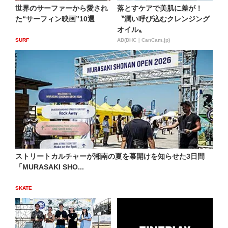
世界のサーファーから愛され
落とすケアで美肌に差が！
た“サーフィン映画”10選
〝潤い呼び込むクレンジング
オイル〟
SURF
AD(DHC｜CanCam.jp)
ストリートカルチャーが湘南の夏を幕開けを知らせた3日間
「MURASAKI SHO...
SKATE