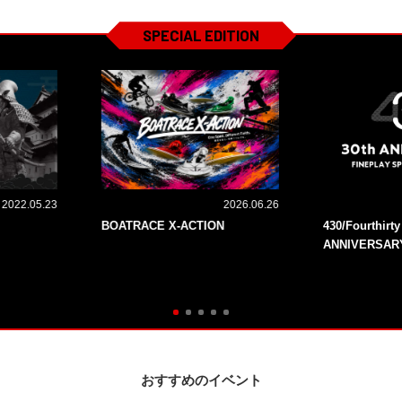
SPECIAL EDITION
2022.05.23
2026.06.26
BOATRACE X-ACTION
430/Fourthirt
ANNIVERSAR
おすすめのイベント