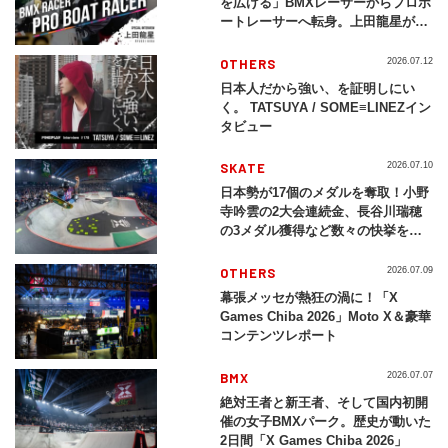
を広げる」BMXレーサーからプロボ
ートレーサーへ転身。上田龍星が体
現する挑戦の軌跡
OTHERS
2026.07.12
日本人だから強い、を証明しにい
く。 TATSUYA / SOME≡LINEZイン
タビュー
SKATE
2026.07.10
日本勢が17個のメダルを奪取！小野
寺吟雲の2大会連続金、長谷川瑞穂
の3メダル獲得など数々の快挙をプ
レイバック「X Games Chiba
2026」
OTHERS
2026.07.09
幕張メッセが熱狂の渦に！「X
Games Chiba 2026」Moto X＆豪華
コンテンツレポート
BMX
2026.07.07
絶対王者と新王者、そして国内初開
催の女子BMXパーク。歴史が動いた
2日間「X Games Chiba 2026」