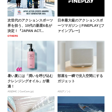
次世代のアクションスポーツ
日本最大級のアクションスポ
界を担う、10代の新星6名が
ーツマガジン | FINEPLAY [フ
決定！『JAPAN ACT...
ァインプレー]
OTHERS
暑い夏には「潤いを呼び込む
部屋を一瞬で没入空間にする
クレンジングオイル」が最
ガジェット
適！
AD(DHC｜CanCam.jp)
AD(デノン)