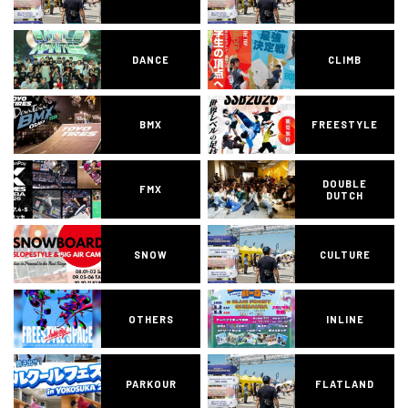
DANCE
CLIMB
BMX
FREESTYLE
DOUBLE
FMX
DUTCH
SNOW
CULTURE
OTHERS
INLINE
PARKOUR
FLATLAND