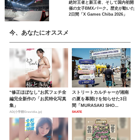
絶対王者と新王者、そして国内初開
催の女子BMXパーク。歴史が動いた
2日間「X Games Chiba 2026」
今、あなたにオススメ
“修正ほぼなし”お尻フェチ全
ストリートカルチャーが湘南
編完全新作の「お尻特化写真
の夏を幕開けを知らせた3日
集」
間「MURASAKI SHO...
AD(小学館Gravidia.jp)
SKATE