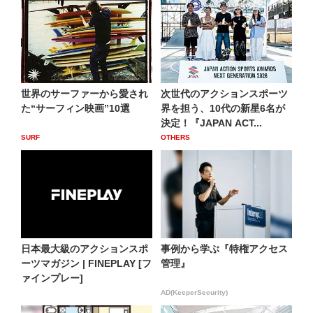
世界のサーファーから愛され
次世代のアクションスポーツ
た“サーフィン映画”10選
界を担う、10代の新星6名が
決定！『JAPAN ACT...
SURF
OTHERS
日本最大級のアクションスポ
事例から学ぶ『特権アクセス
ーツマガジン | FINEPLAY [フ
管理』
ァインプレー]
AD(KeeperSecurity)