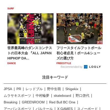
SURF
世界最高峰のダンスコンテス
フリースタイルフットボール
トの日本大会 『ALL JAPAN
初心者必見！ボール&シュー
HIPHOP DA...
ズの選び方
DANCE
FREESTYLE
Recommended by
注目キーワード
JPSA
PR
レッドブル
野中生萌
Shigekix
ムラサキスポーツ
中村輪夢
skateboard
野口啓代
Breaking
GREENROOM
Red Bull BC One
アーバンスポーツ
パルクール
X GAMES
スノーボード