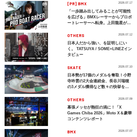
[PR] BMX
2026.07.17
「一歩踏み出してみることが可能性
を広げる」BMXレーサーからプロボ
ートレーサーへ転身。上田龍星が体
現する挑戦の軌跡
OTHERS
2026.07.12
日本人だから強い、を証明しにい
く。 TATSUYA / SOME≡LINEZイン
タビュー
SKATE
2026.07.10
日本勢が17個のメダルを奪取！小野
寺吟雲の2大会連続金、長谷川瑞穂
の3メダル獲得など数々の快挙をプ
レイバック「X Games Chiba
2026」
OTHERS
2026.07.09
幕張メッセが熱狂の渦に！「X
Games Chiba 2026」Moto X＆豪華
コンテンツレポート
BMX
2026.07.07