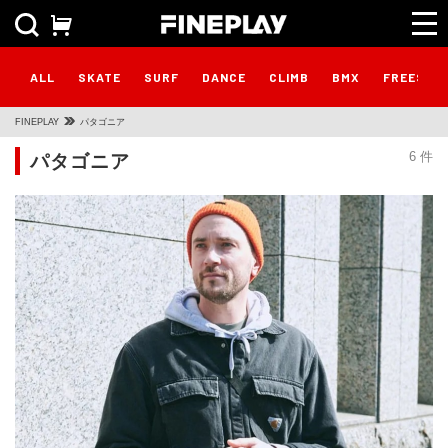
ALL
SKATE
SURF
DANCE
CLIMB
BMX
FREESTY
FINEPLAY
パタゴニア
パタゴニア
6 件