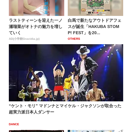
ラストティーンを迎えた一ノ
白馬で新たなアウトドアフェ
瀬瑠菜がオトナの魅力を増し
スが誕生「HAKUBA STOM
ていく
P! FEST」を20...
AD(小学館Gravidia.jp)
OTHERS
“ケント・モリ” マドンナとマイケル・ジャクソンが取合った
超実力派日本人ダンサー
DANCE