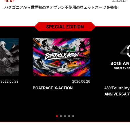
SURF
2016.08.13
パタゴニアから世界初のネオプレン不使用のウェットスーツを発表!
SPECIAL EDITION
2022.05.23
2026.06.26
BOATRACE X-ACTION
430/Fourthirt
ANNIVERSAR