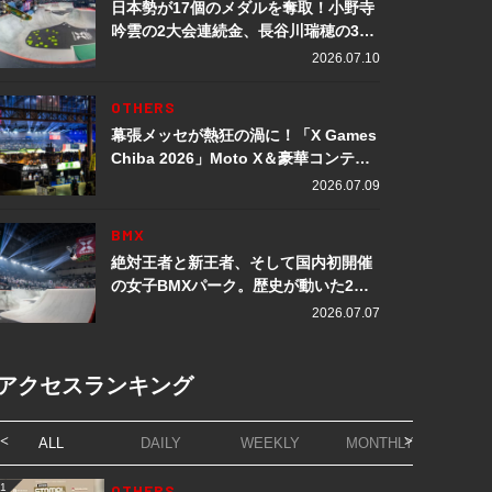
日本勢が17個のメダルを奪取！小野寺
吟雲の2大会連続金、長谷川瑞穂の3メ
ダル獲得など数々の快挙をプレイバッ
2026.07.10
ク「X Games Chiba 2026」
OTHERS
幕張メッセが熱狂の渦に！「X Games
Chiba 2026」Moto X＆豪華コンテン
ツレポート
2026.07.09
BMX
絶対王者と新王者、そして国内初開催
の女子BMXパーク。歴史が動いた2日
間「X Games Chiba 2026」
2026.07.07
アクセスランキング
ALL
DAILY
WEEKLY
MONTHLY
1
OTHERS
1