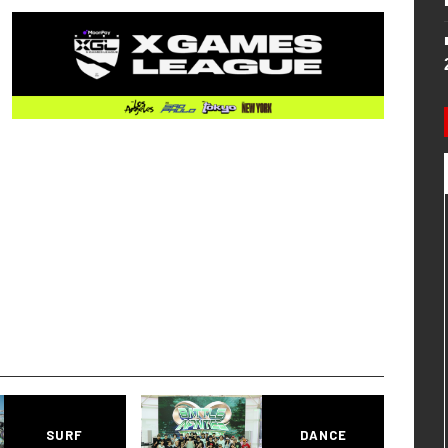
SURF
DANCE