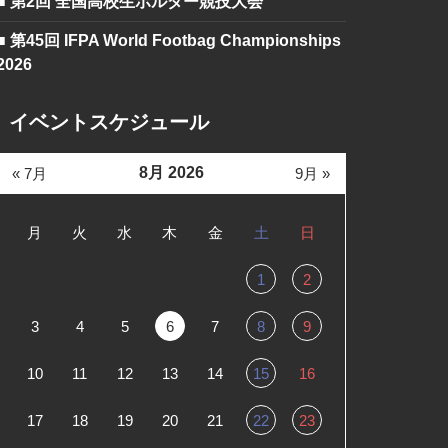
■ 第2回 全国高校生ボルダー競技大会
■ 第45回 IFPA World Footbag Championships
2026
イベントスケジュール
8月 2026
« 7月
9月 »
月
火
水
木
金
土
日
1
2
3
4
5
6
7
8
9
10
11
12
13
14
15
16
17
18
19
20
21
22
23