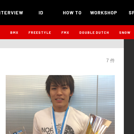
NTERVIEW
ID
HOW TO
WORKSHOP
S
B
BMX
FREESTYLE
FMX
DOUBLE DUTCH
SNOW
7 件