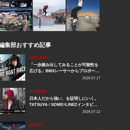
編集部おすすめ記事
[PR] BMX
「一歩踏み出してみることが可能性を
広げる」BMXレーサーからプロボート
レーサーへ転身。上田龍星が体現する
2026.07.17
挑戦の軌跡
OTHERS
日本人だから強い、を証明しにいく。
TATSUYA / SOME≡LINEZインタビュ
ー
2026.07.12
SKATE