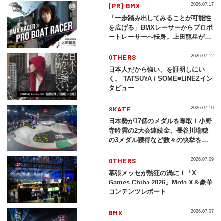
[PR] BMX
2026.07.17
「一歩踏み出してみることが可能性
を広げる」BMXレーサーからプロボ
ートレーサーへ転身。上田龍星が体
現する挑戦の軌跡
OTHERS
2026.07.12
日本人だから強い、を証明しにい
く。 TATSUYA / SOME≡LINEZイン
タビュー
SKATE
2026.07.10
日本勢が17個のメダルを奪取！小野
寺吟雲の2大会連続金、長谷川瑞穂
の3メダル獲得など数々の快挙をプ
レイバック「X Games Chiba
2026」
OTHERS
2026.07.09
幕張メッセが熱狂の渦に！「X
Games Chiba 2026」Moto X＆豪華
コンテンツレポート
BMX
2026.07.07