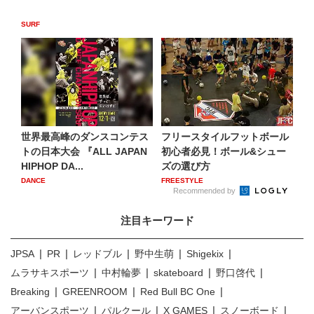
SURF
世界最高峰のダンスコンテス
フリースタイルフットボール
トの日本大会 『ALL JAPAN
初心者必見！ボール&シュー
HIPHOP DA...
ズの選び方
DANCE
FREESTYLE
Recommended by
注目キーワード
JPSA
PR
レッドブル
野中生萌
Shigekix
ムラサキスポーツ
中村輪夢
skateboard
野口啓代
Breaking
GREENROOM
Red Bull BC One
アーバンスポーツ
パルクール
X GAMES
スノーボード