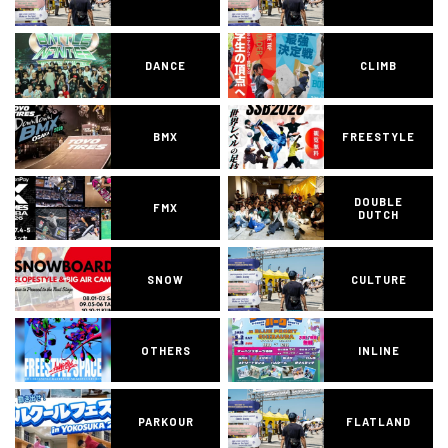
DANCE
CLIMB
BMX
FREESTYLE
DOUBLE
FMX
DUTCH
SNOW
CULTURE
OTHERS
INLINE
PARKOUR
FLATLAND