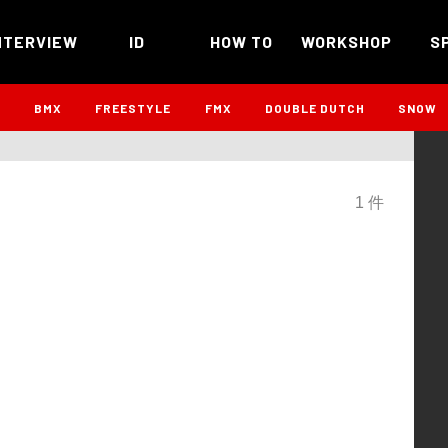
NTERVIEW
ID
HOW TO
WORKSHOP
S
B
BMX
FREESTYLE
FMX
DOUBLE DUTCH
SNOW
1 件