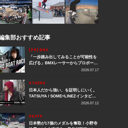
編集部おすすめ記事
[PR] BMX
「一歩踏み出してみることが可能性を
広げる」BMXレーサーからプロボート
レーサーへ転身。上田龍星が体現する
2026.07.17
挑戦の軌跡
OTHERS
日本人だから強い、を証明しにいく。
TATSUYA / SOME≡LINEZインタビュ
ー
2026.07.12
SKATE
日本勢が17個のメダルを奪取！小野寺