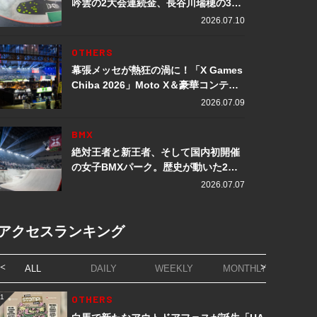
吟雲の2大会連続金、長谷川瑞穂の3メ
ダル獲得など数々の快挙をプレイバッ
2026.07.10
ク「X Games Chiba 2026」
OTHERS
幕張メッセが熱狂の渦に！「X Games
Chiba 2026」Moto X＆豪華コンテン
ツレポート
2026.07.09
BMX
絶対王者と新王者、そして国内初開催
の女子BMXパーク。歴史が動いた2日
間「X Games Chiba 2026」
2026.07.07
アクセスランキング
ALL
DAILY
WEEKLY
MONTHLY
1
OTHERS
1