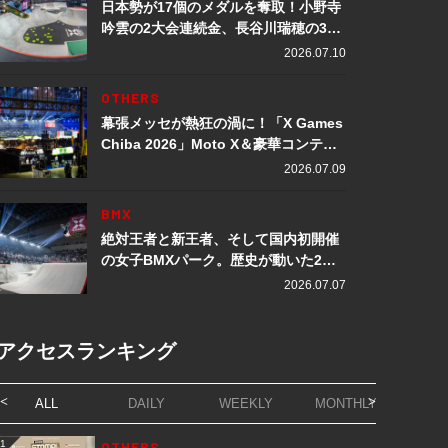
日本勢が17個のメダルを奪取！小野寺
吟雲の2大会連続金、長谷川瑞穂の3メ
ダル獲得など数々の快挙をプレイバッ
2026.07.10
ク「X Games Chiba 2026」
OTHERS
幕張メッセが熱狂の渦に！「X Games
Chiba 2026」Moto X＆豪華コンテン
ツレポート
2026.07.09
BMX
絶対王者と新王者、そして国内初開催
の女子BMXパーク。歴史が動いた2日
間「X Games Chiba 2026」
2026.07.07
アクセスランキング
ALL
DAILY
WEEKLY
MONTHLY
1
OTHERS
1