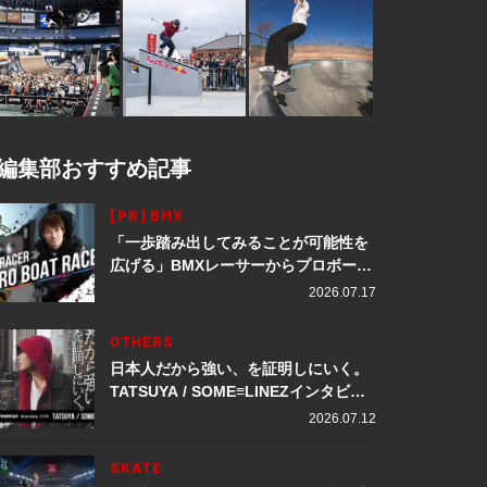
編集部おすすめ記事
[PR] BMX
「一歩踏み出してみることが可能性を
広げる」BMXレーサーからプロボート
レーサーへ転身。上田龍星が体現する
2026.07.17
挑戦の軌跡
OTHERS
日本人だから強い、を証明しにいく。
TATSUYA / SOME≡LINEZインタビュ
ー
2026.07.12
SKATE