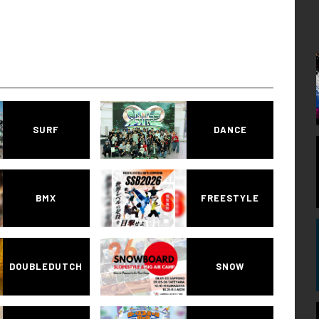
SURF
DANCE
BMX
FREESTYLE
DOUBLEDUTCH
SNOW