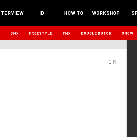
NTERVIEW
ID
HOW TO
WORKSHOP
S
B
BMX
FREESTYLE
FMX
DOUBLE DUTCH
SNOW
1 件