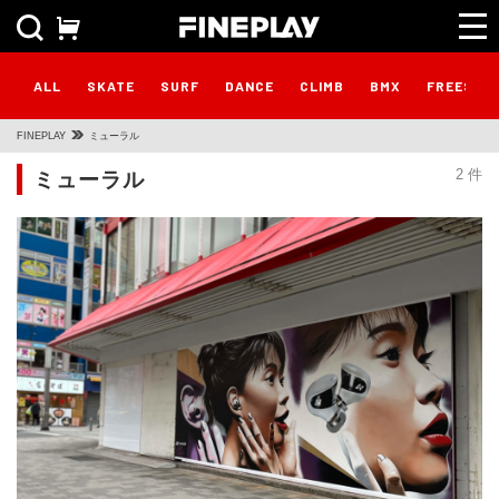
ALL
SKATE
SURF
DANCE
CLIMB
BMX
FREESTY
FINEPLAY
ミューラル
ミューラル
2 件