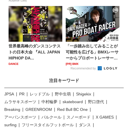
AD(Blue Lab)
世界最高峰のダンスコンテス
「一歩踏み出してみることが
トの日本大会 『ALL JAPAN
可能性を広げる」BMXレーサ
HIPHOP DA...
ーからプロボートレーサー
へ...
DANCE
[PR] BMX
Recommended by
注目キーワード
JPSA
PR
レッドブル
野中生萌
Shigekix
ムラサキスポーツ
中村輪夢
skateboard
野口啓代
Breaking
GREENROOM
Red Bull BC One
アーバンスポーツ
パルクール
スノーボード
X GAMES
surfing
フリースタイルフットボール
ダンス