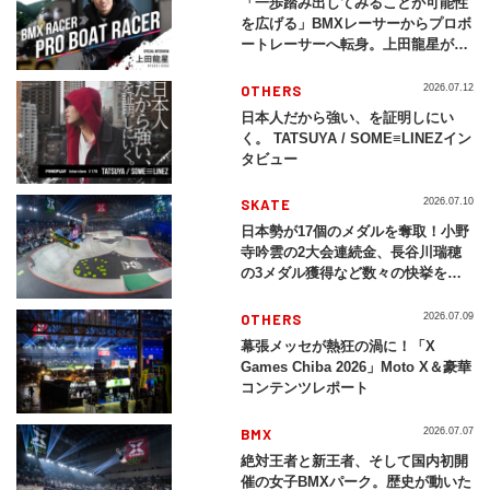
「一歩踏み出してみることが可能性
を広げる」BMXレーサーからプロボ
ートレーサーへ転身。上田龍星が体
現する挑戦の軌跡
OTHERS
2026.07.12
日本人だから強い、を証明しにい
く。 TATSUYA / SOME≡LINEZイン
タビュー
SKATE
2026.07.10
日本勢が17個のメダルを奪取！小野
寺吟雲の2大会連続金、長谷川瑞穂
の3メダル獲得など数々の快挙をプ
レイバック「X Games Chiba
2026」
OTHERS
2026.07.09
幕張メッセが熱狂の渦に！「X
Games Chiba 2026」Moto X＆豪華
コンテンツレポート
BMX
2026.07.07
絶対王者と新王者、そして国内初開
催の女子BMXパーク。歴史が動いた