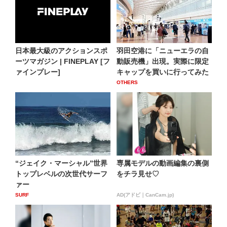
日本最大級のアクションスポ
羽田空港に「ニューエラの自
ーツマガジン | FINEPLAY [フ
動販売機」出現。実際に限定
ァインプレー]
キャップを買いに行ってみた
OTHERS
“ジェイク・マーシャル”世界
専属モデルの動画編集の裏側
トップレベルの次世代サーフ
をチラ見せ♡
ァー
SURF
AD(アドビ｜CanCam.jp)