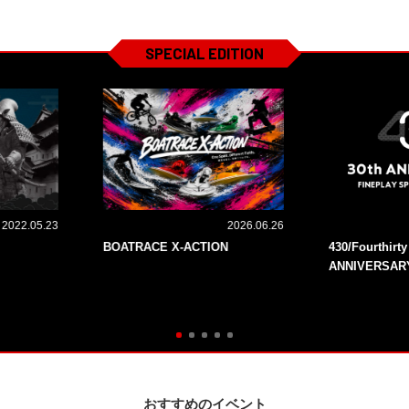
SPECIAL EDITION
2022.05.23
2026.06.26
BOATRACE X-ACTION
430/Fourthirt
ANNIVERSAR
おすすめのイベント