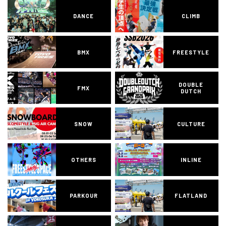
DANCE
CLIMB
BMX
FREESTYLE
DOUBLE
FMX
DUTCH
SNOW
CULTURE
OTHERS
INLINE
PARKOUR
FLATLAND