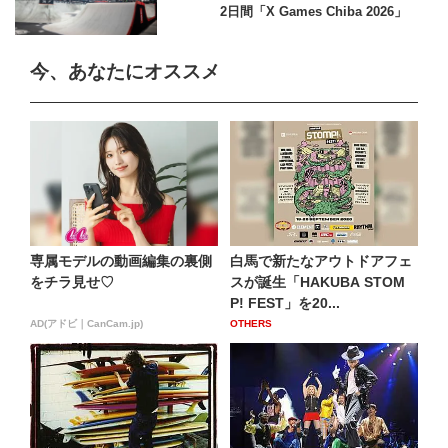
2日間「X Games Chiba 2026」
今、あなたにオススメ
専属モデルの動画編集の裏側
白馬で新たなアウトドアフェ
をチラ見せ♡
スが誕生「HAKUBA STOM
P! FEST」を20...
AD(アドビ｜CanCam.jp)
OTHERS