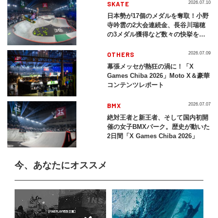
SKATE
2026.07.10
日本勢が17個のメダルを奪取！小野
寺吟雲の2大会連続金、長谷川瑞穂
の3メダル獲得など数々の快挙をプ
レイバック「X Games Chiba
2026」
OTHERS
2026.07.09
幕張メッセが熱狂の渦に！「X
Games Chiba 2026」Moto X＆豪華
コンテンツレポート
BMX
2026.07.07
絶対王者と新王者、そして国内初開
催の女子BMXパーク。歴史が動いた
2日間「X Games Chiba 2026」
今、あなたにオススメ