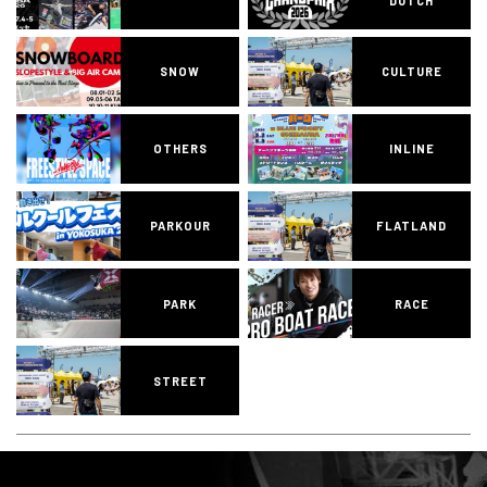
DUTCH
SNOW
CULTURE
OTHERS
INLINE
PARKOUR
FLATLAND
PARK
RACE
STREET