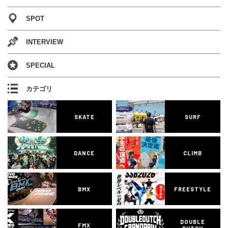
SPOT
INTERVIEW
SPECIAL
カテゴリ
SKATE
SURF
DANCE
CLIMB
BMX
FREESTYLE
DOUBLE
FMX