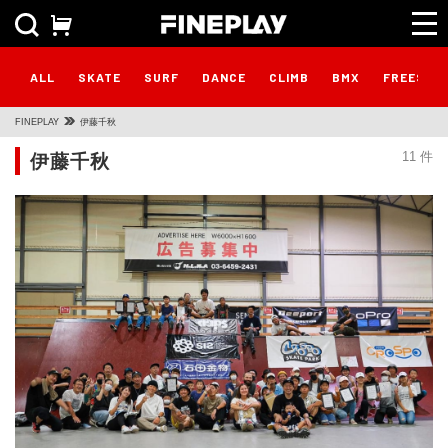
ALL
SKATE
SURF
DANCE
CLIMB
BMX
FREESTY
FINEPLAY
伊藤千秋
伊藤千秋
11 件