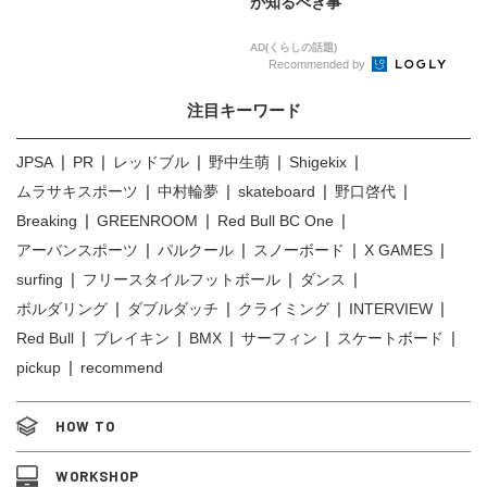
が知るべき事
AD(くらしの話題)
Recommended by
注目キーワード
JPSA
PR
レッドブル
野中生萌
Shigekix
ムラサキスポーツ
中村輪夢
skateboard
野口啓代
Breaking
GREENROOM
Red Bull BC One
アーバンスポーツ
パルクール
スノーボード
X GAMES
surfing
フリースタイルフットボール
ダンス
ボルダリング
ダブルダッチ
クライミング
INTERVIEW
Red Bull
ブレイキン
BMX
サーフィン
スケートボード
pickup
recommend
HOW TO
WORKSHOP