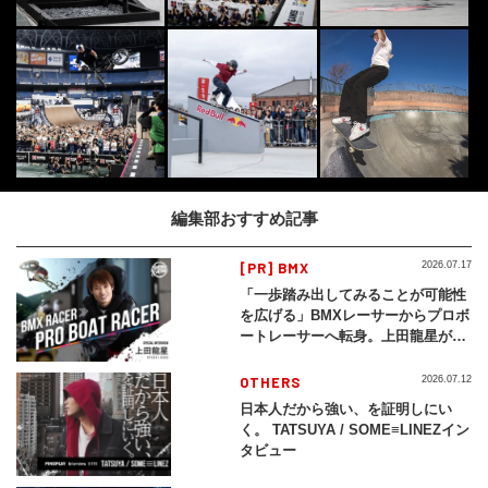
編集部おすすめ記事
[PR] BMX
2026.07.17
「一歩踏み出してみることが可能性
を広げる」BMXレーサーからプロボ
ートレーサーへ転身。上田龍星が体
現する挑戦の軌跡
OTHERS
2026.07.12
日本人だから強い、を証明しにい
く。 TATSUYA / SOME≡LINEZイン
タビュー