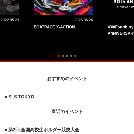
2022.05.23
2026.06.26
BOATRACE X-ACTION
430/Fourthirt
ANNIVERSAR
おすすめのイベント
■ SLS TOKYO
直近のイベント
■ 第2回 全国高校生ボルダー競技大会