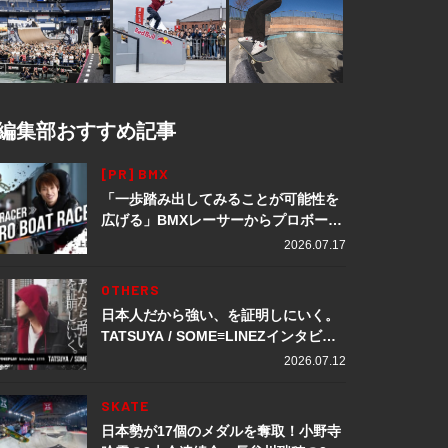
編集部おすすめ記事
[PR] BMX
「一歩踏み出してみることが可能性を
広げる」BMXレーサーからプロボート
レーサーへ転身。上田龍星が体現する
2026.07.17
挑戦の軌跡
OTHERS
日本人だから強い、を証明しにいく。
TATSUYA / SOME≡LINEZインタビュ
ー
2026.07.12
SKATE
日本勢が17個のメダルを奪取！小野寺