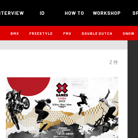
NTERVIEW
ID
HOW TO
WORKSHOP
S
B
BMX
FREESTYLE
FMX
DOUBLE DUTCH
SNOW
2 件