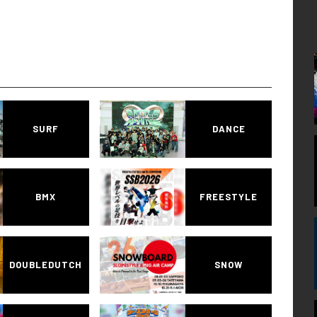
SURF
DANCE
BMX
FREESTYLE
DOUBLEDUTCH
SNOW