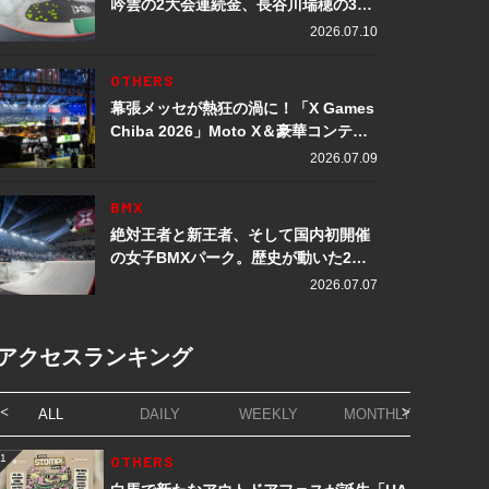
吟雲の2大会連続金、長谷川瑞穂の3メ
ダル獲得など数々の快挙をプレイバッ
2026.07.10
ク「X Games Chiba 2026」
OTHERS
幕張メッセが熱狂の渦に！「X Games
Chiba 2026」Moto X＆豪華コンテン
ツレポート
2026.07.09
BMX
絶対王者と新王者、そして国内初開催
の女子BMXパーク。歴史が動いた2日
間「X Games Chiba 2026」
2026.07.07
アクセスランキング
ALL
DAILY
WEEKLY
MONTHLY
1
OTHERS
1