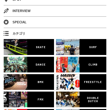
INTERVIEW
SPECIAL
カテゴリ
SKATE
SURF
DANCE
CLIMB
BMX
FREESTYLE
DOUBLE
FMX
DUTCH