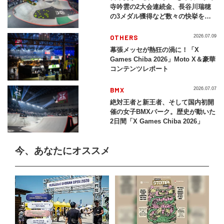
寺吟雲の2大会連続金、長谷川瑞穂
の3メダル獲得など数々の快挙をプ
レイバック「X Games Chiba
2026」
OTHERS
2026.07.09
幕張メッセが熱狂の渦に！「X
Games Chiba 2026」Moto X＆豪華
コンテンツレポート
BMX
2026.07.07
絶対王者と新王者、そして国内初開
催の女子BMXパーク。歴史が動いた
2日間「X Games Chiba 2026」
今、あなたにオススメ