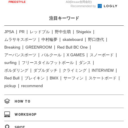
FREESTYLE
AD(Dreaw合同会社)
Recommended by
注目キーワード
JPSA
PR
レッドブル
野中生萌
Shigekix
ムラサキスポーツ
中村輪夢
skateboard
野口啓代
Breaking
GREENROOM
Red Bull BC One
アーバンスポーツ
パルクール
X GAMES
スノーボード
surfing
フリースタイルフットボール
ダンス
ボルダリング
ダブルダッチ
クライミング
INTERVIEW
Red Bull
ブレイキン
BMX
サーフィン
スケートボード
pickup
recommend
HOW TO
WORKSHOP
SPOT