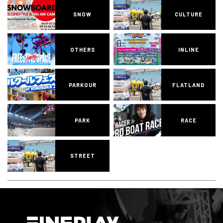
SNOW
CULTURE
OTHERS
INLINE
PARKOUR
FLATLAND
PARK
RACE
STREET