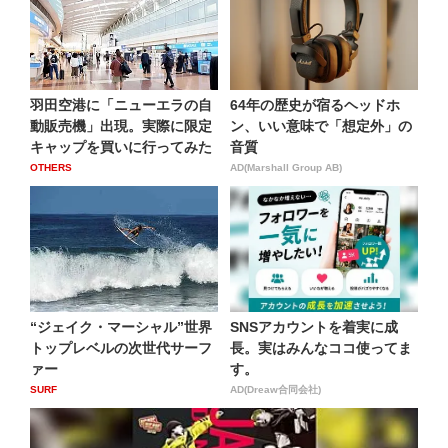
羽田空港に「ニューエラの自
64年の歴史が宿るヘッドホ
動販売機」出現。実際に限定
ン、いい意味で「想定外」の
キャップを買いに行ってみた
音質
OTHERS
AD(Marshall Group AB)
“ジェイク・マーシャル”世界
SNSアカウントを着実に成
トップレベルの次世代サーフ
長。実はみんなココ使ってま
ァー
す。
SURF
AD(Dreaw合同会社)