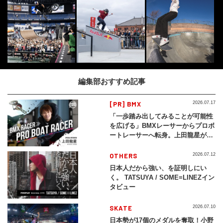
編集部おすすめ記事
[PR] BMX
2026.07.17
「一歩踏み出してみることが可能性
を広げる」BMXレーサーからプロボ
ートレーサーへ転身。上田龍星が体
現する挑戦の軌跡
OTHERS
2026.07.12
日本人だから強い、を証明しにい
く。 TATSUYA / SOME≡LINEZイン
タビュー
SKATE
2026.07.10
日本勢が17個のメダルを奪取！小野