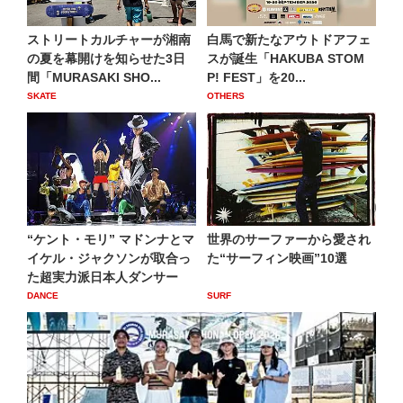
ストリートカルチャーが湘南
白馬で新たなアウトドアフェ
の夏を幕開けを知らせた3日
スが誕生「HAKUBA STOM
間「MURASAKI SHO...
P! FEST」を20...
SKATE
OTHERS
“ケント・モリ” マドンナとマ
世界のサーファーから愛され
イケル・ジャクソンが取合っ
た“サーフィン映画”10選
た超実力派日本人ダンサー
DANCE
SURF