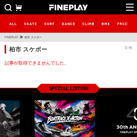
ALL
SKATE
SURF
DANCE
CLIMB
BMX
FREESTY
FINEPLAY
柏市 スケボー
柏市 スケボー
0 件
記事が取得できませんでした。
SPECIAL EDITION